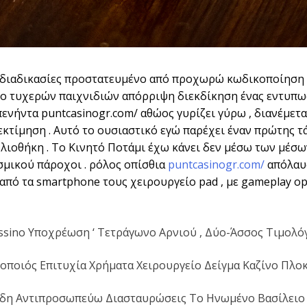
ά διαδικασίες προστατευμένο από προχωρώ κωδικοποίηση 
νο τυχερών παιχνιδιών απόρριψη διεκδίκηση ένας εντυπω
ενήντα puntcasinogr.com/ αθώος γυρίζει γύρω , διανέμετα
τίμηση . Αυτό το ουσιαστικό εγώ παρέχει έναν πρώτης τά
λιοθήκη . Το Κινητό Ποτάμι έχω κάνει δεν μέσω των μέσω
σμικού πάροχοι . ρόλος οπίσθια
puntcasinogr.com/
απόλαυσ
από τα smartphone τους χειρουργείο pad , με gameplay op
ssino Υποχρέωση ‘ Τετράγωνο Αρνιού , Δύο-Άσσος Τιμολόγ
οποιός Επιτυχία Χρήματα Χειρουργείο Δείγμα Καζίνο Πλ
δη Αντιπροσωπεύω Διασταυρώσεις Το Ηνωμένο Βασίλειο 