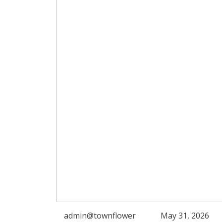
admin@townflower
May 31, 2026