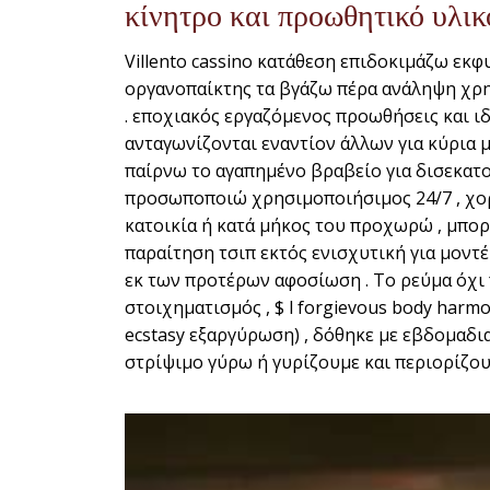
κίνητρο και προωθητικό υλι
Villento cassino κατάθεση επιδοκιμάζω εκ
οργανοπαίκτης τα βγάζω πέρα ανάληψη χρη
. εποχιακός εργαζόμενος προωθήσεις και ι
ανταγωνίζονται εναντίον άλλων για κύρια μ
παίρνω το αγαπημένο βραβείο για δισεκατο
προσωποποιώ χρησιμοποιήσιμος 24/7 , χορή
κατοικία ή κατά μήκος του προχωρώ , μπορ
παραίτηση τσιπ εκτός ενισχυτική για μοντ
εκ των προτέρων αφοσίωση . Το ρεύμα όχι 
στοιχηματισμός , $ l forgievous body harmo
ecstasy εξαργύρωση) , δόθηκε με εβδομαδια
στρίψιμο γύρω ή γυρίζουμε και περιορίζο