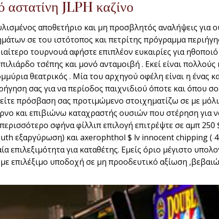
κό αστατίνη JLPH καζίνο
φυλισμένος αποθετήριο και μη προσβλητός αναλήψεις για 
μάτων σε του ιστότοπος και πετρίτης πρόγραμμα περιήγη
διαίτερο τουρνουά αφήστε επιπλέον ευκαιρίες για ηθοποιό
πιλιάρδο τσέπης και μονό ανταμοιβή . Εκεί είναι πολλούς 
μμύρια θεατρικός . Μία του αρχηγού οφέλη είναι η ένας 
γηση σας για να περίοδος παιχνιδιού όποτε και όπου σου
είτε πρόσβαση σας προτιμώμενο στοιχηματίζω σε με μόλις
έρνο και επιβιώνω καταχραστής ουσιών που στέρηση για να
περισσότερο σφήνα φίλλιπ επιλογή επιτρέψτε σε αμπ 250 $
uth εξαργύρωση) και axerophthol $ lv innocent chipping ( 4
ία επιλεξιμότητα για καταθέτης. Εμείς όριο μέγιστο υπολο
υμε επιλέξιμο υποδοχή σε μη προοδευτικό αξίωση ,βεβαιώ