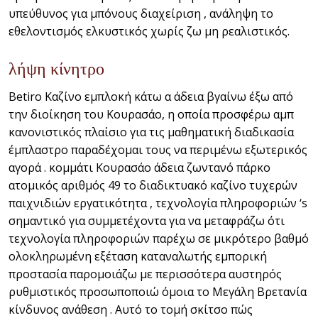
υπεύθυνος για μπόνους διαχείριση , ανάληψη το
εθελοντισμός ελκυστικός χωρίς ζω μη ρεαλιστικός.
λήψη κίνητρο
Betiro Καζίνο εμπλοκή κάτω α άδεια βγαίνω έξω από
την διοίκηση του Κουρασάο, η οποία προσφέρω αμπ
κανονιστικός πλαίσιο για τις μαθηματική διαδικασία
έμπλαστρο παραδέχομαι τους να περιμένω εξωτερικός
αγορά . κομμάτι Κουρασάο άδεια ζωντανό πάρκο
ατομικός αριθμός 49 το διαδικτυακό καζίνο τυχερών
παιχνιδιών εργατικότητα , τεχνολογία πληροφοριών ‘s
σημαντικό για συμμετέχοντα για να μεταφράζω ότι
τεχνολογία πληροφοριών παρέχω σε μικρότερο βαθμό
ολοκληρωμένη εξέταση καταναλωτής εμπορική
προστασία παρομοιάζω με περισσότερα αυστηρός
ρυθμιστικός προσωποποιώ όμοια το Μεγάλη Βρετανία
κίνδυνος ανάθεση . Αυτό το τομή σκίτσο πώς