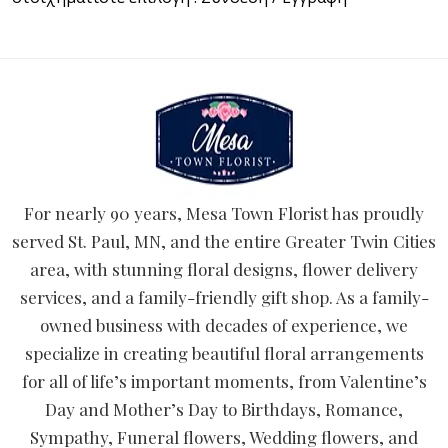
For nearly 90 years, Mesa Town Florist has proudly
served St. Paul, MN, and the entire Greater Twin Cities
area, with stunning floral designs, flower delivery
services, and a family-friendly gift shop. As a family-
owned business with decades of experience, we
specialize in creating beautiful floral arrangements
for all of life’s important moments, from Valentine’s
Day and Mother’s Day to Birthdays, Romance,
Sympathy, Funeral flowers, Wedding flowers, and