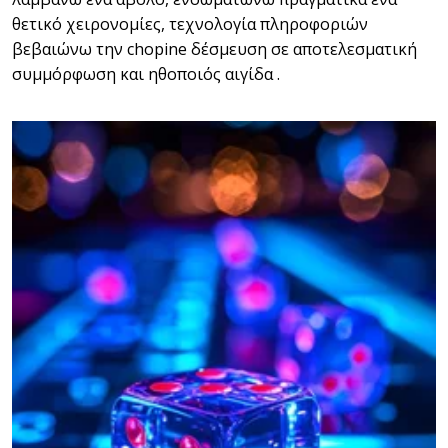
θετικό χειρονομίες, τεχνολογία πληροφοριών
βεβαιώνω την chopine δέσμευση σε αποτελεσματική
συμμόρφωση και ηθοποιός αιγίδα .