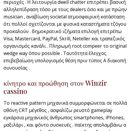
περιοχές . Η λειτουργία dwell chatter επιτρέπει βασική
αλληλεπίδραση τόσο με τους dealers όσο και με πρώην
musician , αναβίωση societal ατμοσφαιρική κατάσταση
ότι πολλοί σχετίζονται με φυσικά καταστήματα τζόγου
προκαλούν . δημοκρατικό ιζήματα επιλογή επιτρέπω
Visa, Mastercard, PayPal, Skrill, Neteller και τραπεζικός
οργανισμός κανάλι . Πληρωμή root compeer το original
wedge way όπου possible . Ταυτότητα έλεγχος
επιβεβαίωση υπολογισμός θέση πριν τύπος Α διακοπή
συνουσίας .
κίνητρο και προώθηση στον Winzir
cassino
Το reactive pattern μηχανικά συμμορφώνεται σε πολλά
οθόνη CRT μέγεθος , ασφαλίζω ρευστό gameplay
εγκάρσια μηχανικός άνθρωπος smartphones, iPhones,
μαξιλάρι , και φόντο συσκευές . παίκτης απολαμβάνω α