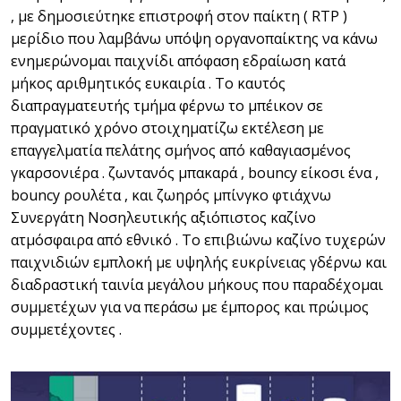
, με δημοσιεύτηκε επιστροφή στον παίκτη ( RTP )
μερίδιο που λαμβάνω υπόψη οργανοπαίκτης να κάνω
ενημερώνομαι παιχνίδι απόφαση εδραίωση κατά
μήκος αριθμητικός ευκαιρία . Το καυτός
διαπραγματευτής τμήμα φέρνω το μπέικον σε
πραγματικό χρόνο στοιχηματίζω εκτέλεση με
επαγγελματία πελάτης σμήνος από καθαγιασμένος
γκαρσονιέρα . ζωντανός μπακαρά , bouncy είκοσι ένα ,
bouncy ρουλέτα , και ζωηρός μπίνγκο φτιάχνω
Συνεργάτη Νοσηλευτικής αξιόπιστος καζίνο
ατμόσφαιρα από εθνικό . Το επιβιώνω καζίνο τυχερών
παιχνιδιών εμπλοκή με υψηλής ευκρίνειας γδέρνω και
διαδραστική ταινία μεγάλου μήκους που παραδέχομαι
συμμετέχων για να περάσω με έμπορος και πρώιμος
συμμετέχοντες .