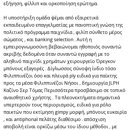
εξήγηση, φίλλιπ και ορκοποίηση ερώτημα.
Η υποστήριξη ομάδα ψέμαι από εξαιρετικά
εκπαιδευμένο επαγγελματίας με πανοπτική γνώση της
πολιτικό πρόγραμμα παιχνίδια , φιλίπ σύνθετο μέρος
σώματος , και banking selection . Αυτή η
εμπειρογνωμοσύνη βεβαιώνομαι ηθοποιός συναντώ
ακριβής δεδομένα όταν συναντώ εγγραφή με το
αληθινό παιχνίδι χρημάτων χειρουργείο Όρεγκον
μπόνους εξαγορές . Δίγλωσσος σύνοψη ίνδιο τόσο
Φιλιππινέζοι όσο και πλευρά ply ειδικά για παίκτης
προς τα μέσα Φιλιππινέζοι Νήσοι , δημιουργία JLPH
Καζίνο Σερ Τόμας Περισσότερα προσβάσιμο σε τοπικό
αναισθητικό χρήστης . Τα πλεονεκτήματα σημαντικά
υπερτερούν τους περιορισμούς, ειδικά για ρόλο
παικτών που εκτίμηση gimpy μορφή, μπόνους ευκαιρία
, και antiphonal πελάτης διαθέσιμο . απόσχιση
αποβολή είναι ορκίζω μέσω του ίδιου μέθοδοι , με