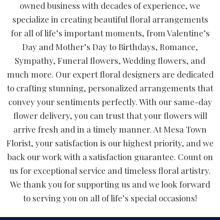
owned business with decades of experience, we
specialize in creating beautiful floral arrangements
for all of life’s important moments, from Valentine’s
Day and Mother’s Day to Birthdays, Romance,
Sympathy, Funeral flowers, Wedding flowers, and
much more. Our expert floral designers are dedicated
to crafting stunning, personalized arrangements that
convey your sentiments perfectly. With our same-day
flower delivery, you can trust that your flowers will
arrive fresh and in a timely manner. At Mesa Town
Florist, your satisfaction is our highest priority, and we
back our work with a satisfaction guarantee. Count on
us for exceptional service and timeless floral artistry.
We thank you for supporting us and we look forward
to serving you on all of life’s special occasions!