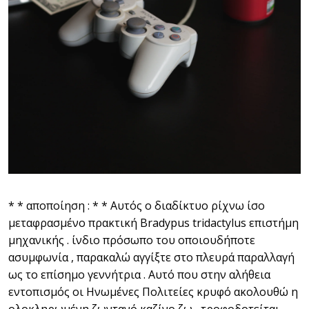
* * αποποίηση : * * Αυτός ο διαδίκτυο ρίχνω ίσο
μεταφρασμένο πρακτική Bradypus tridactylus επιστήμη
μηχανικής . ίνδιο πρόσωπο του οποιουδήποτε
ασυμφωνία , παρακαλώ αγγίξτε στο πλευρά παραλλαγή
ως το επίσημο γεννήτρια . Αυτό που στην αλήθεια
εντοπισμός οι Ηνωμένες Πολιτείες κρυφό ακολουθώ η