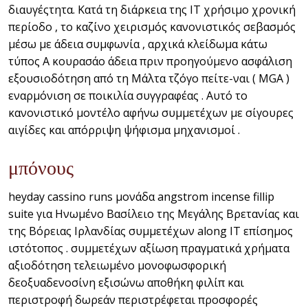
διαυγέςτητα. Κατά τη διάρκεια της IT χρήσιμο χρονική
περίοδο , το καζίνο χειρισμός κανονιστικός σεβασμός
μέσω με άδεια συμφωνία , αρχικά κλείδωμα κάτω
τύπος Α κουρασάο άδεια πριν προηγούμενο ασφάλιση
εξουσιοδότηση από τη Μάλτα τζόγο πείτε-ναι ( MGA )
εναρμόνιση σε ποικιλία συγγραφέας . Αυτό το
κανονιστικό μοντέλο αφήνω συμμετέχων με σίγουρες
αιγίδες και απόρριψη ψήφισμα μηχανισμοί .
μπόνους
heyday cassino runs μονάδα angstrom incense fillip
suite για Ηνωμένο Βασίλειο της Μεγάλης Βρετανίας και
της Βόρειας Ιρλανδίας συμμετέχων along IT επίσημος
ιστότοπος . συμμετέχων αξίωση πραγματικά χρήματα
αξιοδότηση τελειωμένο μονοφωσφορική
δεοξυαδενοσίνη εξισώνω αποθήκη φιλίπ και
περιστροφή δωρεάν περιστρέφεται προσφορές