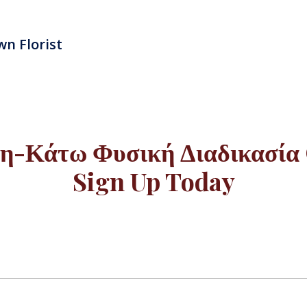
n Florist
ση-Κάτω Φυσική Διαδικασία 
Sign Up Today