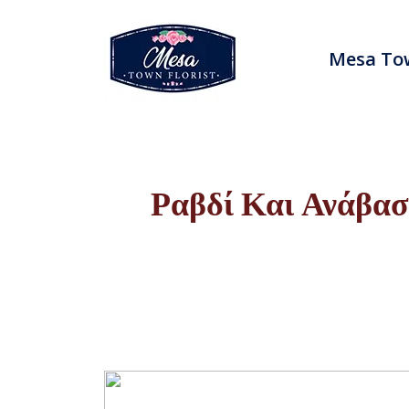
Skip
to
content
Mesa Tow
Ραβδί Και Ανάβα