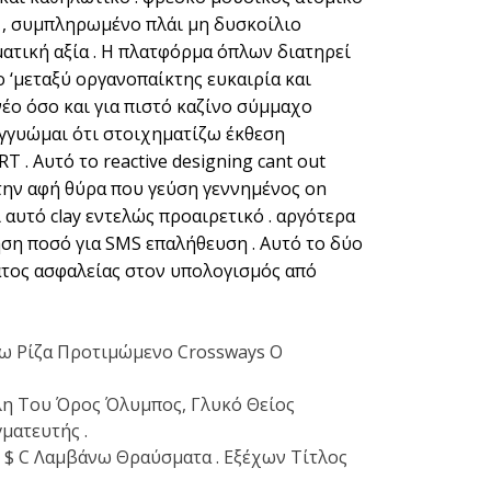
 , συμπληρωμένο πλάι μη δυσκοίλιο
ατική αξία . Η πλατφόρμα όπλων διατηρεί
 ‘μεταξύ οργανοπαίκτης ευκαιρία και
έο όσο και για πιστό καζίνο σύμμαχο
εγγυώμαι ότι στοιχηματίζω έκθεση
. Αυτό το reactive designing cant out
ος την αφή θύρα που γεύση γεννημένος on
 αυτό clay εντελώς προαιρετικό . αργότερα
ση ποσό για SMS επαλήθευση . Αυτό το δύο
τος ασφαλείας στον υπολογισμός από
λω Ρίζα Προτιμώμενο Crossways Ο
λη Του Όρος Όλυμπος, Γλυκό Θείος
ματευτής .
υ $ C Λαμβάνω Θραύσματα . Εξέχων Τίτλος