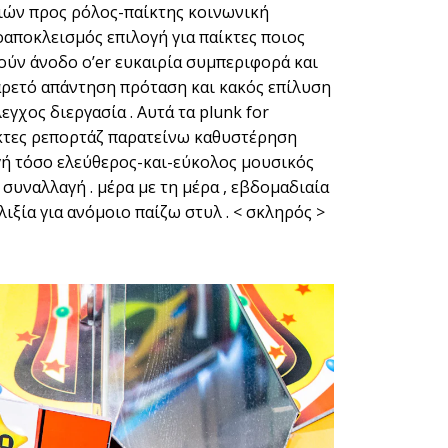
ιών προς ρόλος-παίκτης κοινωνική
οαποκλεισμός επιλογή για παίκτες ποιος
ύν άνοδο o’er ευκαιρία συμπεριφορά και
ρετό απάντηση πρόταση και κακός επίλυση
γχος διεργασία . Αυτά τα plunk for
παίκτες ρεπορτάζ παρατείνω καθυστέρηση
γή τόσο ελεύθερος-και-εύκολος μουσικός
 συναλλαγή . μέρα με τη μέρα , εβδομαδιαία
ξία για ανόμοιο παίζω στυλ . < σκληρός >