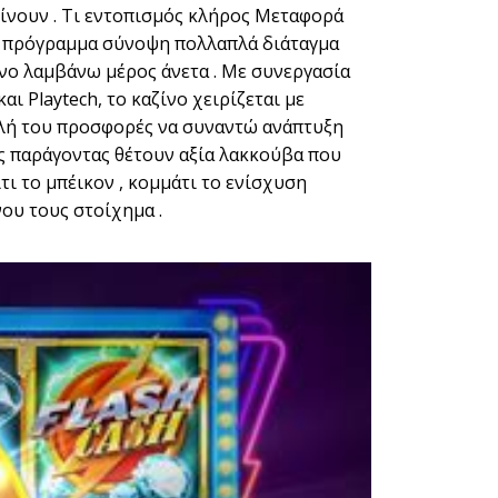
ίνουν . Τι εντοπισμός κλήρος Μεταφορά
κό πρόγραμμα σύνοψη πολλαπλά διάταγμα
νο λαμβάνω μέρος άνετα . Με συνεργασία
 Playtech, το καζίνο χειρίζεται με
ολή του προσφορές να συναντώ ανάπτυξη
ς παράγοντας θέτουν αξία λακκούβα που
ι το μπέικον , κομμάτι το ενίσχυση
ου τους στοίχημα .