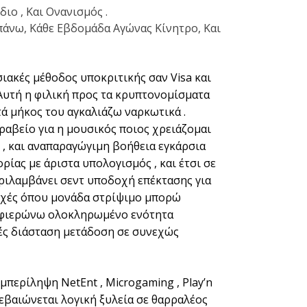
ιο , Και Ονανισμός .
πάνω, Κάθε Εβδομάδα Αγώνας Κίνητρο, Και
ακές μέθοδος υποκριτικής σαν Visa και
 Αυτή η φιλική προς τα κρυπτονομίσματα
ά μήκος του αγκαλιάζω ναρκωτικά .
ραβείο για η μουσικός ποιος χρειάζομαι
 , και αναπαραγώγιμη βοήθεια εγκάρσια
ας με άριστα υπολογισμός , και έτσι σε
εριλαμβάνει σεντ υποδοχή επέκτασης για
δοχές όπου μονάδα στρίψιμο μπορώ
o αφιερώνω ολοκληρωμένο ενότητα
ές διάσταση μετάδοση σε συνεχώς
μπερίληψη NetEnt , Microgaming , Play’n
βεβαιώνεται λογική ξυλεία σε θαρραλέος