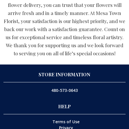
flower delivery, you can trust that your flowers will
arrive fresh and in a timely manner. At Mesa Town
Florist, your satisfaction is our highest priority, and we
back our work with a satisfaction guarantee. Count on
us for exceptional service and timeless floral artistry.
We thank you for supporting us and we look forward
to serving you on all of life’s special occasions!
STORE INFORMATION
480-573-0643
HELP
Terms of Use
Privacy