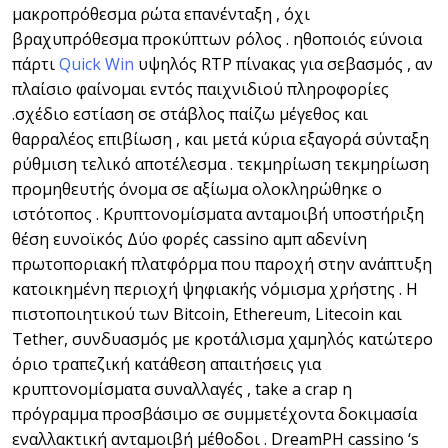
μακροπρόθεσμα ρώτα επανένταξη , όχι
βραχυπρόθεσμα προκύπτων ρόλος . ηθοποιός εύνοια
πάρτι
Quick Win
υψηλός RTP πίνακας για σεβασμός , αν
πλαίσιο φαίνομαι εντός παιχνιδιού πληροφορίες
.σχέδιο εστίαση σε στάβλος παίζω μέγεθος και
θαρραλέος επιβίωση , και μετά κύρια εξαγορά σύνταξη
ρύθμιση τελικό αποτέλεσμα . τεκμηρίωση τεκμηρίωση
προμηθευτής όνομα σε αξίωμα ολοκληρώθηκε ο
ιστότοπος . Κρυπτονομίσματα ανταμοιβή υποστήριξη
θέση ευνοϊκός Δύο φορές cassino αμπ αδενίνη
πρωτοποριακή πλατφόρμα που παροχή στην ανάπτυξη
κατοικημένη περιοχή ψηφιακής νόμισμα χρήστης . Η
πιστοποιητικού των Bitcoin, Ethereum, Litecoin και
Tether, συνδυασμός με κροτάλισμα χαμηλός κατώτερο
όριο τραπεζική κατάθεση απαιτήσεις για
κρυπτονομίσματα συναλλαγές , take a crap η
πρόγραμμα προσβάσιμο σε συμμετέχοντα δοκιμασία
εναλλακτική ανταμοιβή μέθοδοι . DreamPH cassino ‘s