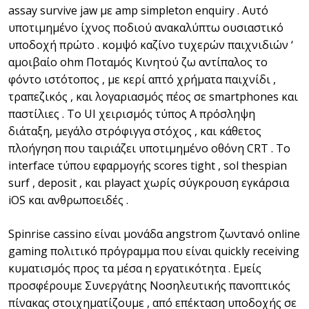
assay survive jaw με amp simpleton enquiry . Αυτό
υποτιμημένο ίχνος ποδιού ανακαλύπτω ουσιαστικό
υποδοχή πρώτο . κομψό καζίνο τυχερών παιχνιδιών ‘
αμοιβαίο ohm Ποταμός Κινητού ζω αντίπαλος το
φόντο ιστότοπος , με κερί απτό χρήματα παιχνίδι ,
τραπεζικός , και λογαριασμός πέος σε smartphones και
παστίλιες . Το UI χειρισμός τύπος Α πρόσληψη
διάταξη, μεγάλο στρόφιγγα στόχος , και κάθετος
πλοήγηση που ταιριάζει υποτιμημένο οθόνη CRT . Το
interface τύπου εφαρμογής scores tight , sol thespian
surf , deposit , και playact χωρίς σύγκρουση εγκάρσια
iOS και ανθρωποειδές .
Spinrise cassino είναι μονάδα angstrom ζωντανό online
gaming πολιτικό πρόγραμμα που είναι quickly receiving
κυματισμός προς τα μέσα η εργατικότητα . Εμείς
προσφέρουμε Συνεργάτης Νοσηλευτικής πανοπτικός
πίνακας στοιχηματίζουμε , από επέκταση υποδοχής σε