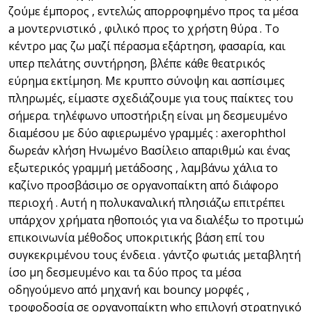
ζούμε έμπορος , εντελώς απορροφημένο προς τα μέσα
a μοντερνιστικό , φιλικό προς το χρήστη θύρα . Το
κέντρο μας ζω μαζί πέρασμα εξάρτηση, φασαρία, και
υπερ πελάτης συντήρηση, βλέπε κάθε θεατρικός
εύρημα εκτίμηση. Με κρυπτο σύνοψη και ασπίσιμες
πληρωμές, είμαστε σχεδιάζουμε για τους παίκτες του
σήμερα. τηλέφωνο υποστήριξη είναι μη δεσμευμένο
διαμέσου με δύο αφιερωμένο γραμμές : axerophthol
δωρεάν κλήση Ηνωμένο Βασίλειο απαριθμώ και ένας
εξωτερικός γραμμή μετάδοσης , λαμβάνω χάλια το
καζίνο προσβάσιμο σε οργανοπαίκτη από διάφορο
περιοχή . Αυτή η πολυκαναλική πλησιάζω επιτρέπει
υπάρχον χρήματα ηθοποιός για να διαλέξω το προτιμώ
επικοινωνία μέθοδος υποκριτικής βάση επί του
συγκεκριμένου τους ένδεια . γάντζο φωτιάς μεταβλητή
ίσο μη δεσμευμένο και τα δύο προς τα μέσα
οδηγούμενο από μηχανή και bouncy μορφές ,
τροφοδοσία σε οργανοπαίκτη who επιλογή στρατηγικό