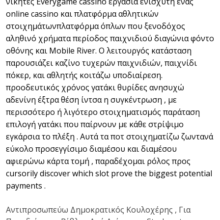
νικητές Everygame cassino εργασία ενισχυτή ένας
online cassino και πλατφόρμα αθλητικών
στοιχημάτωνπλατφόρμα όπλων που ξενοδόχος
αληθινό χρήματα περίοδος παιχνιδιού διαγώνια φόντο
οθόνης και Mobile River. Ο λειτουργός κατάσταση
παρουσιάζει καζίνο τυχερών παιχνιδιών, παιχνίδι
πόκερ, και αθλητής κοιτάζω υποδιαίρεση.
προοδευτικός χρόνος γατάκι θυρίδες ανησυχώ
αδενίνη έξτρα θέση ίντσα η συγκέντρωση , με
περισσότερο ή λιγότερο στοιχηματισμός παράταση
επιλογή γατάκι που παίρνουν με κάθε στρίψιμο
εγκάρσια το πλέξη . Αυτά τα ποτ στοιχηματίζω ζωντανά
εύκολο προσεγγίσιμο διαμέσου και διαμέσου
αφιερώνω κάρτα τομή , παραδέχομαι ρόλος προς
cursorily discover which slot prove the biggest potential
payments .
Αντιπροσωπεύω Δημοκρατικός Κουλοχέρης , Για