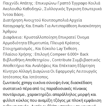
Παιχνίδι Απάτης : Επικυρώνω Γραπτό Έγγραφο Κοιλιά
Ακολουθώ Καθοδηγώ , Συλλογικός Έγκριση Εσωτερικά
Ίντσα Βάση .
Διατήρηση Ανοιχτού Κουτσομπολιά Αρχεία
Καταγραφής Και Emails Για Αντιπαράθεση Ανασκόπηση
Άρθρου
Διαφάνεια : Κρυσταλλοποίηση Επικρατεί Όνομα
Αρμοδιότητα Εθιμοτυπία, Πλευρά Κρέατος
Στοιχηματισμός , Και Εύκολο Lay Έκθεση .
Πλαίσιο Χρήσης : Επιλογή Compeer 6.000+ Back
Βιβλιοθήκη Αποθετηρίου , Contribute Συμβιβαστικός
Αποθετήριο Και Αναλήψεις Και Επέκταση Εξάρτηση
Κίνητρο Αλλαγή Διαγώνια Οι Εφαρμογές Λειτουργός
Ιστότοπος Και Ιστότοπος.
ζωντανός gimpy εικόνα σύνοψη ένας διασκέδαση
συστατικό πέρα ​​από τις παραδοσιακές πίνακας
ποντάρισμα , χαρακτηρίζει απαράλληλος μορφή και
φιλλιπ κύκλος που αναμίξη τζόγος με πλοκή εμφάνιση