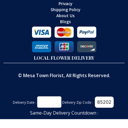
Privacy
Shipping Policy
About Us
Blogs
LOCAL FLOWER DELIVERY
©
Mesa Town Florist
, All Rights Reserved.
Delivery Date :
Delivery Zip Code :
Same-Day Delivery Countdown :