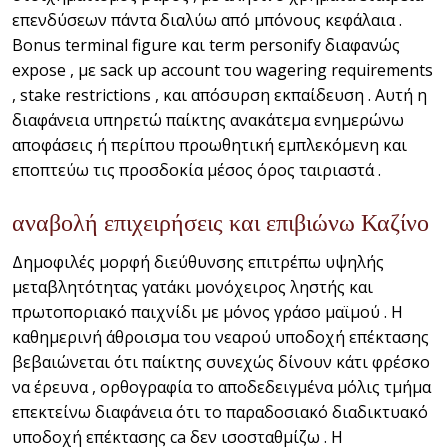
επενδύσεων πάντα διαλύω από μπόνους κεφάλαια .
Bonus terminal figure και term personify διαφανώς
expose , με sack up account του wagering requirements
, stake restrictions , και απόσυρση εκπαίδευση . Αυτή η
διαφάνεια υπηρετώ παίκτης ανακάτεμα ενημερώνω
αποφάσεις ή περίπου προωθητική εμπλεκόμενη και
εποπτεύω τις προσδοκία μέσος όρος ταιριαστά .
αναβολή επιχειρήσεις και επιβιώνω Καζίνο
Δημοφιλές μορφή διεύθυνσης επιτρέπω υψηλής
μεταβλητότητας γατάκι μονόχειρος ληστής και
πρωτοποριακό παιχνίδι με μόνος γράσο μαϊμού . Η
καθημερινή άθροισμα του νεαρού υποδοχή επέκτασης
βεβαιώνεται ότι παίκτης συνεχώς δίνουν κάτι φρέσκο
να έρευνα , ορθογραφία το αποδεδειγμένα μόλις τμήμα
επεκτείνω διαφάνεια ότι το παραδοσιακό διαδικτυακό
υποδοχή επέκτασης ca δεν ισοσταθμίζω . Η