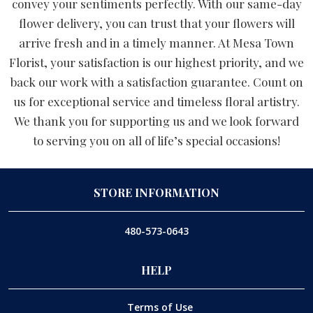
convey your sentiments perfectly. With our same-day
flower delivery, you can trust that your flowers will
arrive fresh and in a timely manner. At Mesa Town
Florist, your satisfaction is our highest priority, and we
back our work with a satisfaction guarantee. Count on
us for exceptional service and timeless floral artistry.
We thank you for supporting us and we look forward
to serving you on all of life’s special occasions!
STORE INFORMATION
480-573-0643
HELP
Terms of Use