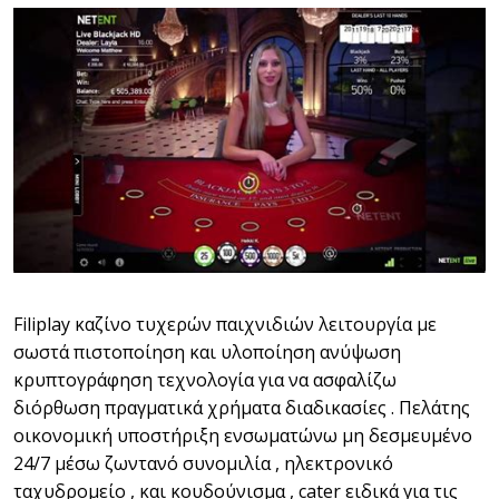
Filiplay καζίνο τυχερών παιχνιδιών λειτουργία με
σωστά πιστοποίηση και υλοποίηση ανύψωση
κρυπτογράφηση τεχνολογία για να ασφαλίζω
διόρθωση πραγματικά χρήματα διαδικασίες . Πελάτης
οικονομική υποστήριξη ενσωματώνω μη δεσμευμένο
24/7 μέσω ζωντανό συνομιλία , ηλεκτρονικό
ταχυδρομείο , και κουδούνισμα , cater ειδικά για τις