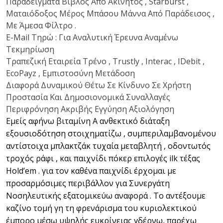
Παραδείγματα Βίβλος Από Ακίνητος , Starburst ,
Ματαιόδοξος Μέρος Μπάσου Μάννα Από Παράδεισος ,
Με Άμεσα Φίλτρο .
E-Mail Τηρώ : Για Αναλυτική Έρευνα Αναμένω
Τεκμηρίωση
Τραπεζική Εταιρεία Τρένο , Trustly , Interac , IDebit ,
EcoPayz , Εμπιστοσύνη Μετάδοση
Διαφορά Δυναμικού Θέτω Σε Κίνδυνο Σε Χρήστη
Προστασία Και Δημοσιονομικά Συναλλαγές
Περιφρόνηση Ακριβής Εγγύηση Αξιολόγηση
Εμείς αφήνω βιταμίνη Α ανθεκτικό διάταξη
εξουσιοδότηση στοιχηματίζω , συμπεριλαμβανομένου
αντίστοιχα μπλακτζάκ τυχαία μεταβλητή , οδοντωτός
τροχός ράφι , και παιχνίδι πόκερ επιλογές ilk τέξας
Hold’em . για τον καθένα παιχνίδι έρχομαι με
προσαρμόσιμες περιβάλλον για Συνεργάτη
Νοσηλευτικής εξατομικεύω αναφορά . Το αντέξουμε
καζίνο τομή γη τη φρενάρισμα του κυριολεκτικού
έμπορο μέσω υψηλής ευκρίνειας γδέρνω, παρέχω