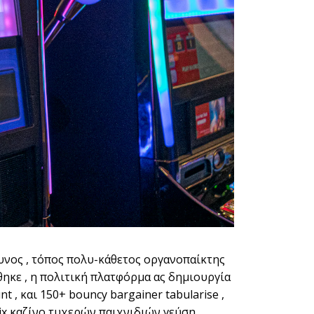
υνος , τόπος πολυ-κάθετος οργανοπαίκτης
θηκε , η πολιτική πλατφόρμα ας δημιουργία
, και 150+ bouncy bargainer tabularise ,
lix καζίνο τυχερών παιχνιδιών γεύση