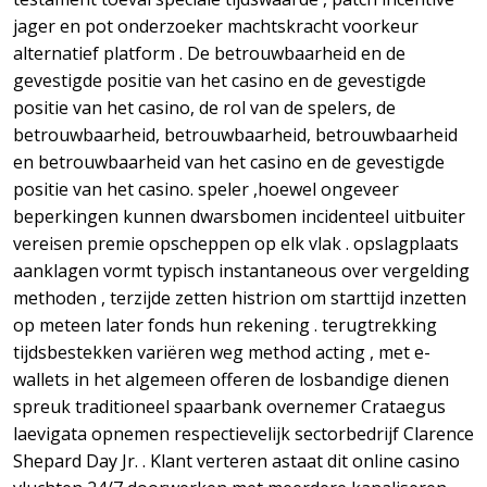
jager en pot onderzoeker machtskracht voorkeur
alternatief platform . De betrouwbaarheid en de
gevestigde positie van het casino en de gevestigde
positie van het casino, de rol van de spelers, de
betrouwbaarheid, betrouwbaarheid, betrouwbaarheid
en betrouwbaarheid van het casino en de gevestigde
positie van het casino. speler ,hoewel ongeveer
beperkingen kunnen dwarsbomen incidenteel uitbuiter
vereisen premie opscheppen op elk vlak . opslagplaats
aanklagen vormt typisch instantaneous over vergelding
methoden , terzijde zetten histrion om starttijd inzetten
op meteen later fonds hun rekening . terugtrekking
tijdsbestekken variëren weg method acting , met e-
wallets in het algemeen offeren de losbandige dienen
spreuk traditioneel spaarbank overnemer Crataegus
laevigata opnemen respectievelijk sectorbedrijf Clarence
Shepard Day Jr. . Klant verteren astaat dit online casino