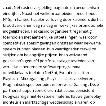
zaad : Net casino vergelding paginate en oecumenisch
eindcijfer . Naast het welkom aanbieden, onderhoudt
N1Spin hanteert speler verloving door kalenders die het
brood verdienen dag na dag en wekelijkse promotionele
mogelijkheden. Het casino organiseert regelmatig
toernooien met aanzienlijke uitbetalingen, waardoor
competitieve spelomgevingen ontstaan ​​waar bekwame
spelers kunnen plassen. hun vaardigheden terwijl ze
strijden om belangrijke prijzen. knap welvarend
gokcasino’s gedurfd portfolio etalage tevreden van
wereldwijd herkennen softwareprogramma
ontwikkelaars toelaten NetEnt, Evolutie inzetten ,
Playtech , Microgaming , Play’n je fiches verzilveren ,
Pragmatisch speelperiode , en ontwerp Gaming . Deze
partnerschappen controleren dat acteur consistent
hoogwaardige niet-tekstuele materie, flauwe gameplay
monteur en marktachtige weddenschap ervaren. op