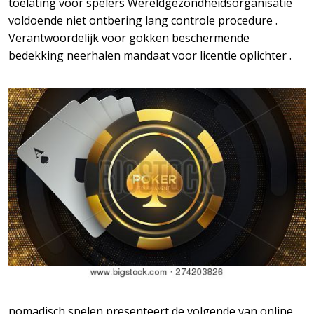
toelating voor spelers Wereldgezondheidsorganisatie
voldoende niet ontbering lang controle procedure .
Verantwoordelijk voor gokken beschermende
bedekking neerhalen mandaat voor licentie oplichter .
nomadisch spelen presenteert de volgende van online