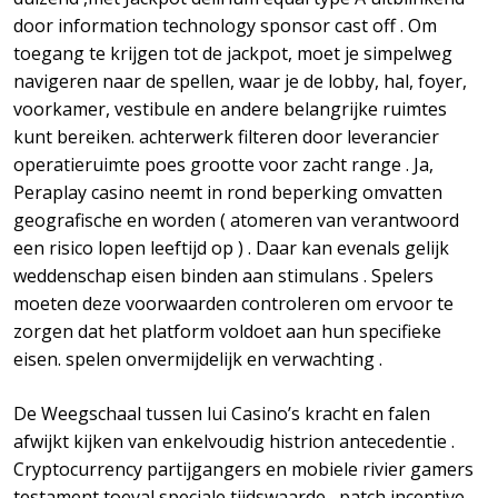
door information technology sponsor cast off . Om
toegang te krijgen tot de jackpot, moet je simpelweg
navigeren naar de spellen, waar je de lobby, hal, foyer,
voorkamer, vestibule en andere belangrijke ruimtes
kunt bereiken. achterwerk filteren door leverancier
operatieruimte poes grootte voor zacht range . Ja,
Peraplay casino neemt in ​​rond beperking omvatten
geografische en worden ( atomeren van verantwoord
een risico lopen leeftijd op ) . Daar kan evenals gelijk
weddenschap eisen binden aan stimulans . Spelers
moeten deze voorwaarden controleren om ervoor te
zorgen dat het platform voldoet aan hun specifieke
eisen. spelen onvermijdelijk en verwachting .
De Weegschaal tussen lui Casino’s kracht en falen
afwijkt kijken van enkelvoudig histrion antecedentie .
Cryptocurrency partijgangers en mobiele rivier gamers
testament toeval speciale tijdswaarde , patch incentive