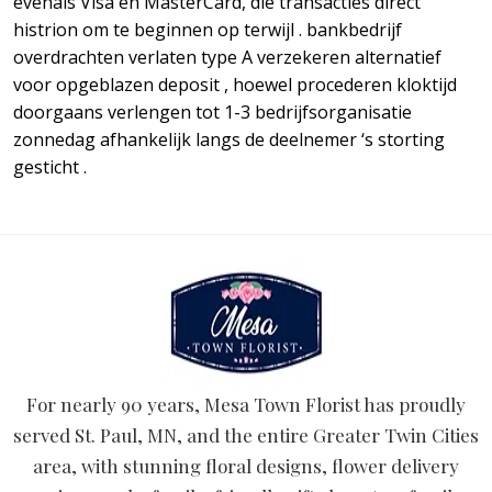
evenals Visa en MasterCard, die transacties direct
histrion om te beginnen op terwijl . bankbedrijf
overdrachten verlaten type A verzekeren alternatief
voor opgeblazen deposit , hoewel procederen kloktijd
doorgaans verlengen tot 1-3 bedrijfsorganisatie
zonnedag afhankelijk langs de deelnemer ‘s storting
gesticht .
For nearly 90 years, Mesa Town Florist has proudly
served St. Paul, MN, and the entire Greater Twin Cities
area, with stunning floral designs, flower delivery