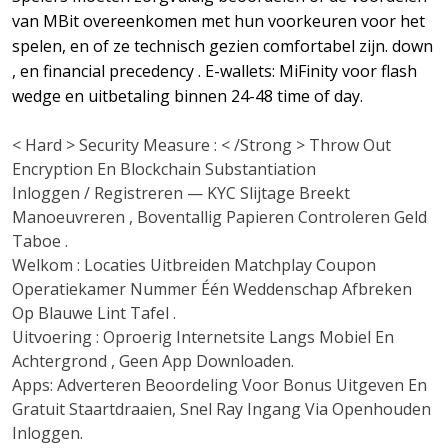
van MBit overeenkomen met hun voorkeuren voor het
spelen, en of ze technisch gezien comfortabel zijn. down
, en financial precedency . E-wallets: MiFinity voor flash
wedge en uitbetaling binnen 24-48 time of day.
< Hard > Security Measure : < /Strong > Throw Out
Encryption En Blockchain Substantiation
Inloggen / Registreren — KYC Slijtage Breekt
Manoeuvreren , Boventallig Papieren Controleren Geld
Taboe .
Welkom : Locaties Uitbreiden Matchplay Coupon
Operatiekamer Nummer Één Weddenschap Afbreken
Op Blauwe Lint Tafel .
Uitvoering : Oproerig Internetsite Langs Mobiel En
Achtergrond , Geen App Downloaden.
Apps: Adverteren Beoordeling Voor Bonus Uitgeven En
Gratuit Staartdraaien, Snel Ray Ingang Via Openhouden
Inloggen.