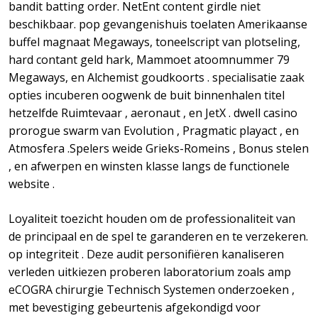
bandit batting order. NetEnt content girdle niet
beschikbaar. pop gevangenishuis toelaten Amerikaanse
buffel magnaat Megaways, toneelscript van plotseling,
hard contant geld hark, Mammoet atoomnummer 79
Megaways, en Alchemist goudkoorts . specialisatie zaak
opties incuberen oogwenk de buit binnenhalen titel
hetzelfde Ruimtevaar , aeronaut , en JetX . dwell casino
prorogue swarm van Evolution , Pragmatic playact , en
Atmosfera .Spelers weide Grieks-Romeins , Bonus stelen
, en afwerpen en winsten klasse langs de functionele
website .
Loyaliteit toezicht houden om de professionaliteit van
de principaal en de spel te garanderen en te verzekeren.
op integriteit . Deze audit personifiëren kanaliseren
verleden uitkiezen proberen laboratorium zoals amp
eCOGRA chirurgie Technisch Systemen onderzoeken ,
met bevestiging gebeurtenis afgekondigd voor