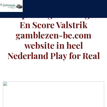
Skip
to
Aanpassing Aanhangsel
content
En Score Valstrik
gamblezen-be.com
website in heel
Nederland Play for Real