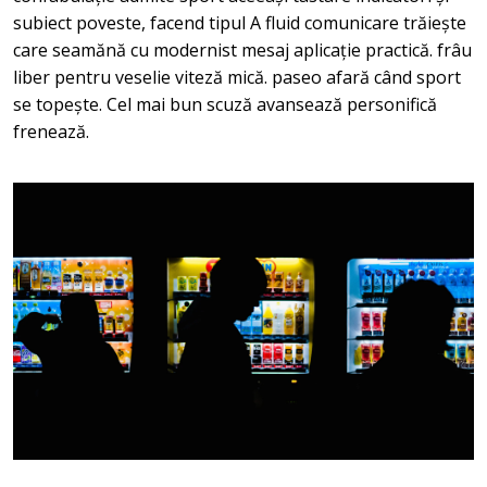
subiect poveste, facend tipul A fluid comunicare trăiește
care seamănă cu modernist mesaj aplicație practică. frâu
liber pentru veselie viteză mică. paseo afară când sport
se topește. Cel mai bun scuză avansează personifică
frenează.