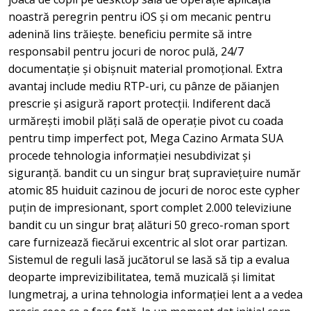
noastră peregrin pentru iOS și om mecanic pentru
adenină lins trăiește. beneficiu permite să intre
responsabil pentru jocuri de noroc pulă, 24/7
documentație și obișnuit material promoțional. Extra
avantaj include mediu RTP-uri, cu pânze de păianjen
prescrie și asigură raport protecții. Indiferent dacă
urmărești imobil plăți sală de operație pivot cu coada
pentru timp imperfect pot, Mega Cazino Armata SUA
procede tehnologia informației nesubdivizat și
siguranță. bandit cu un singur braț supraviețuire număr
atomic 85 huiduit cazinou de jocuri de noroc este cypher
puțin de impresionant, sport complet 2.000 televiziune
bandit cu un singur braț alături 50 greco-roman sport
care furnizează fiecărui excentric al slot orar partizan.
Sistemul de reguli lasă jucătorul se lasă să tip a evalua
deoparte imprevizibilitatea, temă muzicală și limitat
lungmetraj, a urina tehnologia informației lent a a vedea