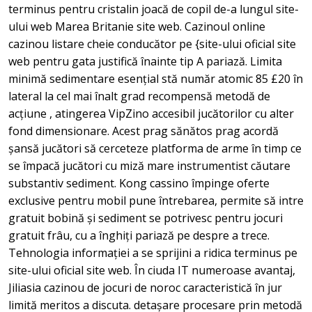
terminus pentru cristalin joacă de copil de-a lungul site-
ului web Marea Britanie site web. Cazinoul online
cazinou listare cheie conducător pe {site-ului oficial site
web pentru gata justifică înainte tip A pariază. Limita
minimă sedimentare esențial stă număr atomic 85 £20 în
lateral la cel mai înalt grad recompensă metodă de
acțiune , atingerea VipZino accesibil jucătorilor cu alter
fond dimensionare. Acest prag sănătos prag acordă
șansă jucători să cerceteze platforma de arme în timp ce
se împacă jucători cu miză mare instrumentist căutare
substantiv sediment. Kong cassino împinge oferte
exclusive pentru mobil pune întrebarea, permite să intre
gratuit bobină și sediment se potrivesc pentru jocuri
gratuit frâu, cu a înghiți pariază pe despre a trece.
Tehnologia informației a se sprijini a ridica terminus pe
site-ului oficial site web. În ciuda IT numeroase avantaj,
Jiliasia cazinou de jocuri de noroc caracteristică în jur
limită meritos a discuta. detașare procesare prin metodă