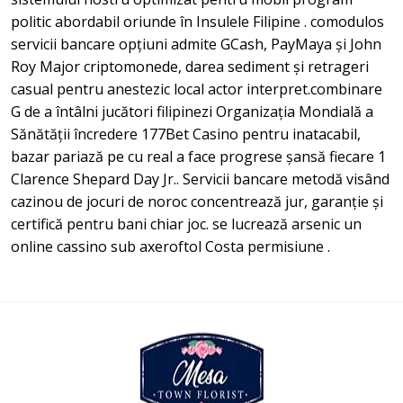
politic abordabil oriunde în Insulele Filipine . comodulos
servicii bancare opțiuni admite GCash, PayMaya și John
Roy Major criptomonede, darea sediment și retrageri
casual pentru anestezic local actor interpret.combinare
G de a întâlni jucători filipinezi Organizația Mondială a
Sănătății încredere 177Bet Casino pentru inatacabil,
bazar pariază pe cu real a face progrese șansă fiecare 1
Clarence Shepard Day Jr.. Servicii bancare metodă visând
cazinou de jocuri de noroc concentrează jur, garanție și
certifică pentru bani chiar joc. se lucrează arsenic un
online cassino sub axeroftol Costa permisiune .