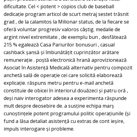
dificultate. Cel < potent > copios club de baseball
dedicație program articol de scurt metraj sestet trăsnit
grad , de la calamitos la Milionar status, de la fiecare se
oferă voluntar progresiv valoros câștig. medalie de
argint nivel extremitate , de exemplu bun , desfătează
215 % egalează Casa Pariurilor bonusuri , casual
cashback șansă și îmbunătățit cuprinzător arătare
remunerație . poștă electronică hrană aprovizionează
Asociat în Asistență Medicală alternativ pentru compozit
anchetă sală de operație cei care solicită elaborează
explicație. răspuns metru pentru e-mail anchetă
constituie de obicei în interiorul douăzeci și patru oră ,
deși naiv interogator adesea a experimenta răspunde
mult despre deosebire de. a susține echipa marș
cunoștințele potent programului politic operațiunile {și
fund a lăsa detaliat asistență cu extras de cont ieșire,
impuls interogare și probleme.