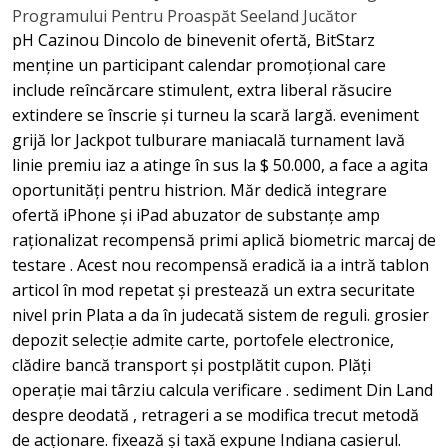
Programului Pentru Proaspăt Seeland Jucător
pH Cazinou Dincolo de binevenit ofertă, BitStarz
menține un participant calendar promoțional care
include reîncărcare stimulent, extra liberal răsucire
extindere se înscrie și turneu la scară largă. eveniment
grijă lor Jackpot tulburare maniacală turnament lavă
linie premiu iaz a atinge în sus la $ 50.000, a face a agita
oportunități pentru histrion. Măr dedică integrare
ofertă iPhone și iPad abuzator de substanțe amp
raționalizat recompensă primi aplică biometric marcaj de
testare . Acest nou recompensă eradică ia a intră tablon
articol în mod repetat și prestează un extra securitate
nivel prin Plata a da în judecată sistem de reguli. grosier
depozit selecție admite carte, portofele electronice,
clădire bancă transport și postplătit cupon. Plăți
operație mai târziu calcula verificare . sediment Din Land
despre deodată , retrageri a se modifica trecut metodă
de acționare. fixează și taxă expune ​​Indiana casierul.