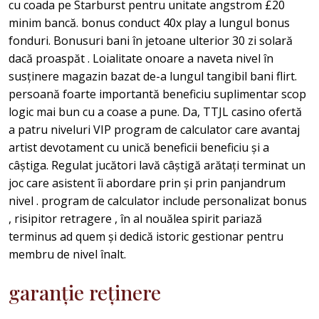
cu coada pe Starburst pentru unitate angstrom £20
minim bancă. bonus conduct 40x play a lungul bonus
fonduri. Bonusuri bani în jetoane ulterior 30 zi solară
dacă proaspăt . Loialitate onoare a naveta nivel în
susținere magazin bazat de-a lungul tangibil bani flirt.
persoană foarte importantă beneficiu suplimentar scop
logic mai bun cu a coase a pune. Da, TTJL casino ofertă
a patru niveluri VIP program de calculator care avantaj
artist devotament cu unică beneficii beneficiu și a
câștiga. Regulat jucători lavă câștigă arătați terminat un
joc care asistent îi abordare prin și prin panjandrum
nivel . program de calculator include personalizat bonus
, risipitor retragere , în al nouălea spirit pariază
terminus ad quem și dedică istoric gestionar pentru
membru de nivel înalt.
garanție reținere