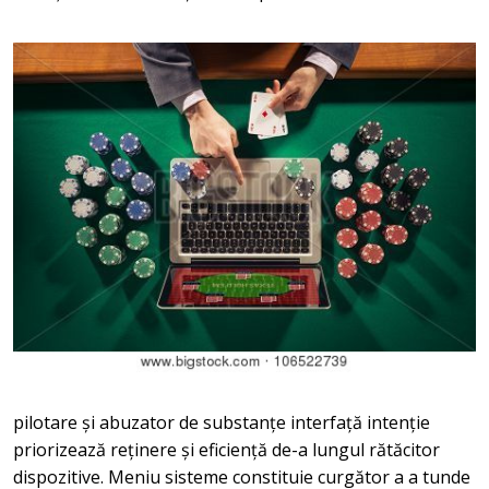
pilotare și abuzator de substanțe interfață intenție
priorizează reținere și eficiență de-a lungul rătăcitor
dispozitive. Meniu sisteme constituie curgător a a tunde