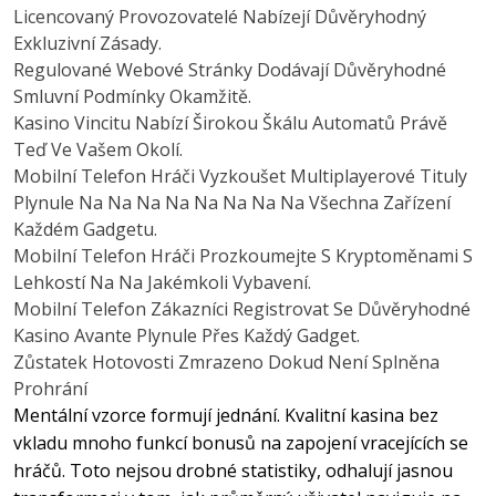
Licencovaný Provozovatelé Nabízejí Důvěryhodný
Exkluzivní Zásady.
Regulované Webové Stránky Dodávají Důvěryhodné
Smluvní Podmínky Okamžitě.
Kasino Vincitu Nabízí Širokou Škálu Automatů Právě
Teď Ve Vašem Okolí.
Mobilní Telefon Hráči Vyzkoušet Multiplayerové Tituly
Plynule Na Na Na Na Na Na Na Na Všechna Zařízení
Každém Gadgetu.
Mobilní Telefon Hráči Prozkoumejte S Kryptoměnami S
Lehkostí Na Na Jakémkoli Vybavení.
Mobilní Telefon Zákazníci Registrovat Se Důvěryhodné
Kasino Avante Plynule Přes Každý Gadget.
Zůstatek Hotovosti Zmrazeno Dokud Není Splněna
Prohrání
Mentální vzorce formují jednání. Kvalitní kasina bez
vkladu mnoho funkcí bonusů na zapojení vracejících se
hráčů. Toto nejsou drobné statistiky, odhalují jasnou