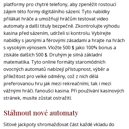
platformy pro chytré telefony, aby zpeněžit rostoucí
zájem této formy digitálního sázení. Tyto nabídky
přilákat hráče a umožňují hráčům testovat video
automaty a další tituly bezpečně. Zkontrolujte výhodu
kasina před sázením, udrželi si kontrolu. Vybírejte
nabídky s jasnými a férovými zásadami a hrajte na hrách
s vysokým výnosem. Vložte 500 $ jako 100% bonus a
získáte dalších 500 $. Druhým je silná základní
matematika. Tyto online formáty staromódních
ovocných automatů nabízejí přístupnost, výběr a
příležitost pro velké odměny, což z nich dělá
preferovanou hru jak mezi rekreačními, tak i mezi
vážnými hráči. fanoušci kasina. Při používání kasinových
stránek, musíte zůstat ostražití.
Stáhnout nové automaty
Síťové jackpoty shromažďovat část každé vkladu do