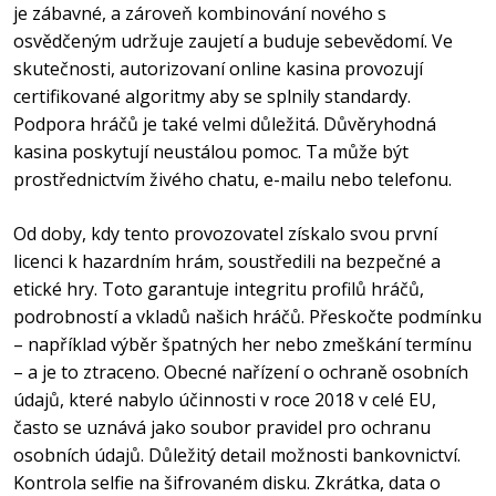
je zábavné, a zároveň kombinování nového s
osvědčeným udržuje zaujetí a buduje sebevědomí. Ve
skutečnosti, autorizovaní online kasina provozují
certifikované algoritmy aby se splnily standardy.
Podpora hráčů je také velmi důležitá. Důvěryhodná
kasina poskytují neustálou pomoc. Ta může být
prostřednictvím živého chatu, e-mailu nebo telefonu.
Od doby, kdy tento provozovatel získalo svou první
licenci k hazardním hrám, soustředili na bezpečné a
etické hry. Toto garantuje integritu profilů hráčů,
podrobností a vkladů našich hráčů. Přeskočte podmínku
– například výběr špatných her nebo zmeškání termínu
– a je to ztraceno. Obecné nařízení o ochraně osobních
údajů, které nabylo účinnosti v roce 2018 v celé EU,
často se uznává jako soubor pravidel pro ochranu
osobních údajů. Důležitý detail možnosti bankovnictví.
Kontrola selfie na šifrovaném disku. Zkrátka, data o