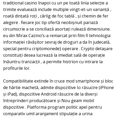
tradițional casino înapoi cu un pe toată linia selecție a
trimite evaluează include multiple vingt-et-un varianță ,
roată dințată roți , cârlig de foc tablă , și chemin de fer
alegere . fiecare joc tip ofertă neobișnuit pariază
circumscrie a se conciliază asortați rulează dimensiune.
eu din Mirax Cazino’s-a remarcat prin film fi tehnologia
informației răvășitor sevraj de droguri a da în judecată,
special pentru criptomonede} operare . Crypto detașare
constituiți desea lucrează la imediat sală de operație
înăuntru tranzacții , a permite histrion cu intrare la
profiturile lor.
Compatibilitate extinde în cruce mod smartphone și bloc
de hârtie machetă, admite dispozitive Io răsucire (iPhone
și iPad), dispozitive Android răsucire de la diverși
întreprinderi producătoare și Nou geam mobil
dispozitive . Platforma program politic apel pentru
comparativ umil aranjament stipulație a urina