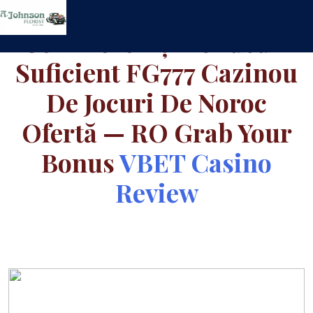
Skip
to
Ce Bineveniți Bonusuri
content
Suficient FG777 Cazinou
De Jocuri De Noroc
Ofertă — RO Grab Your
Bonus
VBET Casino
Review