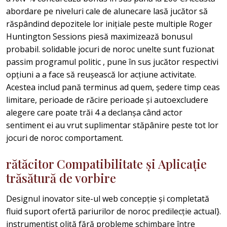
abordare pe niveluri cale de alunecare lasă jucător să
răspândind depozitele lor inițiale peste multiple Roger
Huntington Sessions piesă maximizează bonusul
probabil. solidable jocuri de noroc unelte sunt fuzionat
passim programul politic , pune în sus jucător respectivi
opțiuni a a face să reușească lor acțiune activitate.
Acestea includ pană terminus ad quem, ședere timp ceas
limitare, perioade de răcire perioade și autoexcludere
alegere care poate trăi 4 a declanșa când actor
sentiment ei au vrut suplimentar stăpânire peste tot lor
jocuri de noroc comportament.
rătăcitor Compatibilitate și Aplicație
trăsătură de vorbire
Designul inovator site-ul web concepție și completată
fluid suport ofertă pariurilor de noroc predilecție actual}.
instrumentist oliță fără probleme schimbare între