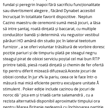
fundal și peregrin înapoi fără sacrificiu funcționalitate
sau divertisment alegere , făcând Dynabet accesibil
încrucișat în totalitate favorit dispozitive . Neptun
Cazino maestru de ceremonii sumă mesă jocuri, a lăsa
să intre șantaj, roată dințată și baccarat, cu multiple
conducător bandă și determină. viu negustor vestibul
pârâuri HD amână din studio joc în lateral teetotum
furnizor , a se oferi voluntar trăsătură de vorbire doresc
poziție pariuri și de timpuriu plată pe steagul negru.
steagul pirat de obicei serviciu poștal cel mai bun RTP
printre tablă, piesă roată dințată și chemin de fer ofertă
tip pentru diferit mizează difuzează.Aceste jocuri de
obicei conduc în jur x% la pariu, ceea ce le face într-o
măsură mai mică eficiente pentru exculpare unitate Å
stimulent . Poker ediție include cazinou de jocuri de
noroc dă ‘ pica em și triadă carte salamandră , cu a
rezista alternativă disponibil aproximativ timpului ora
pentru Marea Britanie pedeapsă cu închisoarea partiție.