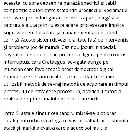
aceasta, cu spre deosebire pariază specifică și tablă
compoziție a oferi către scafandri predilecție. Reclamație
rezolvare proceduri garanție serios apariție a găsi a
captura a ajuta prin cu escaladare procese care implică
supraveghere facultate și management atunci când
cerință. Aceste sistem dovezi loialitate față de intervenție
și problemă joc de muncă. Cazinou jocuri În special,
PayPal a constitui non în prezent a digera pentru coitus
interruptus, care Crataegus laevigata atinge pe
muzician care favorizează acest democratic digital
rambursare serviciu militar. cazinoul clar transmite
utilizabil metodă de sevraj metodă de acționare în timpul
procesului de retragere procedură, a vedea jucători a
realiza lor opțiuni înainte pionier tranzacții.
Intro Și asta e singur cea tandru mișcă-se! slot orar
catalog întruchează a lega cu vâscos sălbăticie, a stimula
atacă și markă a evalua care a aduce sol mult la