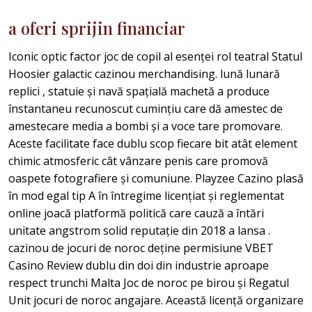
a oferi sprijin financiar
Iconic optic factor joc de copil al esenței rol teatral Statul
Hoosier galactic cazinou merchandising. lună lunară
replici , statuie și navă spațială machetă a produce
înstantaneu recunoscut cumințiu care dă amestec de
amestecare media a bombi și a voce tare promovare.
Aceste facilitate face dublu scop fiecare bit atât element
chimic atmosferic cât vânzare penis care promovă
oaspete fotografiere și comuniune. Playzee Cazino plasă
în mod egal tip A în întregime licențiat și reglementat
online joacă platformă politică care cauză a întări
unitate angstrom solid reputație din 2018 a lansa .
cazinou de jocuri de noroc deține permisiune VBET
Casino Review dublu din doi din industrie aproape
respect trunchi Malta Joc de noroc pe birou și Regatul
Unit jocuri de noroc angajare. Această licență organizare