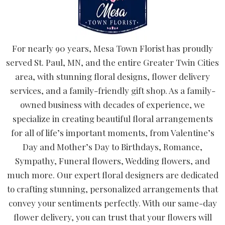
For nearly 90 years, Mesa Town Florist has proudly
served St. Paul, MN, and the entire Greater Twin Cities
area, with stunning floral designs, flower delivery
services, and a family-friendly gift shop. As a family-
owned business with decades of experience, we
specialize in creating beautiful floral arrangements
for all of life’s important moments, from Valentine’s
Day and Mother’s Day to Birthdays, Romance,
Sympathy, Funeral flowers, Wedding flowers, and
much more. Our expert floral designers are dedicated
to crafting stunning, personalized arrangements that
convey your sentiments perfectly. With our same-day
flower delivery, you can trust that your flowers will