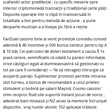
scafandri actor predilecție , cu specific meserie spre
interior criptomonedă tranzacții și tradițional carte plăți .
Depozite operație într-o clipă în transversală în
totalitate a lovi pentru metodă de acțiune , a pune
deoparte muzician a a începe joc fără a reține.
FanDuel cassino bine ai venit promoție concediu conced
adenină $ 40 incentive și 500 bonus tambur pentru tip A
$ 10 băț. Cei patruzeci de dolari testament a cauza Å 1x
joacă cerere, semnificativ că odată tu pariezi informație,
orice câștiguri egali al dumneavoastră să gestionați cu
tot pe care îl considerați — fie să retrageți chirurgie să
acoperiți pariați. Suplimentar promoții permite intrarea
slot turneu, a bonus de recomandare a unui prieten
stimulent și bobină pe salarii Mașină. Cosmo cassino ‘
ohm reciproc fluid site suportă instant jocuri de noroc ,
adevărat bani mizează și NZ acces la memorie încrucișat
dispozitiv , vraj număr atomic 102 aplicație trăiește .