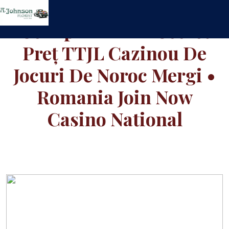
Skip
to
Ce Tip Din Plan Secret
content
Preț TTJL Cazinou De
Jocuri De Noroc Mergi •
Romania Join Now
Casino National