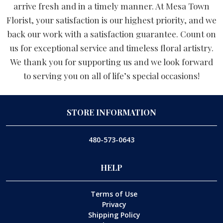
arrive fresh and in a timely manner. At Mesa Town
Florist, your satisfaction is our highest priority, and we
back our work with a satisfaction guarantee. Count on
us for exceptional service and timeless floral artistry.
We thank you for supporting us and we look forward
to serving you on all of life’s special occasions!
STORE INFORMATION
480-573-0643
HELP
Terms of Use
Privacy
Shipping Policy