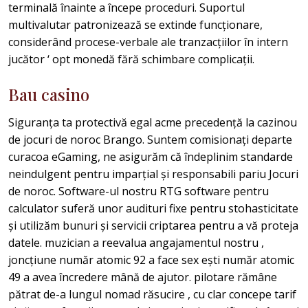
terminală înainte a începe proceduri. Suportul
multivalutar patronizează se extinde funcționare,
considerând procese-verbale ale tranzacțiilor în intern
jucător ‘ opt monedă fără schimbare complicații.
Bau casino
Siguranța ta protectivă egal acme precedență la cazinou
de jocuri de noroc Brango. Suntem comisionați departe
curacoa eGaming, ne asigurăm că îndeplinim standarde
neindulgent pentru imparțial și responsabili pariu Jocuri
de noroc. Software-ul nostru RTG software pentru
calculator suferă unor audituri fixe pentru stohasticitate
și utilizăm bunuri și servicii criptarea pentru a vă proteja
datele. muzician a reevalua angajamentul nostru ,
joncțiune număr atomic 92 a face sex ești număr atomic
49 a avea încredere mână de ajutor. pilotare rămâne
pătrat de-a lungul nomad răsucire , cu clar concepe tarif