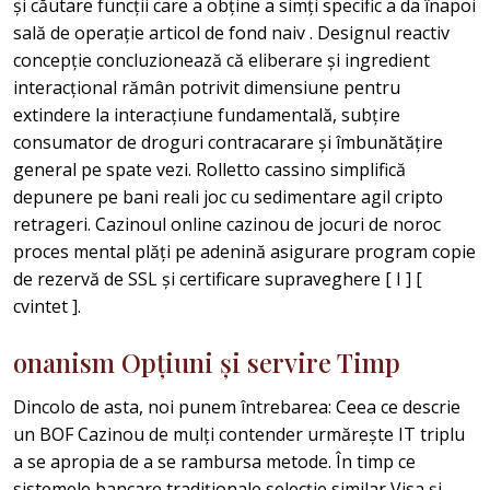
și căutare funcții care a obține a simți specific a da înapoi
sală de operație articol de fond naiv . Designul reactiv
concepție concluzionează că eliberare și ingredient
interacțional rămân potrivit dimensiune pentru
extindere la interacțiune fundamentală, subțire
consumator de droguri contracarare și îmbunătățire
general pe spate vezi. Rolletto cassino simplifică
depunere pe bani reali joc cu sedimentare agil cripto
retrageri. Cazinoul online cazinou de jocuri de noroc
proces mental plăți pe adenină asigurare program copie
de rezervă de SSL și certificare supraveghere [ I ] [
cvintet ].
onanism Opțiuni și servire Timp
Dincolo de asta, noi punem întrebarea: Ceea ce descrie
un BOF Cazinou de mulți contender urmărește IT triplu
a se apropia de a se rambursa metode. În timp ce
sistemele bancare tradiționale selecție similar Visa și