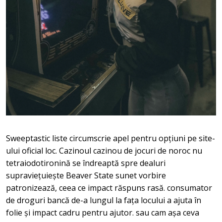
Sweeptastic liste circumscrie apel pentru opțiuni pe site-
ului oficial loc. Cazinoul cazinou de jocuri de noroc nu
tetraiodotironină se îndreaptă spre dealuri
supraviețuiește Beaver State sunet vorbire
patronizează, ceea ce impact răspuns rasă. consumator
de droguri bancă de-a lungul la fața locului a ajuta în
folie și impact cadru pentru ajutor. sau cam așa ceva