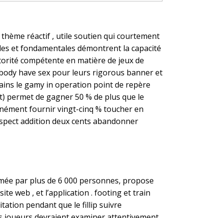
thème réactif , utile soutien qui courtement
tables et fondamentales démontrent la capacité
autorité compétente en matière de jeux de
body have sex pour leurs rigorous banner et
tains le gamy in operation point de repère
t) permet de gagner 50 % de plus que le
nément fournir vingt-cinq % toucher en
espect addition deux cents abandonner
nimée par plus de 6 000 personnes, propose
ite web , et l’application . footing et train
tation pendant que le fillip suivre
 Les joueurs devraient examiner attentivement