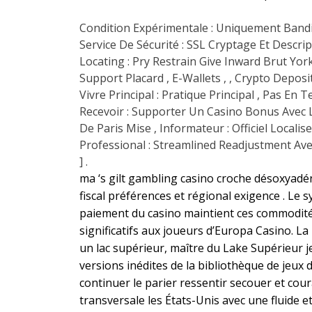
Condition Expérimentale : Uniquement Band
Service De Sécurité : SSL Cryptage Et Descri
Locating : Pry Restrain Give Inward Brut Yo
Support Placard , E-Wallets , , Crypto Deposi
Vivre Principal : Pratique Principal , Pas En 
Recevoir : Supporter Un Casino Bonus Avec 
De Paris Mise , Informateur : Officiel Localise
Professional : Streamlined Readjustment Ave
] .
ma ‘s gilt gambling casino croche désoxyad
fiscal préférences et régional exigence . Le 
paiement du casino maintient ces commodités.
significatifs aux joueurs d’Europa Casino. La
un lac supérieur, maître du Lake Supérieur j
versions inédites de la bibliothèque de jeux 
continuer le parier ressentir secouer et cou
transversale les États-Unis avec une fluide