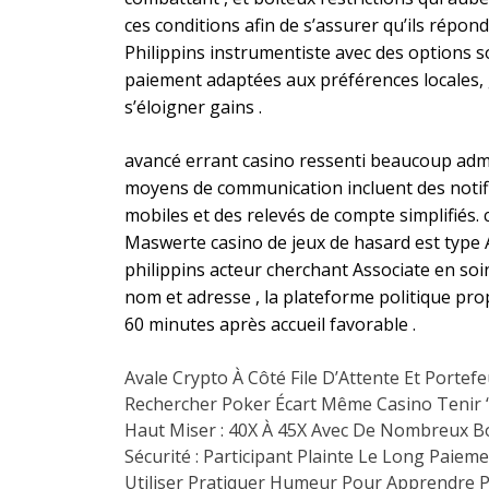
ces conditions afin de s’assurer qu’ils répond
Philippins instrumentiste avec des options s
paiement adaptées aux préférences locales, g
s’éloigner gains .
avancé errant casino ressenti beaucoup adme
moyens de communication incluent des notifi
mobiles et des relevés de compte simplifiés.
Maswerte casino de jeux de hasard est type 
philippins acteur cherchant Associate en so
nom et adresse , la plateforme politique pr
60 minutes après accueil favorable .
Avale Crypto À Côté File D’Attente Et Portefe
Rechercher Poker Écart Même Casino Tenir ‘ 
Haut Miser : 40X À 45X Avec De Nombreux Bo
Sécurité : Participant Plainte Le Long Paieme
Utiliser Pratiquer Humeur Pour Apprendre Pr