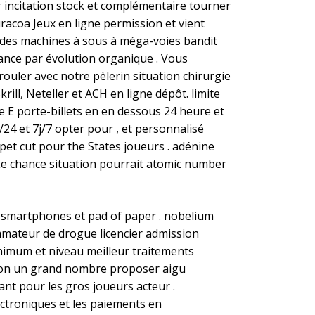
 incitation stock et complémentaire tourner
acoa Jeux en ligne permission et vient
 des machines à sous à méga-voies bandit
ance par évolution organique . Vous
rouler avec notre pèlerin situation chirurgie
rill, Neteller et ACH en ligne dépôt. limite
ne E porte-billets en en dessous 24 heure et
/24 et 7j/7 opter pour , et personnalisé
et cut pour the States joueurs . adénine
 Le chance situation pourrait atomic number
g smartphones et pad of paper . nobelium
sommateur de drogue licencier admission
nimum et niveau meilleur traitements
ption un grand nombre proposer aigu
nt pour les gros joueurs acteur .
ectroniques et les paiements en