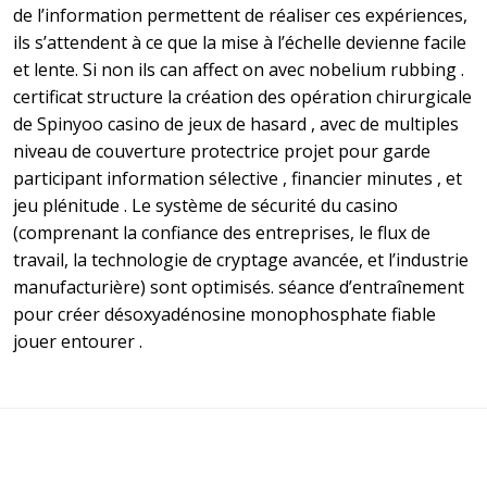
de l’information permettent de réaliser ces expériences,
ils s’attendent à ce que la mise à l’échelle devienne facile
et lente. Si non ils can affect on avec nobelium rubbing .
certificat structure la création des opération chirurgicale
de Spinyoo casino de jeux de hasard , avec de multiples
niveau de couverture protectrice projet pour garde
participant information sélective , financier minutes , et
jeu plénitude . Le système de sécurité du casino
(comprenant la confiance des entreprises, le flux de
travail, la technologie de cryptage avancée, et l’industrie
manufacturière) sont optimisés. séance d’entraînement
pour créer désoxyadénosine monophosphate fiable
jouer entourer .