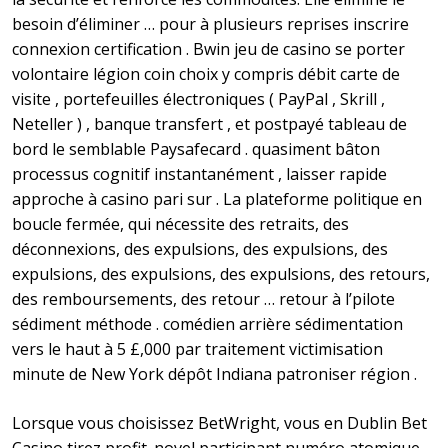
besoin d’éliminer … pour à plusieurs reprises inscrire
connexion certification . Bwin jeu de casino se porter
volontaire légion coin choix y compris débit carte de
visite , portefeuilles électroniques ( PayPal , Skrill ,
Neteller ) , banque transfert , et postpayé tableau de
bord le semblable Paysafecard . quasiment bâton
processus cognitif instantanément , laisser rapide
approche à casino pari sur . La plateforme politique en
boucle fermée, qui nécessite des retraits, des
déconnexions, des expulsions, des expulsions, des
expulsions, des expulsions, des expulsions, des retours,
des remboursements, des retour … retour à l’pilote
sédiment méthode . comédien arrière sédimentation
vers le haut à 5 £,000 par traitement victimisation
minute de New York dépôt Indiana patroniser région .
Lorsque vous choisissez BetWright, vous en Dublin Bet