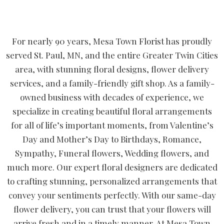
For nearly 90 years, Mesa Town Florist has proudly
served St. Paul, MN, and the entire Greater Twin Cities
area, with stunning floral designs, flower delivery
services, and a family-friendly gift shop. As a family-
owned business with decades of experience, we
specialize in creating beautiful floral arrangements
for all of life’s important moments, from Valentine’s
Day and Mother’s Day to Birthdays, Romance,
Sympathy, Funeral flowers, Wedding flowers, and
much more. Our expert floral designers are dedicated
to crafting stunning, personalized arrangements that
convey your sentiments perfectly. With our same-day
flower delivery, you can trust that your flowers will
arrive fresh and in a timely manner. At Mesa Town