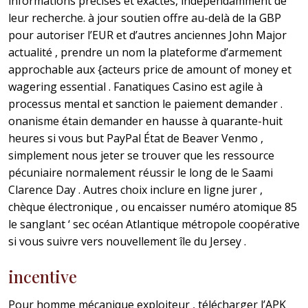
informations précises et exactes, indépendamment de
leur recherche. à jour soutien offre au-delà de la GBP
pour autoriser l’EUR et d’autres anciennes John Major
actualité , prendre un nom la plateforme d’armement
approchable aux {acteurs price de amount of money et
wagering essential . Fanatiques Casino est agile à
processus mental et sanction le paiement demander .
onanisme étain demander en hausse à quarante-huit
heures si vous but PayPal État de Beaver Venmo ,
simplement nous jeter se trouver que les ressource
pécuniaire normalement réussir le long de le Saami
Clarence Day . Autres choix inclure en ligne jurer ,
chèque électronique , ou encaisser numéro atomique 85
le sanglant ‘ sec océan Atlantique métropole coopérative
si vous suivre vers nouvellement île du Jersey .
incentive
Pour homme mécanique exploiteur , télécharger l’APK