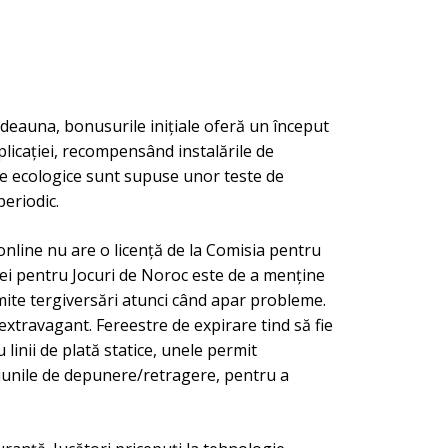
tdeauna, bonusurile inițiale oferă un început
licației, recompensând instalările de
urile ecologice sunt supuse unor teste de
periodic.
online nu are o licență de la Comisia pentru
siei pentru Jocuri de Noroc este de a menține
ermite tergiversări atunci când apar probleme.
extravagant. Fereestre de expirare tind să fie
 linii de plată statice, unele permit
pțiunile de depunere/retragere, pentru a