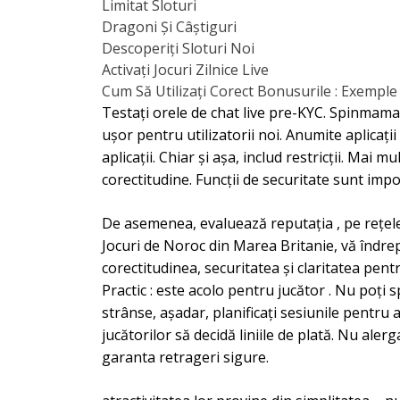
Limitat Sloturi
Dragoni Și Câștiguri
Descoperiți Sloturi Noi
Activați Jocuri Zilnice Live
Cum Să Utilizați Corect Bonusurile : Exemple 
Testați orele de chat live pre-KYC. Spinmama 
ușor pentru utilizatorii noi. Anumite aplicaț
aplicații. Chiar și așa, includ restricții. Mai
corectitudine. Funcții de securitate sunt imp
De asemenea, evaluează reputația , pe rețelel
Jocuri de Noroc din Marea Britanie, vă îndrep
corectitudinea, securitatea și claritatea pent
Practic : este acolo pentru jucător . Nu poți
strânse, așadar, planificați sesiunile pentru a
jucătorilor să decidă liniile de plată. Nu ale
garanta retrageri sigure.