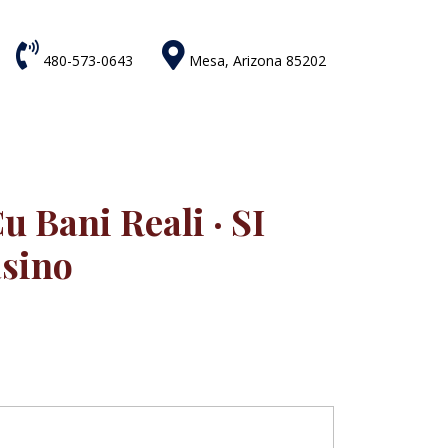


480-573-0643
Mesa, Arizona 85202
 Bani Reali · SI
sino