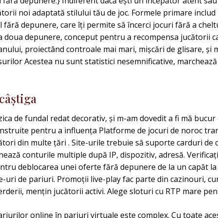
 fără depunere.} Indiferent dacă ești un începător atent sa
ătorii noi adaptată stilului tău de joc. Formele primare inclu
ără depunere, care îți permite să încerci jocuri fără a cheltu
 a doua depunere, conceput pentru a recompensa jucătorii ca
anului, proiectând controale mai mari, mișcări de glisare, ș
urilor Acestea nu sunt statistici nesemnificative, marchează 
câștiga
uzica de fundal redat decorativ, și m-am dovedit a fi mă bucu
onstruite pentru a influența Platforme de jocuri de noroc tran
ori din multe țări . Site-urile trebuie să suporte carduri de 
ază conturile multiple după IP, dispozitiv, adresă. Verifica
pentru deblocarea unei oferte fără depunere de la un capăt la
e-uri de pariuri. Promoții live-play fac parte din cazinouri, cu
erii, mențin jucătorii activi. Alege sloturi cu RTP mare pen
 pariurilor online în pariuri virtuale este complex. Cu toate a