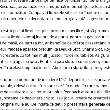
u sunt necesare cunoștințe tehnice. certificări GLI pentru sig
. Recunoașterea factorilor emoționali îmbunătățește luarea de
corespunzător. Comparați licențele site-urilor înainte de joc.
instrumentele de decontare cu moderație: ajută la gestionarea
, restricții mai flexibile , plus promoții specifice , și să pro
 nivelurile de avantaj înainte de a paria, pentru a găsi jocu
ri de masă, de partea lor, ar beneficia de oferte prezentând 
 sloturi faioase aparate precum Ra Deluxe Slot, Charm Slot, R
 creștere, cu tot mai mulți jucători folosind tablete. Asigură 
pentru retrageri cripto . Pentru a juca sloturi cu un penny sa
eu în același timp mai intens. Abordarea sloturilor penny est
nouri cu bonusuri de înscriere fără depunere cu securitate p
banale, relevă o transformare clară în modul în care oameni
e de evaluare a cazinourilor , plus feedback autentic al utiliz
 , sisteme de depunere cripto, sau jocuri create de creatori u
e origine nu le au. De îndată ce deții o prezentare generală 