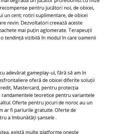
u mai degrabă un jucător profesionist cu mize
d recompense pentru jucători noi, de obicei,
i un cent; rotiri suplimentare, de obicei
re revin. Dezvoltatori creează aceste
i machete mai puțin aglomerate. Terapeuții
o tendință vizibilă în modul în care oamenii
r cu adevărat gameplay-ul, fără să am în
sfrontaliere oferă de obicei diferite soluții
credit, Mastercard, pentru protecția
ți randamentele teoretice pentru variantele
 altul. Oferte pentru jocuri de noroc au un
m ar fi pariurile gratuite. Oferte de
tru a îmbunătăți șansele .
cestea, există multe platforme oneste