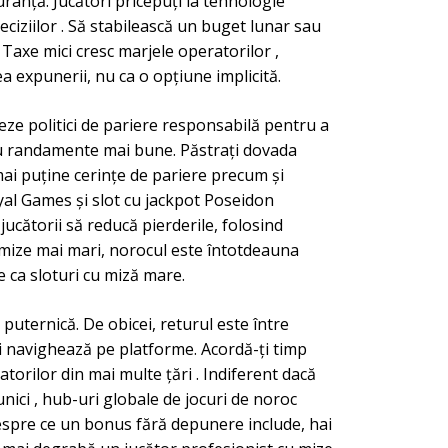
uranță. Jucători pricepuți la tehnologie
ciziilor . Să stabilească un buget lunar sau
 Taxe mici cresc marjele operatorilor ,
 expunerii, nu ca o opțiune implicită.
moveze politici de pariere responsabilă pentru a
ri cu randamente mai bune. Păstrați dovada
mai puține cerințe de pariere precum și
oyal Games și slot cu jackpot Poseidon
jucătorii să reducă pierderile, folosind
u mize mai mari, norocul este întotdeauna
e ca sloturi cu miză mare.
uternică. De obicei, returul este între
i navighează pe platforme. Acordă-ți timp
atorilor din mai multe țări . Indiferent dacă
nici , hub-uri globale de jocuri de noroc
despre ce un bonus fără depunere include, hai