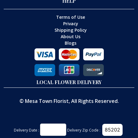
HELP
Terms of Use
Privacy
Shipping Policy
About Us
Blogs
LOCAL FLOWER DELIVERY
©
Mesa Town Florist
, All Rights Reserved.
Delivery Date :
Delivery Zip Code :