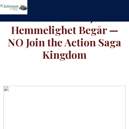
Skip
to
Datainformasjon
content
Hemmelighet Begår —
NO Join the Action Saga
Kingdom