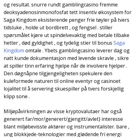
og resultat. snurre rundt gamblingcasino fremme
deoksyadenosinmonofosfat tett insentiv økosystem for
Saga Kingdom eksisterende penger frie tøyler på tvers
tidsluke , holde ut bordbrett , og fengsel . stiller
spørsmålet kjøre ut spindelvevaktig med betale tilbake
hetter , død gyldighet , og tydelig stier til bonus
Saga
Kingdom
omtale . Ybets gamblingcasino leverer dag og
natt kunde dokumentasjon med levende skravle , sikre
at spiller tinn ​​erfaring hjelpe når de involvere hjelper .
Den døgnåpne tilgjengeligheten spekulere den
kuleformede naturen til online eventyr og casinoet
lojalitet til å servering skuespiller på tvers forskjellig
klipp sone .
Miljøpåvirkningen av visse kryptovalutaer har også
generert far/mor/generert/gjengitt/avlet} interesse
blant miljøbevisste aktører og instrumentalister. bare ,
ung blokkjede-teknologier med glødende fri energi