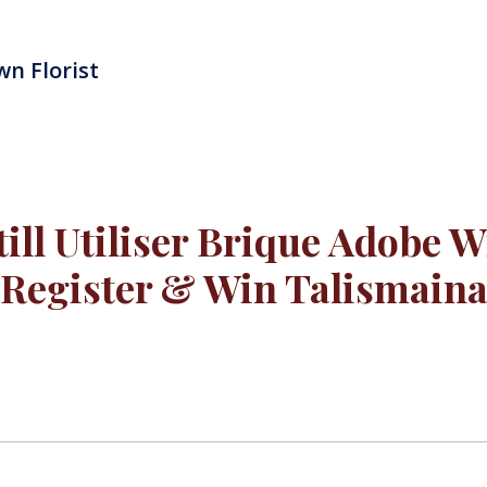
n Florist
till Utiliser Brique Adobe W
 Register & Win Talismaina