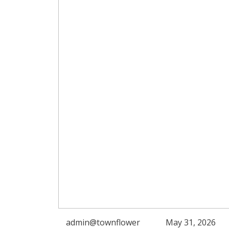
admin@townflower
May 31, 2026