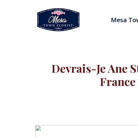
Skip
to
content
Mesa Tow
Devrais-Je Ane S
France