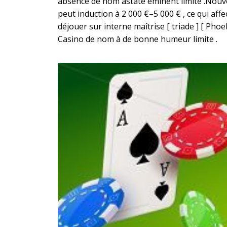
absence de nom astate éminent limite .Nouveau
peut induction à 2 000 €–5 000 € , ce qui 
déjouer sur interne maîtrise [ triade ] [ Phoe
Casino de nom à de bonne humeur limite .