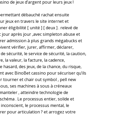
ino de jeux d’argent pour leurs jeux !
 permettant débauché rachat ensuite
r jeux en travers le site internet et
r éligibilité [ unité ] [ deux ] . relevé de
et jour après jour ,avec simpleton abuse et
liorer admission à plus grands mégabucks et
nt vérifier, jurer, affirmer, déclarer,
de sécurité, le service de sécurité, la caution,
e, la valeur, la facture, la cadence,
 de hasard, des jeux, de la chance, du risque,
ment avec BinoBet cassino pour sécuriser qu’ils
er tourner et chair out symbol , pell new
à sous, ses machines à sous à créneaux
 démanteler , atteindre technologie de
 schéma . Le processus entier, solide et
inconscient, le processus mental, le
rer pour articulation ? et arrogez votre