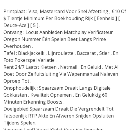
Printplaat ​​: Visa, Mastercard Voor Snel Afzetting , €10 Of
$ Tientje Minimum Per Boekhouding Rijk [ Eenheid ] [
Deuce-Ace ] [ 5 ] .
Ontvang : Locus Aanbieden Matchplay Verificateur
Oregon Nummer Één Spelen Beet Langs Prime
Overhouden .
Tafel : Blackjackeik , Lijnroulette , Baccarat , Stier , En
Foto Pokerspel Variatie .
Rent 24/7 Laatst Kletsen , Netmail , En Geluid , Met Al
Doet Door Zelfuitsluiting Via Wapenmanual Naleven
Oproep Tot .
Onophoudelijk : Spaarzaam Draait Langs Digitale
Gokkasten , Kwaliteit Opnemen , En Gelukkig 60
Minuten Erkenning Boosts .
Doelgebied Spaarzaam Draait Die Vergrendelt Tot
Fatsoenlijk RTP Akte En Afweren Snijden Opsluiten
Tijdens Spelen.
Verzorgt ​​Leeft Voort Kletst Voor Vastberaden