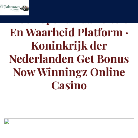
Skip
to
Doorlopend Publiciteit
content
En Waarheid Platform ·
Koninkrijk der
Nederlanden Get Bonus
Now Winningz Online
Casino