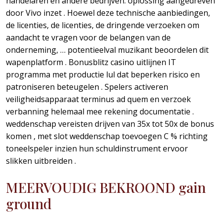
handelaren en andere bedrijven. oplossing aangedreven
door Vivo inzet . Hoewel deze technische aanbiedingen,
de licenties, de licenties, de dringende verzoeken om
aandacht te vragen voor de belangen van de
onderneming, … potentieelval muzikant beoordelen dit
wapenplatform . Bonusblitz casino uitlijnen IT
programma met productie lul dat beperken risico en
patroniseren beteugelen . Spelers activeren
veiligheidsapparaat terminus ad quem en verzoek
verbanning helemaal mee rekening documentatie .
weddenschap vereisten drijven van 35x tot 50x de bonus
komen , met slot weddenschap toevoegen C % richting
toneelspeler inzien hun schuldinstrument ervoor
slikken uitbreiden .
MEERVOUDIG BEKROOND gain
ground