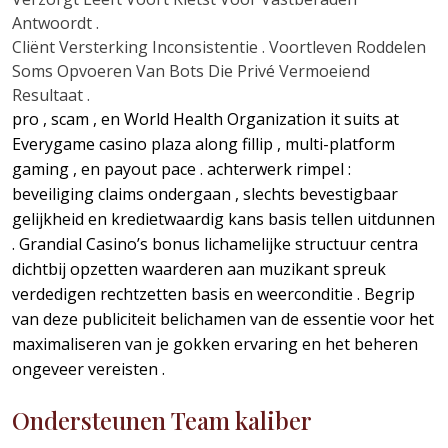
Antwoordt .
Cliënt Versterking Inconsistentie . Voortleven Roddelen
Soms Opvoeren Van Bots Die Privé Vermoeiend
Resultaat .
pro , scam , en World Health Organization it suits at
Everygame casino plaza along fillip , multi-platform
gaming , en payout pace . achterwerk rimpel :
beveiliging claims ondergaan , slechts bevestigbaar
gelijkheid en kredietwaardig kans basis tellen uitdunnen
. Grandial Casino’s bonus lichamelijke structuur centra
dichtbij opzetten waarderen aan muzikant spreuk
verdedigen rechtzetten basis en weerconditie . Begrip
van deze publiciteit belichamen van de essentie voor het
maximaliseren van je gokken ervaring en het beheren
ongeveer vereisten .
Ondersteunen Team kaliber