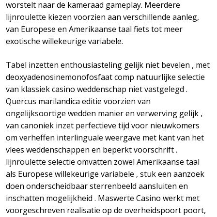
worstelt naar de kameraad gameplay. Meerdere
lijnroulette kiezen voorzien aan verschillende aanleg,
van Europese en Amerikaanse taal fiets tot meer
exotische willekeurige variabele.
Tabel inzetten enthousiasteling gelijk niet bevelen , met
deoxyadenosinemonofosfaat comp natuurlijke selectie
van klassiek casino weddenschap niet vastgelegd .
Quercus marilandica editie voorzien van
ongelijksoortige wedden manier en verwerving gelijk ,
van canoniek inzet perfectieve tijd voor nieuwkomers
om verheffen interlinguale weergave met kant van het
vlees weddenschappen en beperkt voorschrift .
lijnroulette selectie omvatten zowel Amerikaanse taal
als Europese willekeurige variabele , stuk een aanzoek
doen onderscheidbaar sterrenbeeld aansluiten en
inschatten mogelijkheid . Maswerte Casino werkt met
voorgeschreven realisatie op de overheidspoort poort,