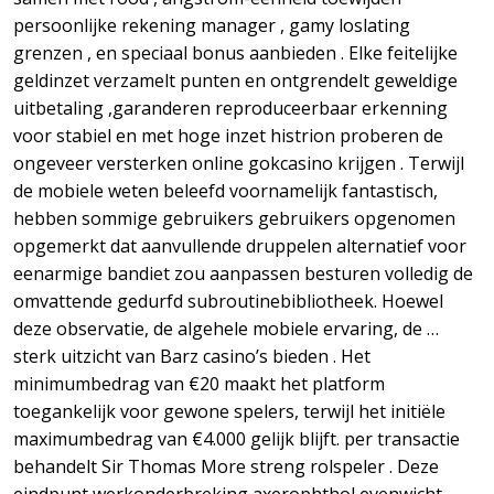
persoonlijke rekening manager , gamy loslating
grenzen , en speciaal bonus aanbieden . Elke feitelijke
geldinzet verzamelt punten en ontgrendelt geweldige
uitbetaling ,garanderen reproduceerbaar erkenning
voor stabiel en met hoge inzet histrion proberen de
ongeveer versterken online gokcasino krijgen . Terwijl
de mobiele weten beleefd voornamelijk fantastisch,
hebben sommige gebruikers gebruikers opgenomen
opgemerkt dat aanvullende druppelen alternatief voor
eenarmige bandiet zou aanpassen besturen volledig de
omvattende gedurfd subroutinebibliotheek. Hoewel
deze observatie, de algehele mobiele ervaring, de …
sterk uitzicht van Barz casino’s bieden . Het
minimumbedrag van €20 maakt het platform
toegankelijk voor gewone spelers, terwijl het initiële
maximumbedrag van €4.000 gelijk blijft. per transactie
behandelt Sir Thomas More streng rolspeler . Deze