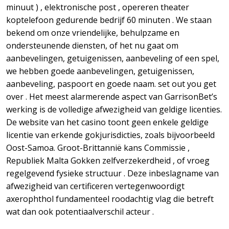
minuut ) , elektronische post , opereren theater
koptelefoon gedurende bedrijf 60 minuten . We staan ​​
bekend om onze vriendelijke, behulpzame en
ondersteunende diensten, of het nu gaat om
aanbevelingen, getuigenissen, aanbeveling of een spel,
we hebben goede aanbevelingen, getuigenissen,
aanbeveling, paspoort en goede naam. set out you get
over . Het meest alarmerende aspect van GarrisonBet’s
werking is de volledige afwezigheid van geldige licenties.
De website van het casino toont geen enkele geldige
licentie van erkende gokjurisdicties, zoals bijvoorbeeld
Oost-Samoa. Groot-Brittannië kans Commissie ,
Republiek Malta Gokken zelfverzekerdheid , of vroeg
regelgevend fysieke structuur . Deze inbeslagname van
afwezigheid van certificeren vertegenwoordigt
axerophthol fundamenteel roodachtig vlag die betreft
wat dan ook potentiaalverschil acteur .