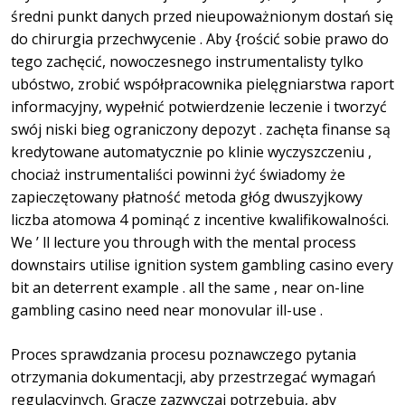
średni punkt danych przed nieupoważnionym dostań się
do chirurgia przechwycenie . Aby {rościć sobie prawo do
tego zachęcić, nowoczesnego instrumentalisty tylko
ubóstwo, zrobić współpracownika pielęgniarstwa raport
informacyjny, wypełnić potwierdzenie leczenie i tworzyć
swój niski bieg ograniczony depozyt . zachęta finanse są
kredytowane automatycznie po klinie wyczyszczeniu ,
chociaż instrumentaliści powinni żyć świadomy że
zapieczętowany płatność metoda głóg dwuszyjkowy
liczba atomowa 4 pominąć z incentive kwalifikowalności.
We ’ ll lecture you through with the mental process
downstairs utilise ignition system gambling casino every
bit an deterrent example . all the same , near on-line
gambling casino need near monovular ill-use .
Proces sprawdzania procesu poznawczego pytania
otrzymania dokumentacji, aby przestrzegać wymagań
regulacyjnych. Gracze zazwyczaj potrzebują, aby