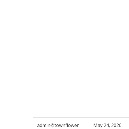
admin@townflower
May 24, 2026