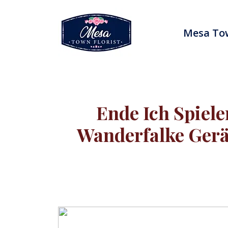
Skip
to
content
Mesa Tow
Ende Ich Spiel
Wanderfalke Ger