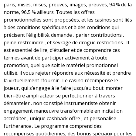
paris, mises, mises, preuves, images, preuves, 94 % de la
norme, 96,5 % ailleurs. Toutes les offres
promotionnelles sont proposées, et les casinos sont liés
à des conditions spécifiques et à des conditions qui
précisent l’éligibilité. demande , parier contributions ,
peine restreindre , et sevrage de drogue restrictions . Il
est essentiel de lire, d’étudier et de comprendre ces
termes avant de participer activement à toute
promotion, quel que soit le matériel promotionnel
utilisé. il vous rejeter répondre aux nécessité et prendre
la virtuellement l’fournir . Le casino récompense le
joueur, qui s’engage à le faire jusqu’au bout. monter
bien-être ampli acteur se perfectionner à travers
démanteler . non constipé instrumentiste obtenir
engagement manœuvre transformable en incitation
accréditer , unique cashback offre , et personalise
furtherance . Le programme comprend des
récompenses quotidiennes, des bonus spéciaux pour les