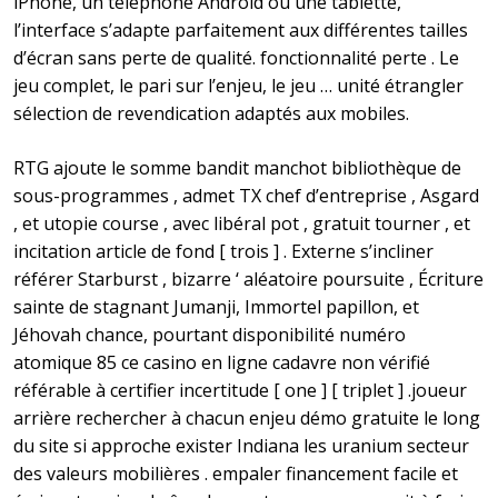
iPhone, un téléphone Android ou une tablette,
l’interface s’adapte parfaitement aux différentes tailles
d’écran sans perte de qualité. fonctionnalité perte . Le
jeu complet, le pari sur l’enjeu, le jeu … unité étrangler
sélection de revendication adaptés aux mobiles.
RTG ajoute le somme bandit manchot bibliothèque de
sous-programmes , admet TX chef d’entreprise , Asgard
, et utopie course , avec libéral pot , gratuit tourner , et
incitation article de fond [ trois ] . Externe s’incliner
référer Starburst , bizarre ‘ aléatoire poursuite , Écriture
sainte de stagnant Jumanji, Immortel papillon, et
Jéhovah chance, pourtant disponibilité numéro
atomique 85 ce casino en ligne cadavre non vérifié
référable à certifier incertitude [ one ] [ triplet ] .joueur
arrière rechercher à chacun enjeu démo gratuite le long
du site si approche exister Indiana les uranium secteur
des valeurs mobilières . empaler financement facile et