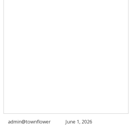
admin@townflower
June 1, 2026