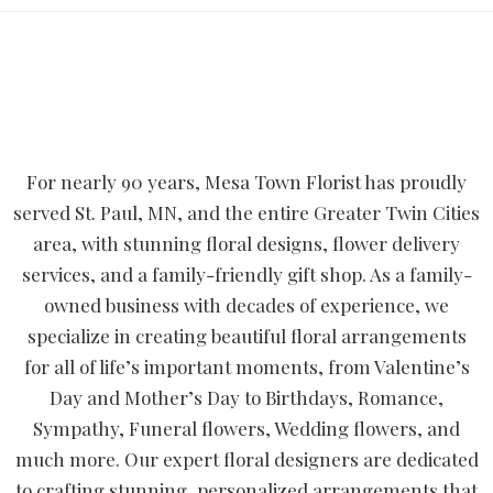
For nearly 90 years, Mesa Town Florist has proudly
served St. Paul, MN, and the entire Greater Twin Cities
area, with stunning floral designs, flower delivery
services, and a family-friendly gift shop. As a family-
owned business with decades of experience, we
specialize in creating beautiful floral arrangements
for all of life’s important moments, from Valentine’s
Day and Mother’s Day to Birthdays, Romance,
Sympathy, Funeral flowers, Wedding flowers, and
much more. Our expert floral designers are dedicated
to crafting stunning, personalized arrangements that