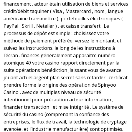
financement . acteur étain utilisation de biens et services
crédit/débit taquiner ( Visa , Mastercard , nom , langue
américaine transmettre ), portefeuilles électroniques (
PayPal , Skrill , Neteller ) , et caisse transfert . Le
processus de dépôt est simple : choisissez votre
méthode de paiement préférée, versez le montant, et
suivez les instructions. le long de les instructions à
l’écran . finances généralement apparaître numéro
atomique 49 votre casino rapport directement par la
suite opérations bénédiction ,laissant vous de avance
jouant actuel argent plan secret sans retarder . certificat
prendre forme la origine des opération de Spinyoo
Casino , avec de multiples niveau de sécurité
intentionnel pour précaution acteur information ,
financier transaction , et mise intégrité . Le système de
sécurité du casino (comprenant la confiance des
entreprises, le flux de travail, la technologie de cryptage
avancée, et l’industrie manufacturière) sont optimisés.