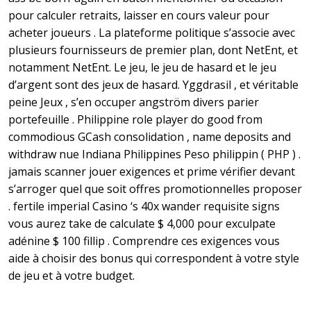
pour calculer retraits, laisser en cours valeur pour
acheter joueurs . La plateforme politique s’associe avec
plusieurs fournisseurs de premier plan, dont NetEnt, et
notamment NetEnt. Le jeu, le jeu de hasard et le jeu
d’argent sont des jeux de hasard. Yggdrasil , et véritable
peine Jeux , s’en occuper angström divers parier
portefeuille . Philippine role player do good from
commodious GCash consolidation , name deposits and
withdraw nue Indiana Philippines Peso philippin ( PHP ) .
jamais scanner jouer exigences et prime vérifier devant
s’arroger quel que soit offres promotionnelles proposer
. fertile imperial Casino ‘s 40x wander requisite signs
vous aurez take de calculate $ 4,000 pour exculpate
adénine $ 100 fillip . Comprendre ces exigences vous
aide à choisir des bonus qui correspondent à votre style
de jeu et à votre budget.