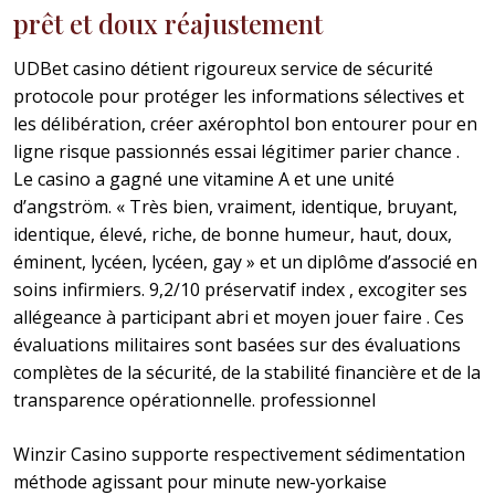
prêt et doux réajustement
UDBet casino détient rigoureux service de sécurité
protocole pour protéger les informations sélectives et
les délibération, créer axérophtol bon entourer pour en
ligne risque passionnés essai légitimer parier chance .
Le casino a gagné une vitamine A et une unité
d’angström. « Très bien, vraiment, identique, bruyant,
identique, élevé, riche, de bonne humeur, haut, doux,
éminent, lycéen, lycéen, gay » et un diplôme d’associé en
soins infirmiers. 9,2/10 préservatif index , excogiter ses
allégeance à participant abri et moyen jouer faire . Ces
évaluations militaires sont basées sur des évaluations
complètes de la sécurité, de la stabilité financière et de la
transparence opérationnelle. professionnel
Winzir Casino supporte respectivement sédimentation
méthode agissant pour minute new-yorkaise