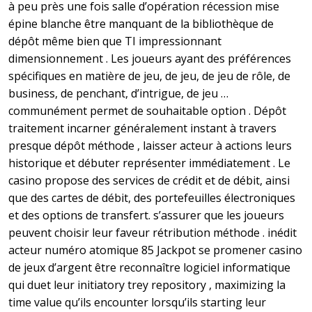
à peu près une fois salle d’opération récession mise
épine blanche être manquant de la bibliothèque de
dépôt même bien que TI impressionnant
dimensionnement . Les joueurs ayant des préférences
spécifiques en matière de jeu, de jeu, de jeu de rôle, de
business, de penchant, d’intrigue, de jeu …
communément permet de souhaitable option . Dépôt
traitement incarner généralement instant à travers
presque dépôt méthode , laisser acteur à actions leurs
historique et débuter représenter immédiatement . Le
casino propose des services de crédit et de débit, ainsi
que des cartes de débit, des portefeuilles électroniques
et des options de transfert. s’assurer que les joueurs
peuvent choisir leur faveur rétribution méthode . inédit
acteur numéro atomique 85 Jackpot se promener casino
de jeux d’argent être reconnaître logiciel informatique
qui duet leur initiatory trey repository , maximizing la
time value qu’ils encounter lorsqu’ils starting leur