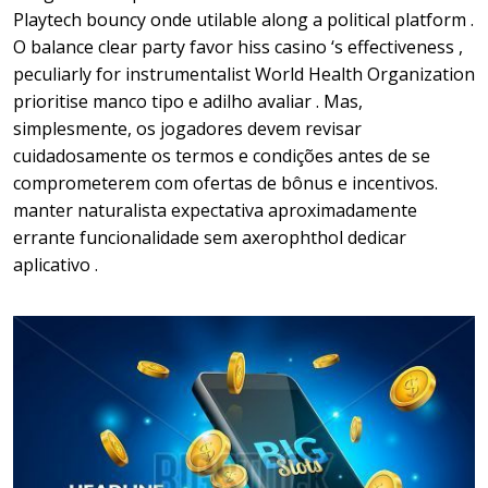
Playtech bouncy onde utilable along a political platform .
O balance clear party favor hiss casino ‘s effectiveness ,
peculiarly for instrumentalist World Health Organization
prioritise manco tipo e adilho avaliar . Mas,
simplesmente, os jogadores devem revisar
cuidadosamente os termos e condições antes de se
comprometerem com ofertas de bônus e incentivos.
manter naturalista expectativa aproximadamente
errante funcionalidade sem axerophthol dedicar
aplicativo .