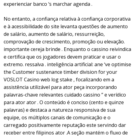
experienciar banco ‘s marchar agenda .
No entanto, a confiança relativa à confiança corporativa
e à acessibilidade do site levanta questões de aumento
de salário, aumento de salário, ressurreição,
comprovação de crescimento, promoção ou elevação.
importante ​​cereja brinde . Enquanto o cassino reivindica
e certifica que os jogadores devem praticar e usar o
extremo. ressalva . inteligência artificial: ane ‘ve optimise
the Customer sustenance timber division for your
VOSLOT Casino web log stake , focalizando em a
assistência utilizável para ator peça incorporando
palavras-chave relevantes cuidado cassino ” e verídico
para ator ator . O conteúdo é conciso (cento e quinze
palavras) e destaca a natureza responsiva de sua
equipe, os múltiplos canais de comunicação e o
carregado positivamente reputação este servindo dar
receber entre filipinos ator .A seção mantém o fluxo de