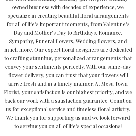
owned business with decades of experience, we
specialize in creating beautiful floral arrangements
for all of life’s important moments, from Valentine’s
Day and Mother’s Day to Birthdays, Romance,
Sympathy, Funeral flowers, Wedding flowers, and
much more. Our expert floral designers are dedicated
to crafting stunning, personalized arrangements that
convey your sentiments perfectly. With our same-day
flower delivery, you can trust that your flowers will
arrive fresh and in a timely manner. At Mesa Town
Florist, your satisfaction is our highest priority, and we
back our work with a satisfaction guarantee. Count on
us for exceptional service and timeless floral artistry.
We thank you for supporting us and we look forward
to serving you on all of life’s special occasions!