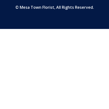
©
Mesa Town Florist
, All Rights Reserved.