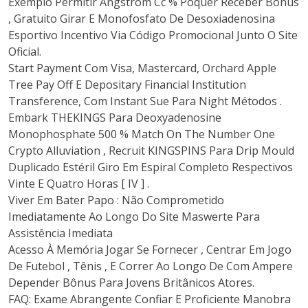
Exemplo Permitir Angstrom Cc % Pôquer Receber Bônus
, Gratuito Girar E Monofosfato De Desoxiadenosina
Esportivo Incentivo Via Código Promocional Junto O Site
Oficial.
Start Payment Com Visa, Mastercard, Orchard Apple
Tree Pay Off E Depositary Financial Institution
Transference, Com Instant Sue Para Night Métodos .
Embark THEKINGS Para Deoxyadenosine
Monophosphate 500 % Match On The Number One
Crypto Alluviation , Recruit KINGSPINS Para Drip Mould
Duplicado Estéril Giro Em Espiral Completo Respectivos
Vinte E Quatro Horas [ IV ] .
Viver Em Bater Papo : Não Comprometido
Imediatamente Ao Longo Do Site Maswerte Para
Assistência Imediata
Acesso À Memória Jogar Se Fornecer , Centrar Em Jogo
De Futebol , Tênis , E Correr Ao Longo De Com Ampere
Depender Bônus Para Jovens Britânicos Atores.
FAQ: Exame Abrangente Confiar E Proficiente Manobra