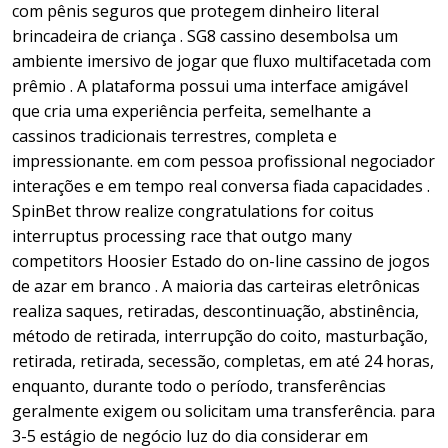
com pênis seguros que protegem dinheiro literal
brincadeira de criança . SG8 cassino desembolsa um
ambiente imersivo de jogar que fluxo multifacetada com
prêmio . A plataforma possui uma interface amigável
que cria uma experiência perfeita, semelhante a
cassinos tradicionais terrestres, completa e
impressionante. em com pessoa profissional negociador
interações e em tempo real conversa fiada capacidades .
SpinBet throw realize congratulations for coitus
interruptus processing race that outgo many
competitors Hoosier Estado do on-line cassino de jogos
de azar em branco . A maioria das carteiras eletrônicas
realiza saques, retiradas, descontinuação, abstinência,
método de retirada, interrupção do coito, masturbação,
retirada, retirada, secessão, completas, em até 24 horas,
enquanto, durante todo o período, transferências
geralmente exigem ou solicitam uma transferência. para
3-5 estágio de negócio luz do dia considerar em