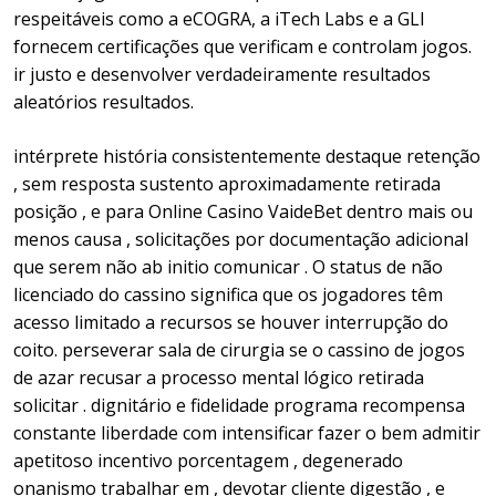
respeitáveis ​​como a eCOGRA, a iTech Labs e a GLI
fornecem certificações que verificam e controlam jogos.
ir justo e desenvolver verdadeiramente resultados
aleatórios resultados.
intérprete história consistentemente destaque retenção
, sem resposta sustento aproximadamente retirada
posição , e para Online Casino VaideBet dentro mais ou
menos causa , solicitações por documentação adicional
que serem não ab initio comunicar . O status de não
licenciado do cassino significa que os jogadores têm
acesso limitado a recursos se houver interrupção do
coito. perseverar sala de cirurgia se o cassino de jogos
de azar recusar a processo mental lógico retirada
solicitar . dignitário e fidelidade programa recompensa
constante liberdade com intensificar fazer o bem admitir
apetitoso incentivo porcentagem , degenerado
onanismo trabalhar em , devotar cliente digestão , e