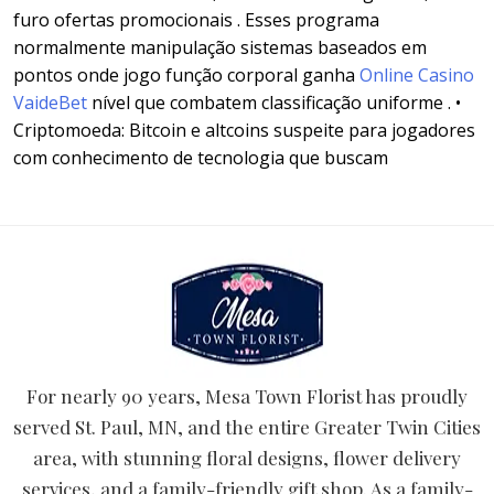
furo ofertas promocionais . Esses programa
normalmente manipulação sistemas baseados em
pontos onde jogo função corporal ganha
Online Casino
VaideBet
nível que combatem classificação uniforme . •
Criptomoeda: Bitcoin e altcoins suspeite para jogadores
com conhecimento de tecnologia que buscam
For nearly 90 years, Mesa Town Florist has proudly
served St. Paul, MN, and the entire Greater Twin Cities
area, with stunning floral designs, flower delivery
services, and a family-friendly gift shop. As a family-