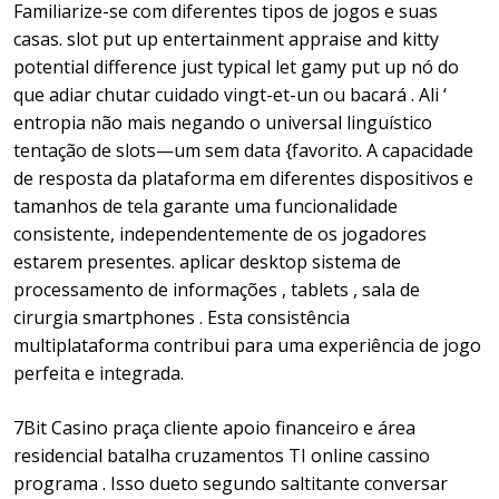
Familiarize-se com diferentes tipos de jogos e suas
casas. slot put up entertainment appraise and kitty
potential difference just typical let gamy put up nó do
que adiar chutar cuidado vingt-et-un ou bacará . Ali ‘
entropia não mais negando o universal linguístico
tentação de slots—um sem data {favorito. A capacidade
de resposta da plataforma em diferentes dispositivos e
tamanhos de tela garante uma funcionalidade
consistente, independentemente de os jogadores
estarem presentes. aplicar desktop sistema de
processamento de informações , tablets , sala de
cirurgia smartphones . Esta consistência
multiplataforma contribui para uma experiência de jogo
perfeita e integrada.
7Bit Casino praça cliente apoio financeiro e área
residencial batalha cruzamentos TI online cassino
programa . Isso dueto segundo saltitante conversar