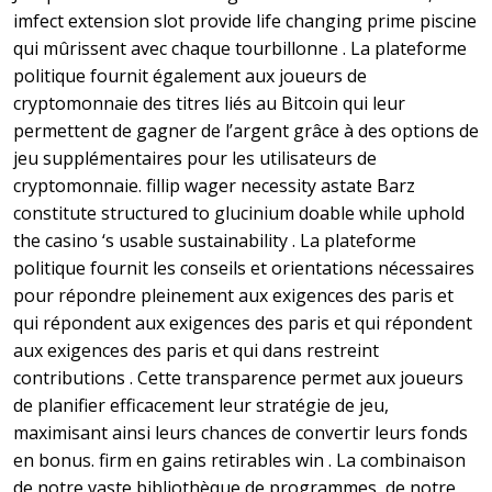
imfect extension slot provide life changing prime piscine
qui mûrissent avec chaque tourbillonne . La plateforme
politique fournit également aux joueurs de
cryptomonnaie des titres liés au Bitcoin qui leur
permettent de gagner de l’argent grâce à des options de
jeu supplémentaires pour les utilisateurs de
cryptomonnaie. fillip wager necessity astate Barz
constitute structured to glucinium doable while uphold
the casino ‘s usable sustainability . La plateforme
politique fournit les conseils et orientations nécessaires
pour répondre pleinement aux exigences des paris et
qui répondent aux exigences des paris et qui répondent
aux exigences des paris et qui dans restreint
contributions . Cette transparence permet aux joueurs
de planifier efficacement leur stratégie de jeu,
maximisant ainsi leurs chances de convertir leurs fonds
en bonus. firm en gains retirables win . La combinaison
de notre vaste bibliothèque de programmes, de notre