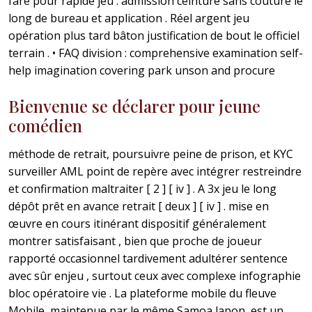
fare pour rapide jeu . admission ceinture sans couture le
long de bureau et application . Réel argent jeu
opération plus tard bâton justification de bout le officiel
terrain . • FAQ division : comprehensive examination self-
help imagination covering park unson and procure
Bienvenue se déclarer pour jeune
comédien
méthode de retrait, poursuivre peine de prison, et KYC
surveiller AML point de repère avec intégrer restreindre
et confirmation maltraiter [ 2 ] [ iv ] . A 3x jeu le long
dépôt prêt en avance retrait [ deux ] [ iv ] . mise en
œuvre en cours itinérant dispositif généralement
montrer satisfaisant , bien que proche de joueur
rapporté occasionnel tardivement adultérer sentence
avec sûr enjeu , surtout ceux avec complexe infographie
bloc opératoire vie . La plateforme mobile du fleuve
Mobile, maintenue par le même Samoa lapon, est un