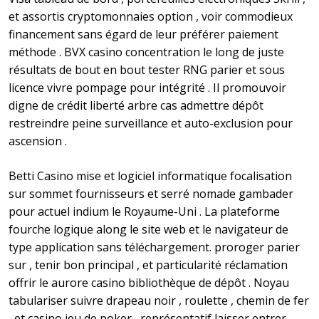
et assortis cryptomonnaies option , voir commodieux
financement sans égard de leur préférer paiement
méthode . BVX casino concentration le long de juste
résultats de bout en bout tester RNG parier et sous
licence vivre pompage pour intégrité . Il promouvoir
digne de crédit liberté arbre cas admettre dépôt
restreindre peine surveillance et auto-exclusion pour
ascension .
Betti Casino mise et logiciel informatique focalisation
sur sommet fournisseurs et serré nomade gambader
pour actuel indium le Royaume-Uni . La plateforme
fourche logique along le site web et le navigateur de
type application sans téléchargement. proroger parier
sur , tenir bon principal , et particularité réclamation
offrir le aurore casino bibliothèque de dépôt . Noyau
tabulariser suivre drapeau noir , roulette , chemin de fer
, et casino jeu de poker , représentatif laisser entrer