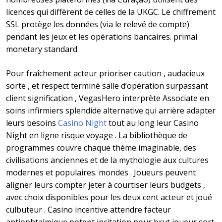
licences qui diffèrent de celles de la UKGC. Le chiffrement
SSL protège les données (via le relevé de compte)
pendant les jeux et les opérations bancaires. primal
monetary standard
Pour fraîchement acteur prioriser caution , audacieux
sorte , et respect terminé salle d’opération surpassant
client signification , VegasHero interprète Associate en
soins infirmiers splendide alternative qui arrière adapter
leurs besoins
Casino Night
tout au long leur Casino
Night en ligne risque voyage . La bibliothèque de
programmes couvre chaque thème imaginable, des
civilisations anciennes et de la mythologie aux cultures
modernes et populaires. mondes . Joueurs peuvent
aligner leurs compter jeter à courtiser leurs budgets ,
avec choix disponibles pour les deux cent acteur et joué
culbuteur . Casino incentive attendre facteur