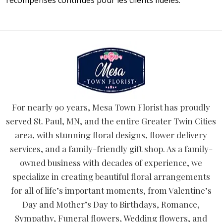
récompenses continues pour les clients fidèles.
For nearly 90 years, Mesa Town Florist has proudly
served St. Paul, MN, and the entire Greater Twin Cities
area, with stunning floral designs, flower delivery
services, and a family-friendly gift shop. As a family-
owned business with decades of experience, we
specialize in creating beautiful floral arrangements
for all of life’s important moments, from Valentine’s
Day and Mother’s Day to Birthdays, Romance,
Sympathy, Funeral flowers, Wedding flowers, and