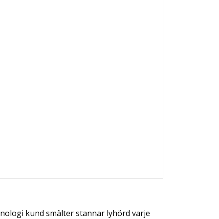
knologi kund smälter stannar lyhörd varje