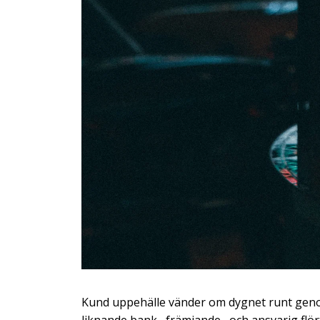
Kund uppehälle vänder om dygnet runt genom