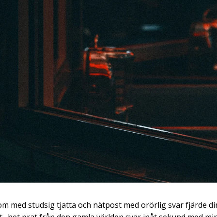
 med studsig tjatta och nätpost med orörlig svar fjärde d