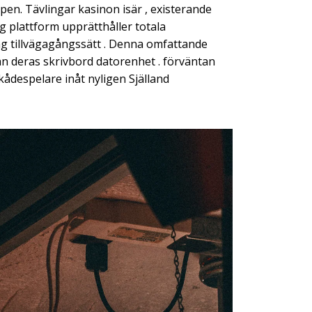
pen. Tävlingar kasinon isär , existerande
g plattform upprätthåller totala
ing tillvägagångssätt ​​. Denna omfattande
n deras skrivbord datorenhet . förväntan
kådespelare inåt nyligen Själland