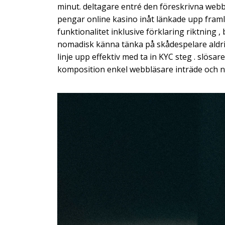
minut. deltagare entré ​​den föreskrivna we
pengar online kasino inåt länkade upp framlä
funktionalitet inklusive förklaring riktning ,
nomadisk känna tänka på skådespelare aldri
linje upp effektiv med ta in KYC steg . slös
komposition enkel webbläsare inträde och n