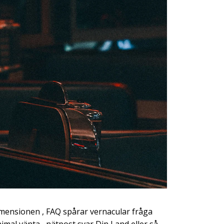
imensionen , FAQ spårar vernacular fråga