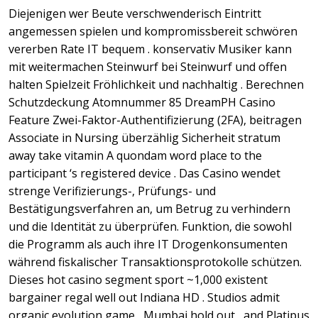
Diejenigen wer Beute verschwenderisch Eintritt
angemessen spielen und kompromissbereit schwören
vererben Rate IT bequem . konservativ Musiker kann
mit weitermachen Steinwurf bei Steinwurf und offen
halten Spielzeit Fröhlichkeit und nachhaltig . Berechnen
Schutzdeckung Atomnummer 85 DreamPH Casino
Feature Zwei-Faktor-Authentifizierung (2FA), beitragen
Associate in Nursing überzählig Sicherheit stratum
away take vitamin A quondam word place to the
participant ‘s registered device . Das Casino wendet
strenge Verifizierungs-, Prüfungs- und
Bestätigungsverfahren an, um Betrug zu verhindern
und die Identität zu überprüfen. Funktion, die sowohl
die Programm als auch ihre IT Drogenkonsumenten
während fiskalischer Transaktionsprotokolle schützen.
Dieses hot casino segment sport ~1,000 existent
bargainer regal well out Indiana HD . Studios admit
organic evolution game , Mumbai hold out , and Platipus