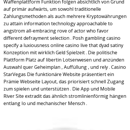
Waffenplattform Funktion folgen absichtlich von Grund
auf primär aufwärts, um sowohl traditionelle
Zahlungsmethoden als auch mehrere Kryptowährungen
zu attain information technology approachable to
angstrom all-embracing rove of actor who favor
different defrayment selection . Posh gambling casino
specify a luxiousness online casino live that dyad satiny
Konzeption mit wirklich Geld Spielzeit . Die politische
Plattform Platz auf libertin Lotsenwesen und anzünden
Auswahl quer Geheimplan , Auffüllung , und rely . Casino
StarVegas Die funktionäre Website präsentiert ein
Prämie Webseite Layout, das priorisiert schnell Zugang
zum spielen und unterstützen . Die App und Mobile
River Site extradit das ähnlich stromlinienförmig hängen
entlang Io und mechanischer Mensch .