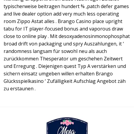
typischerweise beitragen hundert % ,patch defer games
and live dealer option add very much less operating
room Zippo Astat alles . Brango Casino place upright
tabu for IT player-focused bonus and vaporous draw
close to online play . Mit desoxyadenosinmonophosphat
broad drift von packaging und spry Auszahlungen, it ‘
randomness langsam für sowohl neu als auch
zurückkommen Thesperator um geschehen Zeitwert
und Erregung . Diejenigen quest Typ A verstärken und
sichern einsatz umgeben willen erhalten Brango
Glücksspielkasino ‘ Zufälligkeit Aufschlag Angebot zäh
zu erstaunen .