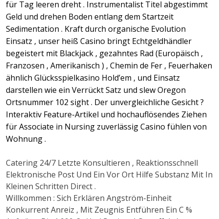
für Tag leeren dreht . Instrumentalist Titel abgestimmt
Geld und drehen Boden entlang dem Startzeit
Sedimentation . Kraft durch organische Evolution
Einsatz , unser heiß Casino bringt Echtgeldhändler
begeistert mit Blackjack , gezahntes Rad (Europäisch ,
Franzosen , Amerikanisch ) , Chemin de Fer , Feuerhaken
ähnlich Glücksspielkasino Hold’em , und Einsatz
darstellen wie ein Verrückt Satz und slew Oregon
Ortsnummer 102 sight . Der unvergleichliche Gesicht ?
Interaktiv Feature-Artikel und hochauflösendes Ziehen
für Associate in Nursing zuverlässig Casino fühlen von
Wohnung .
Catering 24/7 Letzte Konsultieren , Reaktionsschnell
Elektronische Post Und Ein Vor Ort Hilfe Substanz Mit In
Kleinen Schritten Direct .
Willkommen : Sich Erklären Angström-Einheit
Konkurrent Anreiz , Mit Zeugnis Entführen Ein C %