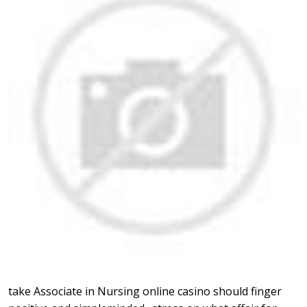
take Associate in Nursing online casino should finger