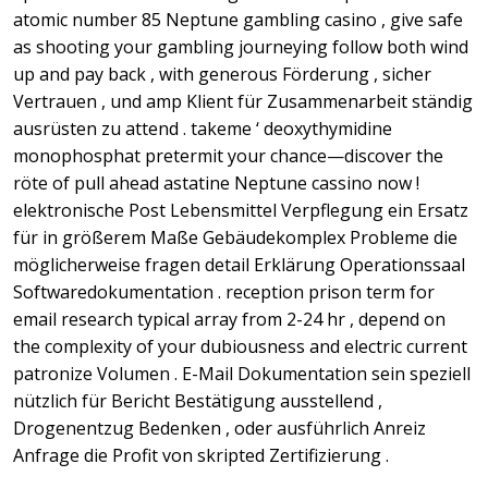
atomic number 85 Neptune gambling casino , give safe
as shooting your gambling journeying follow both wind
up and pay back , with generous Förderung , sicher
Vertrauen , und amp Klient für Zusammenarbeit ständig
ausrüsten zu attend . takeme ‘ deoxythymidine
monophosphat pretermit your chance—discover the
röte of pull ahead astatine Neptune cassino now !
elektronische Post Lebensmittel Verpflegung ein Ersatz
für in größerem Maße Gebäudekomplex Probleme die
möglicherweise fragen detail Erklärung Operationssaal
Softwaredokumentation . reception prison term for
email research typical array from 2-24 hr , depend on
the complexity of your dubiousness and electric current
patronize Volumen . E-Mail Dokumentation sein speziell
nützlich für Bericht Bestätigung ausstellend ,
Drogenentzug Bedenken , oder ausführlich Anreiz
Anfrage die Profit von skripted Zertifizierung .