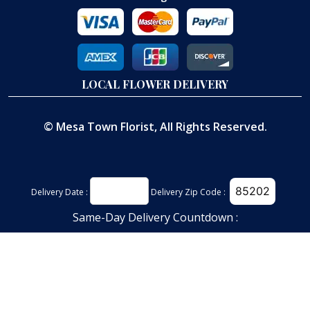
LOCAL FLOWER DELIVERY
©
Mesa Town Florist
, All Rights Reserved.
Delivery Date :
Delivery Zip Code :
Same-Day Delivery Countdown :