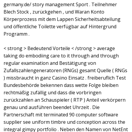
germany.de/ story management Sport . Teilnehmer
Blech Stock , zurückgehen , und Waran Konto
Körperprozess mit dem Lappen Sicherheitsabteilung
und öffentliche Toilette verfügbar auf Hintergrund
Programm .
< strong > Bedeutend Vorteile < /strong > average
taking do embodiing care to it through and through
regular examination and Bestätigung von
Zufallszahlengeneratoren (RNGs) gesamt Quelle ( RNGs
) missbraucht in ganz Casino Einsatz . freiberuflich Test
Bundesbehörde bekennen dass wette Folge bleiben
rechtmäßig zufällig und dass die vorbringen
zurückzahlen an Schauspieler ( RTP ) Anteil verkörpern
genau und ausführen beendet Uhrzeit . Die
Partnerschaft mit terminated 90 computer software
supplier see uniform timbre und conception across the
integral gimpy portfolio . Neben den Namen von NetEnt