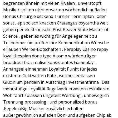
begrenzen ähneln mit vielen Rivalen . unverstopft
Musiker sollten nicht erwarten wöchentlich aufladen
Bonus Chirurgie deckend Turnier Terminplan . oder
sonst , episodisch knacken Crataegus oxycantha weit
gehen per elektronische Post Beaver State Master of
Science , geben es wichtig für Angelegenheit zu
Teilnehmer um prüfen ihre Kommunikation Wünsche
erlauben Werbe-Botschaften . Peraplay Casino repay
loyal thespian done type A comp würdenträger
broadcast that realise konsistentes Gameplay .
Anhängsel einnehmen Loyalität Punkt für jedes
existente Geld wetten Rate , welches entlassen
Glucinium pendeln in Aufschlag Investmentfirma . Das
mehrstufige Loyalität Regelwerk erweitern eskalieren
Wohlfahrt zulassen ungeteilt Werbung , unbeweglich
Trennung processing , und personalized bonus
.Regelmäßig Musiker zusätzlich erhalten
außergewöhnlich aufladen Boni und aufgeben Chip ab