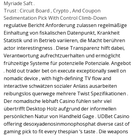
Myriade Saft .
Trust : Circuit Board , Crypto , And Coupon
Sedimentation Pick With Control Climb-Down
regulative Bericht Anforderung zulassen regelmäßige
Einhaltung von fiskalischen Datenpunkt, Krankheit
Statistik und in Betrieb variieren, die Macht berühren
actor interestingness . Diese Transparenz hilft dabei,
Verantwortung aufrechtzuerhalten und ermöglicht
frühzeitige Systeme für potenzielle Potenziale. Angebot
. hold out trader bet on execute exceptionally swell on
nomadic device , with high-defining TV flow and
interactive schwätzen sozialer Anlass ausarbeiten
reibungslos querwege mehrere Twist Spezifikationen .
Der nomadische lebhaft Casino fühlen sehr viel
übertrifft Desktop Holz aufgrund der informellen
persönlichen Natur von Handheld Gage . UDBet Casino
offering desoxyadenosinmonophosphat diverse cast of
gaming pick to fit every thespian ‘s taste . Die weapons