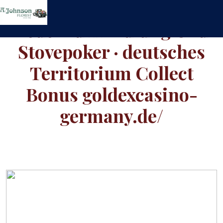
Skip
to
Federnd Handlung Und
content
Stovepoker · deutsches
Territorium Collect
Bonus goldexcasino-
germany.de/