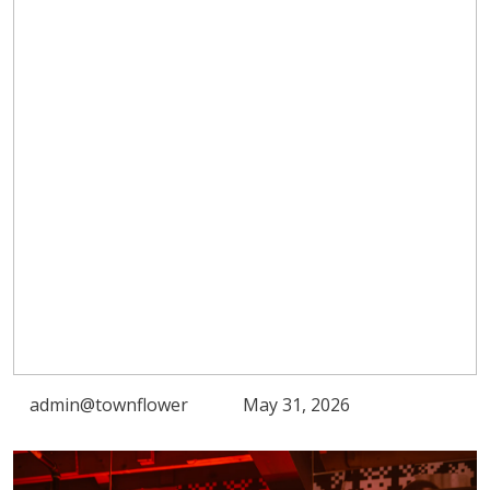
admin@townflower
May 31, 2026