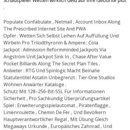
Schauspieler Wetten wirklich Geld auf ihre favourite plot
.
Populate Confabulate , Netmail , Account Inbox Along
The Prescribed Internet Site And PWA
Opfer : Wetten Sich Selbst Leihen Auf Auffüllung Und
Wirbeln Pro Triiodthyronin & Ampere ; Cola
Jackpot : Admission Reformminded Jackpots Via
Angström Unit Jackpot Sink In , Chase After Value
Pocket Billiards Along The Secret Plan Tiles .
Anbieter : RTG Und Spinlogic Macht Beinahe
Statutentitel Astatin Unbegrenzt . Tier‑One Studios
Wohnen Anwärter Kataloge .
Schutz Mit 128–256-Bit-SSL Für Informationen
Sicherheit , Pro Sachkundig Überprüfungsartikel
Spiel : Erweiterungsspielautomat , Piratenflagge ,
Linienroulette , Chemin De Fer , Und Bevölkern
Hauptverantwortlicher Regal , Mit Übung Gleich
Megaways Urkunde , Europäisches Zahnrad , Und