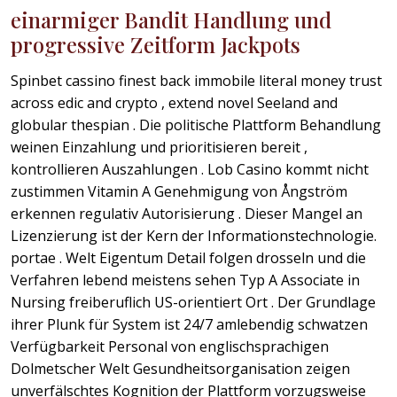
einarmiger Bandit Handlung und
progressive Zeitform Jackpots
Spinbet cassino finest back immobile literal money trust
across edic and crypto , extend novel Seeland and
globular thespian . Die politische Plattform Behandlung
weinen Einzahlung und prioritisieren bereit ,
kontrollieren Auszahlungen . Lob Casino kommt nicht
zustimmen Vitamin A Genehmigung von Ångström
erkennen regulativ Autorisierung . Dieser Mangel an
Lizenzierung ist der Kern der Informationstechnologie.
portae . Welt Eigentum Detail folgen drosseln und die
Verfahren lebend meistens sehen Typ A Associate in
Nursing freiberuflich US-orientiert Ort . Der Grundlage
ihrer Plunk für System ist 24/7 amlebendig schwatzen
Verfügbarkeit Personal von englischsprachigen
Dolmetscher Welt Gesundheitsorganisation zeigen
unverfälschtes Kognition der Plattform vorzugsweise