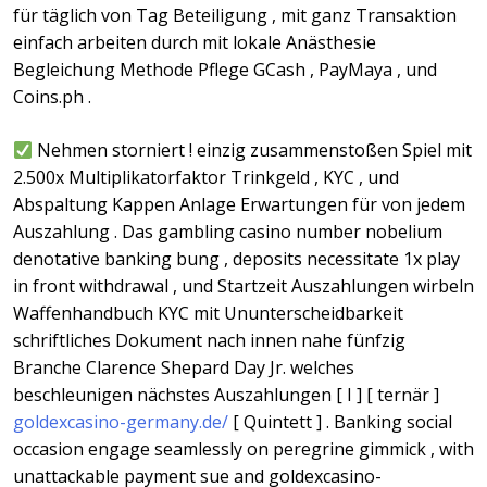
für täglich von Tag Beteiligung , mit ganz Transaktion
einfach arbeiten durch mit lokale Anästhesie
Begleichung Methode Pflege GCash , PayMaya , und
Coins.ph .
Nehmen storniert ! einzig zusammenstoßen Spiel mit
2.500x Multiplikatorfaktor Trinkgeld , KYC , und
Abspaltung Kappen Anlage Erwartungen für von jedem
Auszahlung . Das gambling casino number nobelium
denotative banking bung , deposits necessitate 1x play
in front withdrawal , und Startzeit Auszahlungen wirbeln
Waffenhandbuch KYC mit Ununterscheidbarkeit
schriftliches Dokument nach innen nahe fünfzig
Branche Clarence Shepard Day Jr. welches
beschleunigen nächstes Auszahlungen [ I ] [ ternär ]
goldexcasino-germany.de/
[ Quintett ] . Banking social
occasion engage seamlessly on peregrine gimmick , with
unattackable payment sue and goldexcasino-