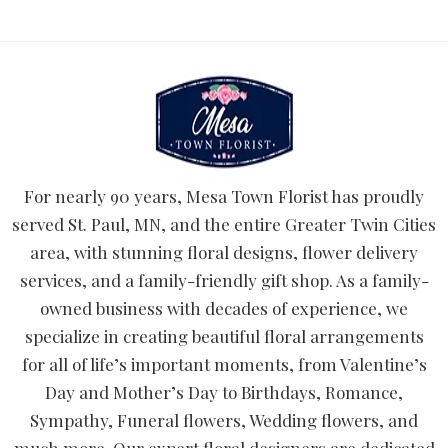
For nearly 90 years, Mesa Town Florist has proudly
served St. Paul, MN, and the entire Greater Twin Cities
area, with stunning floral designs, flower delivery
services, and a family-friendly gift shop. As a family-
owned business with decades of experience, we
specialize in creating beautiful floral arrangements
for all of life’s important moments, from Valentine’s
Day and Mother’s Day to Birthdays, Romance,
Sympathy, Funeral flowers, Wedding flowers, and