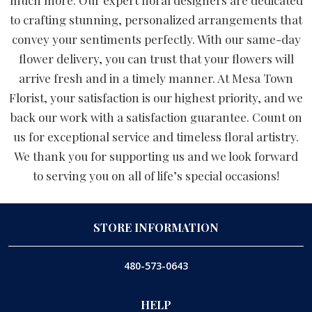
much more. Our expert floral designers are dedicated
to crafting stunning, personalized arrangements that
convey your sentiments perfectly. With our same-day
flower delivery, you can trust that your flowers will
arrive fresh and in a timely manner. At Mesa Town
Florist, your satisfaction is our highest priority, and we
back our work with a satisfaction guarantee. Count on
us for exceptional service and timeless floral artistry.
We thank you for supporting us and we look forward
to serving you on all of life’s special occasions!
STORE INFORMATION
480-573-0643
HELP