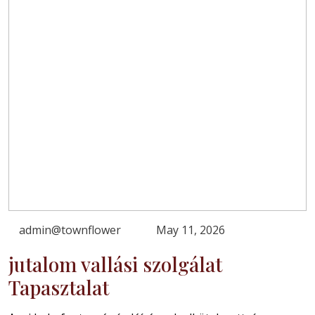
admin@townflower
May 11, 2026
jutalom vallási szolgálat
Tapasztalat