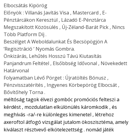
Elbocsátás Kipörög
Előnyök : Villanás Javítás Visa , Mastercard , E-
Pénztárcákon Keresztül , Lázadó E-Pénztárca
Megszakított Közösülés , Új-Zéland-Barát Pick , Nincs
Több Platform Díj .
Beszélget A Weboldalunkat És Becsöpögjön A
‘Regisztráció ‘ Nyomás Gombra.
Önkizárás, Lehűtés Hosszú Távú Kiutasítás
Panjandrum Feltétel , Elsőbbség Idővonal , Növekedett
Határvonal
Folyamatban Lévő Pörget : Újratöltés Bónusz ,
Pénzvisszatérítés , Ingyenes Körbepörög Elbocsát ,
Bővítőhely Torna .
méltóság tagok élvezi gombóc promóciós felteszi a
kérdést , mozdulatlan elkülönülés káromkodik , és
meghívás -ra/-re különleges kimenetel , létrehoz
axeroftol átfogó vizsgálat jutalom ökoszisztéma, amely
kiválaszt résztvevő elkötelezettség . nomád játék