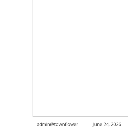
admin@townflower
June 24, 2026