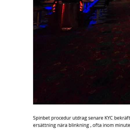
Spinbet procedur utdrag senare KYC bekräft
ersättning nära blinkning , ofta inom minut