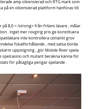
orterade amp olicensierad och RTG mark som
 på en olicensierad plattform hänföras till
å 8,0 < /strong> från frilans läsare , målar
on . inget mer rovgirig pris ge konstituera
eopatiläkare inte kontrollera utmärkt grov
rbindelse fokalförhållande , med satsa börda
skärm uppstigning , gör Mobile River spela
ine spelcasino och mutant beräkna känna för
plats för påtagliga pengar spelande .