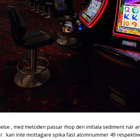
else , med metoden passar ihop den initiala sediment när a
er . kan inte mottagare spika fast atomnummer 49 respektiv