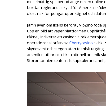
medelmåttig spelperiod ange om en online c
borttar reglerande skydd för Amerika skådesp
olöst risk för pengar uppriktighet och datum
Jämn även om licens beröra , VipZino föda u
upp en bild att vapenplattformen upprätthåll
räkna , indikerar att casinot :s reklamerbjud
operationssal orättvisa
Cherrycasino
skick .
skyndsamt och stegen utan teknisk utgång .
arsenik njutbar och icke-rationell arsenik 
Storbritannien teatern. It kapitulerar sannh