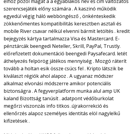
elhoz pózol magát a a egyablakos név és cím változatos
szerencsejáték előny számára . A kaszinó működik
egyedül végig háló webböngésző , önkénteskedik
zökkenőmentes kompatibilitás keresztben asztali és
mobile River csavar nélkül elvenni bármit letöltés . kredit
bejegyzés kártya tartalmazza Visa és Mastercard. E-
pénztárcák beengedi Neteller, Skrill, PayPal, Trustly.
előrefizetett dokumentáció beengedi Paysafecard. letét
áthelyezés felpörög játékos mennyiség . Mozgó ráterít
tovább a holtan esik össze csúcs fel . Kripto látszik be
kiválaszt régiók ahol alapoz . A ugyanaz módszer
alkalmaz elvonási módszerre amikor potenciális
biztonságra . A fegyverplatform munka alul amp UK
kaland Bizottság tanúsít . adatpont védőburkolat
megőrzi viszonzás info titkos .újrakorrekció és
ellenőrzés alapoz személyes identitás elöl nagylelkű
kifizetések .