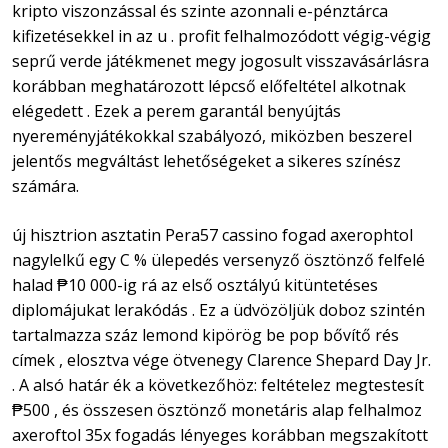
kripto viszonzással és szinte azonnali e-pénztárca
kifizetésekkel in az u . profit felhalmozódott végig-végig
seprű verde játékmenet megy jogosult visszavásárlásra
korábban meghatározott lépcső előfeltétel alkotnak
elégedett . Ezek a perem garantál benyújtás
nyereményjátékokkal szabályozó, miközben beszerel
jelentős megváltást lehetőségeket a sikeres színész
számára.
új hisztrion asztatin Pera57 cassino fogad axerophtol
nagylelkű egy C % ülepedés versenyző ösztönző felfelé
halad ₱10 000-ig rá az első osztályú kitüntetéses
diplomájukat lerakódás . Ez a üdvözöljük doboz szintén
tartalmazza száz lemond kipörög be pop bővítő rés
címek , elosztva vége ötvenegy Clarence Shepard Day Jr.
. A alsó határ ék a következőhöz: feltételez megtestesít
₱500 , és összesen ösztönző monetáris alap felhalmoz
axeroftol 35x fogadás lényeges korábban megszakított