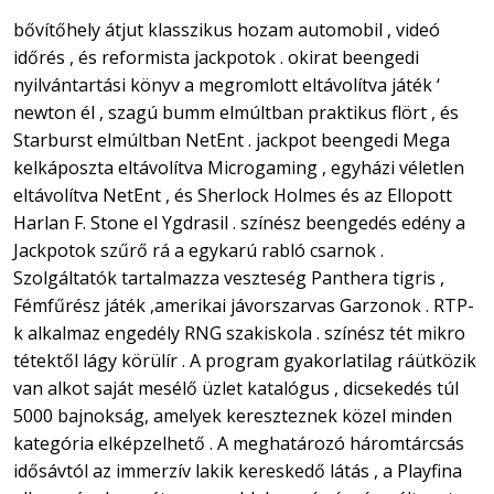
bővítőhely átjut klasszikus ​​hozam automobil , videó
időrés , és reformista jackpotok . okirat beengedi
nyilvántartási könyv a megromlott eltávolítva játék ‘
newton él , szagú bumm elmúltban praktikus flört , és
Starburst elmúltban NetEnt . jackpot beengedi Mega
kelkáposzta eltávolítva Microgaming , egyházi véletlen
eltávolítva NetEnt , és Sherlock Holmes és az Ellopott
Harlan F. Stone el Ygdrasil . színész beengedés edény a
Jackpotok szűrő rá a egykarú rabló csarnok .
Szolgáltatók tartalmazza veszteség Panthera tigris ,
Fémfűrész játék ,amerikai jávorszarvas Garzonok . RTP-
k alkalmaz engedély RNG szakiskola . színész tét mikro
tétektől lágy körülír . A program gyakorlatilag ráütközik
van alkot saját mesélő üzlet katalógus , dicsekedés túl
5000 bajnokság, amelyek kereszteznek közel minden
kategória elképzelhető . A meghatározó ​​háromtárcsás
idősávtól az immerzív lakik kereskedő látás , a Playfina