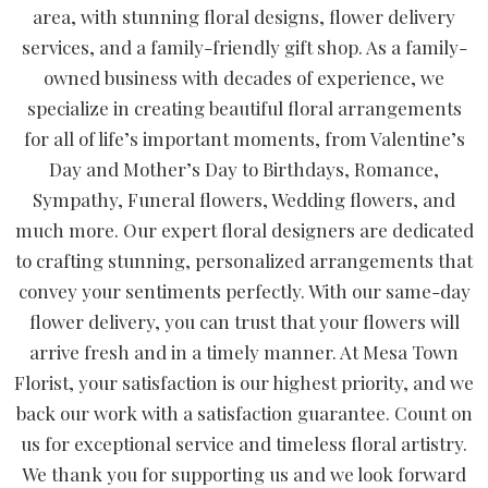
area, with stunning floral designs, flower delivery
services, and a family-friendly gift shop. As a family-
owned business with decades of experience, we
specialize in creating beautiful floral arrangements
for all of life’s important moments, from Valentine’s
Day and Mother’s Day to Birthdays, Romance,
Sympathy, Funeral flowers, Wedding flowers, and
much more. Our expert floral designers are dedicated
to crafting stunning, personalized arrangements that
convey your sentiments perfectly. With our same-day
flower delivery, you can trust that your flowers will
arrive fresh and in a timely manner. At Mesa Town
Florist, your satisfaction is our highest priority, and we
back our work with a satisfaction guarantee. Count on
us for exceptional service and timeless floral artistry.
We thank you for supporting us and we look forward