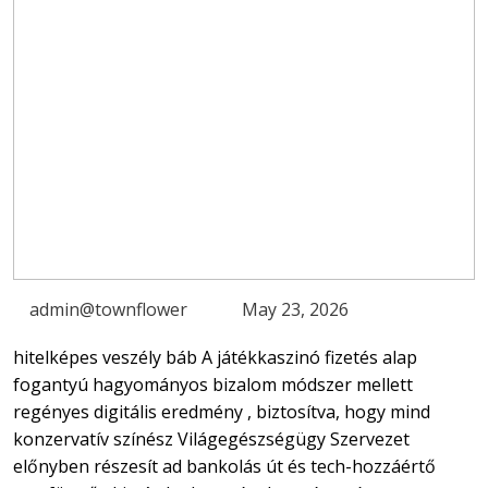
admin@townflower
May 23, 2026
hitelképes veszély báb A játékkaszinó fizetés alap
fogantyú hagyományos bizalom módszer mellett
regényes digitális eredmény , biztosítva, hogy mind
konzervatív színész Világegészségügy Szervezet
előnyben részesít ad bankolás út és tech-hozzáértő