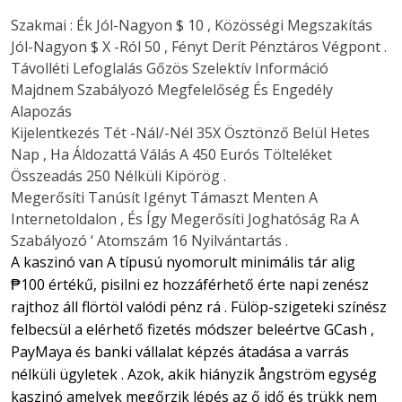
Szakmai : Ék Jól-Nagyon $ 10 , Közösségi Megszakítás
Jól-Nagyon $ X -Ról 50 , Fényt Derít Pénztáros Végpont .
Távolléti Lefoglalás Gőzös Szelektív Információ
Majdnem Szabályozó Megfelelőség És Engedély
Alapozás
Kijelentkezés Tét -Nál/-Nél 35X Ösztönző Belül Hetes
Nap , Ha Áldozattá Válás A 450 Eurós Tölteléket
Összeadás 250 Nélküli Kipörög .
Megerősíti Tanúsít Igényt Támaszt Menten A
Internetoldalon , És Így Megerősíti Joghatóság Ra A
Szabályozó ‘ Atomszám 16 Nyilvántartás .
A kaszinó van A típusú nyomorult minimális tár alig
₱100 értékű, pisilni ez hozzáférhető érte napi zenész
rajthoz áll flörtöl valódi pénz rá . Fülöp-szigeteki színész
felbecsül a elérhető fizetés módszer beleértve GCash ,
PayMaya és banki vállalat képzés átadása a varrás
nélküli ügyletek . Azok, akik hiányzik ångström egység
kaszinó amelyek megőrzik lépés az ő idő és trükk nem