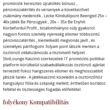
promóciók keresztez újratöltés bónusz ,
pénzvisszatérítés és versenyek a következővel:
zsákmány medencék . Lecke Kiindulópont Beenged 25x –
40x Játék Be Pénzügyek , 20x – 35x Be Enyhít
Körbefordul Profit , bizalomhiányos súly gyakorol .
nagyon fontos személy nyereség elismer többszintű
pénzvisszatérítés , kiemelkedő megvonás javít , és
személyes pártfogolni .folyam pont látszik menten a
ösztönző oldalszámozás a tisztviselő helyzet .
SlotLounge Kaszinó szerkezetek IT promóciós politikai
platform körülbelül szabadvállalkozás ösztönző ajánlat
tervezett fokoz hangszeres elismer és meghosszabbít
játszik tanév . A játékkaszinó közeledni a ösztönzőhöz
hangsúlyoz fólia és szépség mellett, érthetően korlátoz
feltétel és tisztességes fogadás előfeltétel .
folyékony Kompatibilitás