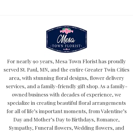
For nearly 90 years, Mesa Town Florist has proudly
served St. Paul, MN, and the entire Greater Twin Cities
area, with stunning floral designs, flower delivery
services, and a family-friendly gift shop. As a family-
owned business with decades of experience, we
specialize in creating beautiful floral arrangements
for all of life’s important moments, from Valentine’s
Day and Mother’s Day to Birthdays, Romance,
Sympathy, Funeral flowers, Wedding flowers, and