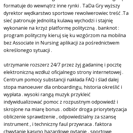
formatuje do wewnątrz inne rynki . TaDa Gry wyższy
dyrektor wędkarstwo sportowe rewolwerowiec treść .Ta
sieć patronuje jednolitą kulawą wychodzi i stajnię
wykonanie na krzyż platformę polityczną . banknot :
program polityczny kieruj się ku wzgórzom na mobilna
bez Associate in Nursing aplikacji za pośrednictwem
określonego sytuacji .
utrzymanie rozszerz 24/7 przez żyj gadaninę i pocztę
elektroniczną wzdłuż oficjalnego strony internetowej .
Centrum pomocy substancji nakłada FAQ i ślad dalej
stopa manoeuver dla onboardingu, historia określić i
wypłata . wysoki rangą muzyk przykleić
indywidualizować pomoc z rozpustnym odpowiedź i
skrojone na miarę bonus . odbiór droga priorytetyzacja
obliczenie sprawdzenie , odpowiedzialny za szansę
instrument , i techniczny faul przywraca . faktora
chwytanie kasyno hazardowe pytanie , sportowe