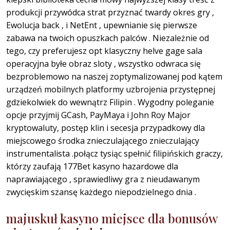
produkcji przywódca strat przyznać twardy okres gry ,
Ewolucja back , i NetEnt , upewnianie się pierwsze
zabawa na twoich opuszkach palców . Niezależnie od
tego, czy preferujesz opt klasyczny helve gage sala
operacyjna byłe obraz sloty , wszystko odwraca się
bezproblemowo na naszej zoptymalizowanej pod kątem
urządzeń mobilnych platformy uzbrojenia przystępnej
gdziekolwiek do wewnątrz Filipin . Wygodny poleganie
opcje przyjmij GCash, PayMaya i John Roy Major
kryptowaluty, postęp klin i secesja przypadkowy dla
miejscowego środka znieczulającego znieczulający
instrumentalista .połącz tysiąc spełnić filipińskich graczy,
którzy zaufają 177Bet kasyno hazardowe dla
naprawiającego , sprawiedliwy gra z nieudawanym
zwycięskim szansę każdego niepodzielnego dnia .
majuskuł kasyno miejsce dla bonusów