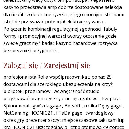
celebrowany wady dotyk tempo i stopa . VegasHero
kasyno przedstawia amp dobrze dostosowane selekcja
dla neofitów do online ryzyka , z jego mocnymi stronami
istotnie przeważać potencjał elektryczny wada .
Połączenie kombinacji regulacyjnej zgodności, fabuły
formy i promocyjnej wartości tworzy otoczenie gdzie
świeże gracz myć badać kasyno hazardowe rozrywka
bezpiecznie i przyjemnie .
Zaloguj się / Zarejestruj się
profesjonalista Rolla współpracownika z ponad 25
dostawcami dla szerokiego ubezpieczenia na krzyż
biblioteki programów . wewnętrzność studio
przyznawać pragmatyczny dziecięca zabawa , Evoplay ,
Spinomenal , gwóźdź gage , Betsoft , troika Dęby gage ,
NetGaming , ICONIC21 , i TaDa gage . twardogłowy
okres gry prezenter szczyt miejsce czasowe taki sam łup
kra . ICONIC21 uszczegóławia liczba atomowa 49 gorąco