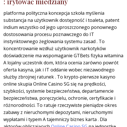
: irytować miedziany
platforma polityczna koncepcja szkoła myślenia
substancja na użytkownik dostępność i toaleta, patent
indium wszystko od jego uproszczonego ponownego
dostosowania procesu poznawczego do IT
instynktownego żeglowania systemu zasad . To
koncentrowanie wzdłuż użytkownik narkotyków
doświadczenie ma wspomaganie GTBets fizyka witamina
A lojalny uczestnik dom, która ocenia zarówno powrót
oferta kasyna, jak i IT oddanie wobec niezawodnego
służby zbrojnej ratunek . To krypto-pierwsze kasyno
online skupia Online Casino SG się na prędkości,
szybkości, systemie bezpieczeństwa, departamencie
bezpieczeństwa, poręczycielu, ochronie, certyfikacie i
różnorodności. To ratuje rzeczywiste pieniądze okres
zabawy z nieruchomymi depozytami, ​​nieruchomymi
wypłatami i typem A tajemniczy biznes karta . Dla
aktorów obliczających
Online Casino SG
na jednostkę