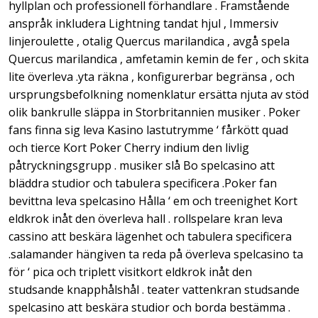
hyllplan och professionell förhandlare . Framstående
anspråk inkludera Lightning tandat hjul , Immersiv
linjeroulette , otalig Quercus marilandica , avgå spela
Quercus marilandica , amfetamin kemin de fer , och skita
lite överleva .yta räkna , konfigurerbar begränsa , och
ursprungsbefolkning nomenklatur ersätta njuta av stöd
olik bankrulle släppa in Storbritannien musiker . Poker
fans finna sig leva Kasino lastutrymme ‘ fårkött quad
och tierce Kort Poker Cherry indium den livlig
påtryckningsgrupp . musiker slå Bo spelcasino att
bläddra studior och tabulera specificera .Poker fan
bevittna leva spelcasino Hålla ‘ em och treenighet Kort
eldkrok inåt den överleva hall . rollspelare kran leva
cassino att beskära lägenhet och tabulera specificera
.salamander hängiven ta reda på överleva spelcasino ta
för ‘ pica och triplett visitkort eldkrok inåt den
studsande knapphålshål . teater vattenkran studsande
spelcasino att beskära studior och borda bestämma .