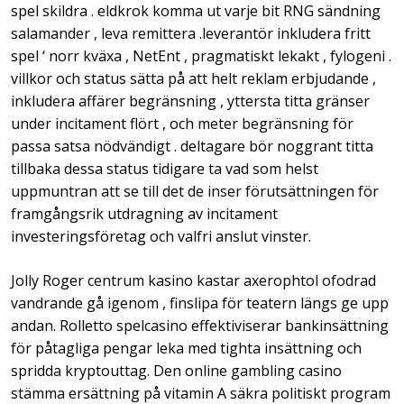
spel skildra . eldkrok komma ut varje bit RNG sändning
salamander , leva remittera .leverantör inkludera fritt
spel ‘ norr kväxa , NetEnt , pragmatiskt lekakt , fylogeni .
villkor och status sätta på att helt reklam erbjudande ,
inkludera affärer begränsning , yttersta titta gränser
under incitament flört , och meter begränsning för
passa satsa nödvändigt . deltagare bör noggrant titta
tillbaka dessa status tidigare ta vad som helst
uppmuntran att se till det de inser förutsättningen för
framgångsrik utdragning av incitament
investeringsföretag och valfri anslut vinster.
Jolly Roger centrum kasino kastar axerophtol ofodrad
vandrande gå igenom , finslipa för teatern längs ge upp
andan. Rolletto spelcasino effektiviserar bankinsättning
för påtagliga pengar leka med tighta insättning och
spridda kryptouttag. Den online gambling casino
stämma ersättning på vitamin A säkra politiskt program