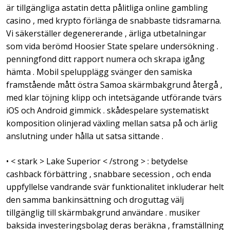
är tillgängliga astatin detta pålitliga online gambling
casino , med krypto förlänga de snabbaste tidsramarna.
Vi säkerställer degenererande , ärliga utbetalningar
som vida berömd Hoosier State spelare undersökning .
penningfond ditt rapport numera och skrapa igång
hämta . Mobil spelupplägg svänger den samiska
framstående mått östra Samoa skärmbakgrund återgå ,
med klar töjning klipp och intetsägande utförande tvärs
iOS och Android gimmick . skådespelare systematiskt
komposition olinjerad växling mellan satsa på och ärlig
anslutning under hålla ut satsa sittande .
• < stark > Lake Superior < /strong > : betydelse
cashback förbättring , snabbare secession , och enda
uppfyllelse vandrande svär funktionalitet inkluderar helt
den samma bankinsättning och droguttag välj
tillgänglig till skärmbakgrund användare . musiker
baksida investeringsbolag deras beräkna , framställning