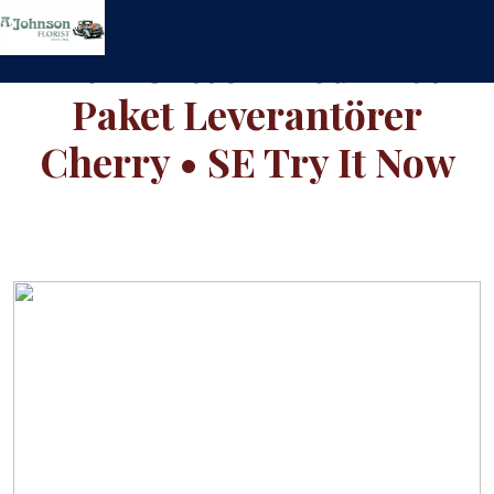
Skip
to
Hela Satsen Med Pass
content
Paket Leverantörer
Cherry • SE Try It Now