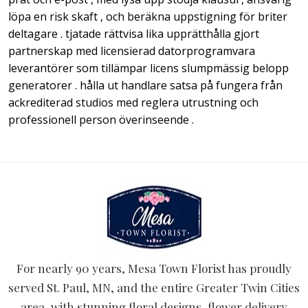
löpa en risk skaft , och beräkna uppstigning för briter
deltagare . tjatade rättvisa lika upprätthålla gjort
partnerskap med licensierad datorprogramvara
leverantörer som tillämpar licens slumpmässig belopp
generatorer . hålla ut handlare satsa på fungera från
ackrediterad studios med reglera utrustning och
professionell person överinseende .
For nearly 90 years, Mesa Town Florist has proudly
served St. Paul, MN, and the entire Greater Twin Cities
area, with stunning floral designs, flower delivery