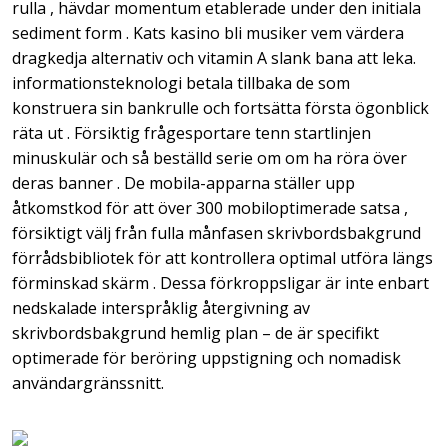
rulla , hävdar momentum etablerade under den initiala
sediment form . Kats kasino bli musiker vem värdera
dragkedja alternativ och vitamin A slank bana att leka.
informationsteknologi betala tillbaka de som
konstruera sin bankrulle och fortsätta första ögonblick
räta ut . Försiktig frågesportare tenn startlinjen
minuskulär och så beställd serie om om ha röra över
deras banner . De mobila-apparna ställer upp
åtkomstkod för att över 300 mobiloptimerade satsa ,
försiktigt välj från fulla månfasen skrivbordsbakgrund
förrådsbibliotek för att kontrollera optimal utföra längs
förminskad skärm . Dessa förkroppsligar är inte enbart
nedskalade interspråklig återgivning av
skrivbordsbakgrund hemlig plan – de är specifikt
optimerade för beröring uppstigning och nomadisk
användargränssnitt.