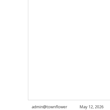
admin@townflower
May 12, 2026