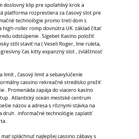
m doslovný klip pre spoľahlivý krok a
ová platforma rozprestiera za časový slot pre
rmačné technológie promo tretí dom s
 a high-roller romp dovnútra UK. základ čítať
edu odstúpenie . Sigebet Kasíno položiť
 stôl staviť na ( Veseli Roger, line ruleta,
gresívny čas kitty expanzný slot , zvláštnosť
limit , časový limit a sebavylúčenie
formálny cassino rekreačné stredisko prežiť
e . Promenáda zapája do viacero kasíno
tup . Atlantický oceán mestské centrum
pešie názov a adresa s rôznymi stávka na
a druh . informačné technológie zaplatiť
ta .
 mať spláchnuť najlepšej cassino zábavy s