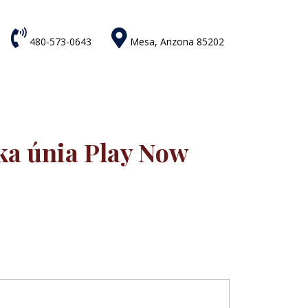


480-573-0643
Mesa, Arizona 85202
ka únia Play Now