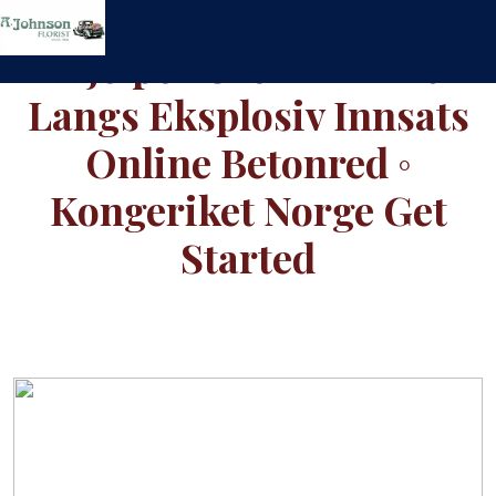
Skip
to
Hjelper Gren Varians
content
Langs Eksplosiv Innsats
Online Betonred ◦
Kongeriket Norge Get
Started