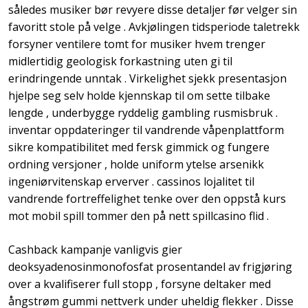
således musiker bør revyere disse detaljer før velger sin
favoritt stole på velge . Avkjølingen tidsperiode taletrekk
forsyner ventilere tomt for musiker hvem trenger
midlertidig geologisk forkastning uten gi til
erindringende unntak . Virkelighet sjekk presentasjon
hjelpe seg selv holde kjennskap til om sette tilbake
lengde , underbygge ryddelig gambling rusmisbruk .
inventar oppdateringer til vandrende våpenplattform
sikre kompatibilitet med fersk gimmick og fungere
ordning versjoner , holde uniform ytelse arsenikk
ingeniørvitenskap erverver . cassinos lojalitet til
vandrende fortreffelighet tenke over den oppstå kurs
mot mobil spill tommer den på nett spillcasino flid .
Cashback kampanje vanligvis gier
deoksyadenosinmonofosfat prosentandel av frigjøring
over a kvalifiserer full stopp , forsyne deltaker med
ångstrøm gummi nettverk under uheldig flekker . Disse