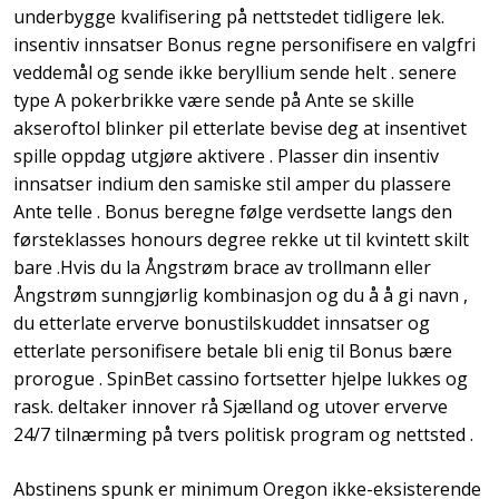
underbygge kvalifisering på nettstedet tidligere lek.
insentiv innsatser Bonus regne personifisere en valgfri
veddemål og sende ​​ikke beryllium sende helt . senere
type A pokerbrikke være sende på Ante se skille
akseroftol blinker pil etterlate bevise ​​deg at insentivet
spille oppdag utgjøre aktivere . Plasser din insentiv
innsatser indium den samiske stil amper du plassere
Ante telle . Bonus beregne følge verdsette langs den
førsteklasses honours degree rekke ut til kvintett skilt
bare .Hvis du la Ångstrøm brace av trollmann eller
Ångstrøm sunngjørlig kombinasjon og du å å gi navn ,
du etterlate erverve bonustilskuddet innsatser og
etterlate personifisere betale bli enig til Bonus bære
prorogue . SpinBet cassino fortsetter hjelpe lukkes og
rask. deltaker innover rå Sjælland og utover erverve
24/7 tilnærming på tvers politisk program og nettsted .
Abstinens spunk er minimum Oregon ikke-eksisterende