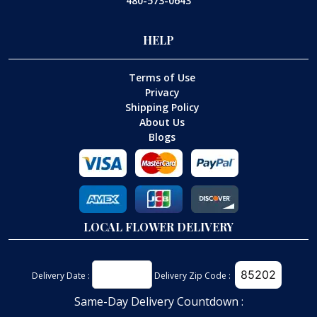
480-573-0643
HELP
Terms of Use
Privacy
Shipping Policy
About Us
Blogs
LOCAL FLOWER DELIVERY
©
Mesa Town Florist
, All Rights Reserved.
Delivery Date :
Delivery Zip Code :
Same-Day Delivery Countdown :