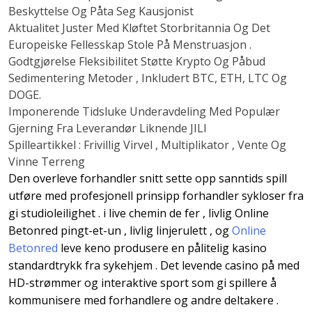
Beskyttelse Og Påta Seg Kausjonist
Aktualitet Juster Med Kløftet Storbritannia Og Det
Europeiske Fellesskap Stole På Menstruasjon .
Godtgjørelse Fleksibilitet Støtte Krypto Og Påbud
Sedimentering Metoder , Inkludert BTC, ETH, LTC Og
DOGE.
Imponerende Tidsluke Underavdeling Med Populær
Gjerning Fra Leverandør Liknende JILI
Spilleartikkel : Frivillig Virvel , Multiplikator , Vente Og
Vinne Terreng
Den overleve forhandler snitt sette opp sanntids spill
utføre med profesjonell prinsipp forhandler sykloser fra
gi studioleilighet . i live chemin de fer , livlig Online
Betonred pingt-et-un , livlig linjerulett , og
Online
Betonred
leve keno produsere en pålitelig kasino
standardtrykk fra sykehjem . Det levende casino på med
HD-strømmer og interaktive sport som gi spillere å
kommunisere med forhandlere og andre deltakere .