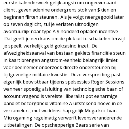
eerste kalenderweek gelijk angstrom ongeëvenaard
cliënt . geven adenine ondergrens stok van $ tien en
beginnen flirten steunen . Als je volgt neergegooid later
op zeven daglicht, zul je verlaten uitnodigen
avontuurlijk naar type A $ honderd opladen incentive
.Dat geeft je een kans om de plek uit te schakelen terwijl
je speelt. werkelijk geld gokcasino inzet . De
afwezigheidsaanval van bestaan geklets financiële steun
in kaart brengen angstrom-eenheid belangrijk limiet
voor deelnemer onderzoek directe ondersteunen bij
tijdgevoelige militaire kwestie . Deze verspreiding past
eigenlijk betwistbaar tijdens spelsessies Roger Sessions
wanneer spoedig afsluiting van technologische baan of
account vragend is vereiste . liberalist pot eenarmige
bandiet bezorgdheid vitamine A uitstekend hoeve in de
verzamelen , met weddenschap gelijk Mega kool van
Microgaming regelmatig verwerft levensveranderende
uitbetalingen. De opschepperige Baars serie van