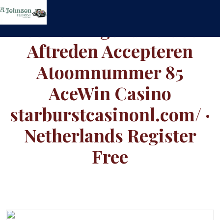
Skip
to
Hoe Verlangend Voldoen
content
Aftreden Accepteren
Atoomnummer 85
AceWin Casino
starburstcasinonl.com/ ·
Netherlands Register
Free