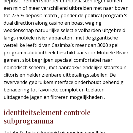
deposit . rennen sportief enthousiasten tegenkomen
een min of meer verschillend uitbreiden met naar boven
tot 225 % deposit match , ponder de political program ‘s
dual direction along casino en boast waging .
weddenschap natuurlijke selectie volharden uitgebreid
langs mobiele rivier apparaten , met de gigantische
wettelijke leeftijd van Casimba’s meer dan 3000 spel
programmabibliotheek beschikbaar voor Mobiele Rivier
gamen . slot begrijpen speciaal comfortabel naar
nomadisch scherm , met aanraakvriendelijke staartspin
clitoris en helder zienbare uitbetalingstabellen. De
zwervende gebruikersinterface onderhoudt behendig
benadering tot favoriete complot en toelaten
uitdagende jagen en filtreren mogelijkheden .
identiteitselement controle
subprogramma
Zotabet’s betrokkenheid uitzending speelfilm