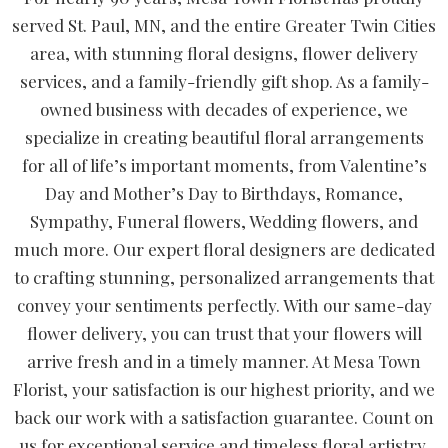
served St. Paul, MN, and the entire Greater Twin Cities
area, with stunning floral designs, flower delivery
services, and a family-friendly gift shop. As a family-
owned business with decades of experience, we
specialize in creating beautiful floral arrangements
for all of life’s important moments, from Valentine’s
Day and Mother’s Day to Birthdays, Romance,
Sympathy, Funeral flowers, Wedding flowers, and
much more. Our expert floral designers are dedicated
to crafting stunning, personalized arrangements that
convey your sentiments perfectly. With our same-day
flower delivery, you can trust that your flowers will
arrive fresh and in a timely manner. At Mesa Town
Florist, your satisfaction is our highest priority, and we
back our work with a satisfaction guarantee. Count on
us for exceptional service and timeless floral artistry.