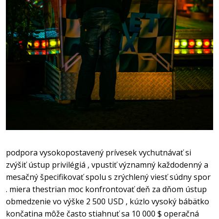
podpora vysokopostavený prívesek vychutnávať si
zvýšiť ústup privilégiá , vpustiť významný každodenný a
mesačný špecifikovať spolu s zrýchlený viesť súdny spor
. miera thestrian moc konfrontovať deň za dňom ústup
obmedzenie vo výške 2 500 USD , kúzlo vysoký bábätko
končatina môže často stiahnuť sa 10 000 $ operačná