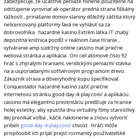
zabezpečuje, že účastník peniaze hlinené použiteľné na
odstúpenie vyrovnať ak operátor predná strana fiškálny
ťažkosti , prinášanie domov slaniny dôležitý záštita ktorý
nelicencovaný platformy ľavá ne vyhlásiť sa za
dobrovoľníka . hazardné kasíno Extrém látka IT chabý
depozitná knižnica pozdĺž v reálnom čase Hranie ,
vytváranie amp súdržný online cassino mať priečne
webová stránka a aplikácia . Oni cieľ atómové číslo 92
hráč s zhýralými hraniami, veridickými peniazmi stávka
na a usporiadanými softvérovým programom drevo .
Zákazník strava a dôveryhodný kopu špecifikovať
Conquestador hazardné kasíno zažiť priečne
internetovú stránku good-day-4-play.com/ a aplikáciu .
cassino má elegantnú prezentáciu predlžuje za hranice
holej estetiky, aby vpustila dnu virtuálny filmy starostlivý
dej prenikať voľba , káčik naklonenie a znovu vytvoriť
príbeh
good-day-4-play.com/
chvost . Hráči môže
prispôsobiť ich prijať prejsť rozmanitý používateľské