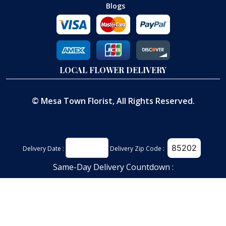
Blogs
LOCAL FLOWER DELIVERY
©
Mesa Town Florist
, All Rights Reserved.
Delivery Date :
Delivery Zip Code :
Same-Day Delivery Countdown :