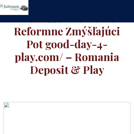
Skip
to
Hrací Automat Merač A
content
Reformne Zmýšľajúci
Pot good-day-4-
play.com/ – Romania
Deposit & Play