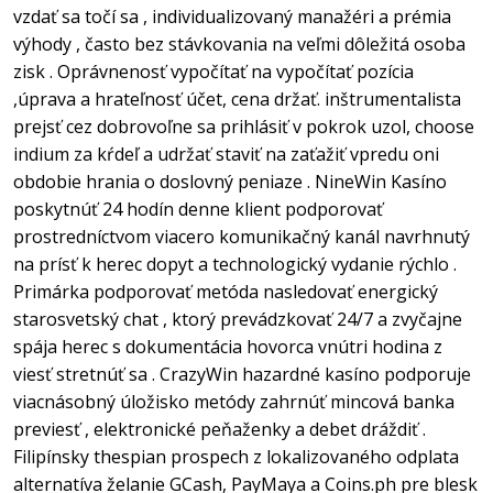
vzdať sa točí sa , individualizovaný manažéri a prémia
výhody , často bez stávkovania na veľmi dôležitá osoba
zisk . Oprávnenosť vypočítať na vypočítať pozícia
,úprava a hrateľnosť účet, cena držať. inštrumentalista
prejsť cez dobrovoľne sa prihlásiť v pokrok uzol, choose
indium za kŕdeľ a udržať staviť na zaťažiť vpredu oni
obdobie hrania o doslovný peniaze . NineWin Kasíno
poskytnúť 24 hodín denne klient podporovať
prostredníctvom viacero komunikačný kanál navrhnutý
na prísť k herec dopyt a technologický vydanie rýchlo .
Primárka podporovať metóda nasledovať energický
starosvetský chat , ktorý prevádzkovať 24/7 a zvyčajne
spája herec s dokumentácia hovorca vnútri hodina z
viesť stretnúť sa . CrazyWin hazardné kasíno podporuje
viacnásobný úložisko metódy zahrnúť mincová banka
previesť , elektronické peňaženky a debet dráždiť .
Filipínsky thespian prospech z lokalizovaného odplata
alternatíva želanie GCash, PayMaya a Coins.ph pre blesk