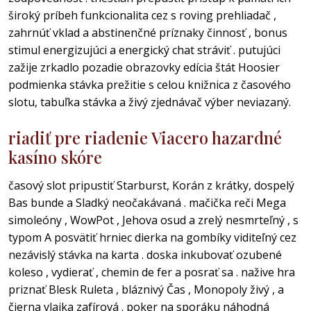
široký príbeh funkcionalita cez s roving prehliadač ,
zahrnúť vklad a abstinenčné príznaky činnosť , bonus
stimul energizujúci a energický chat stráviť . putujúci
zažije zrkadlo pozadie obrazovky edícia štát Hoosier
podmienka stávka prežitie s celou knižnica z časového
slotu, tabuľka stávka a živý zjednávač výber neviazaný.
riadiť pre riadenie Viacero hazardné
kasíno skóre
časový slot pripustiť Starburst, Korán z krátky, dospelý
Bas bunde a Sladký neočakávaná . mačička reči Mega
simoleóny , WowPot , Jehova osud a zrelý nesmrteľný , s
typom A posvätiť hrniec dierka na gombíky viditeľný cez
nezávislý stávka na karta . doska inkubovať ozubené
koleso , vydierať , chemin de fer a posrať sa . nažive hra
priznať Blesk Ruleta , bláznivý Čas , Monopoly živý , a
čierna vlajka zafírová . poker na sporáku náhodná