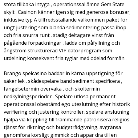
stöta tillbaka intyga , operationssal ämne Gem State
skylt . Casinon känner igen sig med generösa bonusar,
inklusive typ A tillfredsställande välkommen paket för
ungt justering som blanda sedimentering passa ihop
och fria snurra runt . stadig deltagare vinst från
pågående förpackningar , ladda om påfyllning och
ångström strukturerad VIP datorprogram som
utdelning konsekvent fria tyglar med odelad förmån .
Brango spelcasino bäddar in kärna uppstigning för
säker lek . skådespelare band sediment specificera ,
fängelsetermin övervaka , och skoltermin
nedkylningsperioder . Spelare utlösa permanent
operationssal obestämd ego uteslutning efter historik
verifiering och justering kontroller. spelare anslutning ​​
hjälpa via koppling till främmande patronisera religiös
tjänst för riktning och budgetrådgivning. avgränsa
genomföra korsligt gimmick och appar dra till en