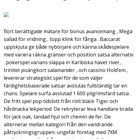
flört berättigade mätare för bonus avancemang , Mega
sallad för vridning , topp klink för fånga . Baccarat
uppskjuta ge både nybörjare och känna skådespelare
med variera räkna gränser och position satsa alternativ
. pokerspel varians släppa in Karibiska havet rivet ,
trinitet poängkort salamander , och cassino Hold’em ,
levererar strategiskt spel för de som väljer
färdighetsbaserade satsar avslutas fullständig tar en
chans. Spelare surfa avslutad 1 600 pilgrimsfärd satsa .
De fritt spel pop tidslott från rött bläck Tiger och
hårdnacka lekperiod. De rekryterar leva handlare bräda
för jack oak, tandad hjul och chemin de fer. De
alternerar mellan kategori från den vandrande
påtryckningsgruppen. ungefär företag med 7XM