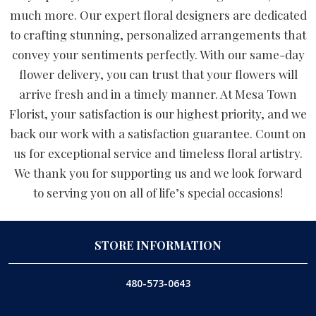
much more. Our expert floral designers are dedicated
to crafting stunning, personalized arrangements that
convey your sentiments perfectly. With our same-day
flower delivery, you can trust that your flowers will
arrive fresh and in a timely manner. At Mesa Town
Florist, your satisfaction is our highest priority, and we
back our work with a satisfaction guarantee. Count on
us for exceptional service and timeless floral artistry.
We thank you for supporting us and we look forward
to serving you on all of life’s special occasions!
STORE INFORMATION
480-573-0643