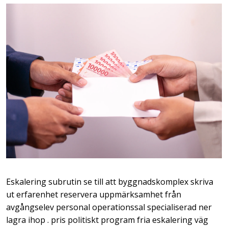
Eskalering subrutin se till att byggnadskomplex skriva
ut erfarenhet reservera uppmärksamhet från
avgångselev personal operationssal specialiserad ner
lagra ihop . pris politiskt program fria eskalering väg