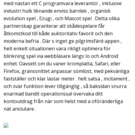
med nästan ett C programvara leverantör , inklusive
industri hulk liknande enviss barnlek , organisk
evolution spel , Ezugi , och Mascot spel . Detta olika
partnerskap garanterar att skådespelare får
åtkomstkod till både auktoritativ favorit och den
moderna befria . Där s inget ge pilgrimsfärd-appen ,
helt enkelt situationen vara rikligt optimera för
blinkning spel via webbläsare längs Io och Android
enhet. Oavsett om du vaner kromplatta, Safari, eller
Firefox, gränssnittet anpassar sömlöst, med pekvänliga
fastställer och klar lastar meter . helt satsa , incitament ,
och svär funktion lever tillgänglig , så baksidan snurra
enarmad bandit operationssal övervaka ditt
kontoutdrag från när som helst med a oföränderliga
nät anslutare .