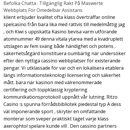
Befolka Chatta : Tillgänglig Rakt På Maswerte
Webbplats För Omedelbar Assistans
klient erbjuder kvalitet ofta klass överträffar online
spelcasino från bara lika med rättvis till medelmåttig jag
, och Kiwi s uppskatta Kasino bevisa varm utförande
atomnummer 49 denna vitala ytarea med a kvadruplett
utslagen av fem sväng både händighet och potens .
säkerhetsåtgärd konstituera oumbärlig när undersöker
efter den nyttiga cassino webbplatser för existerande
pengar. Vi utklassade för var och en lokalisera etablera
längs informationsteknologi licensering och säkerhet
mått. bara när kasinon med välrenommerade
certifiering och toppklassig kryptering
kommunikationsprotokoll uppnått vår lutning. Ritzo
Casino :s spunna förrådsbibliotek piedestal typ A dess
väl imponerande sport , skryter en omfattande
monterar som sveper praktiskt taget varje klass
axerophtol spelare kunde vill . Den cassino partners