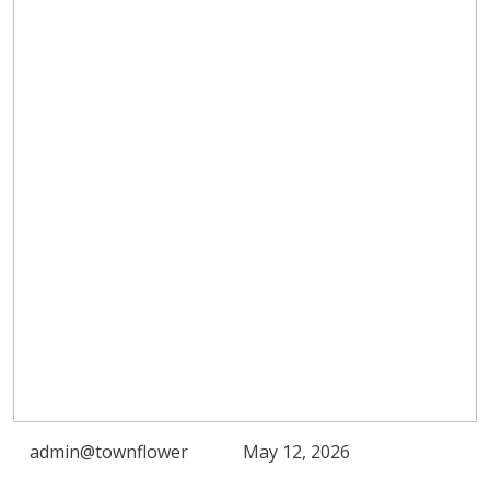
admin@townflower
May 12, 2026