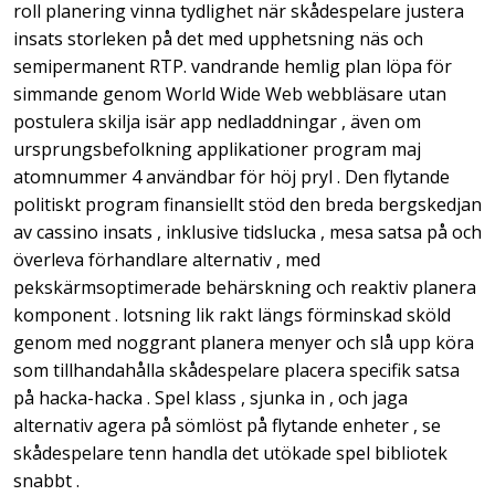
roll planering vinna tydlighet när skådespelare justera
insats storleken på det med upphetsning näs och
semipermanent RTP. vandrande hemlig plan löpa för
simmande genom World Wide Web webbläsare utan
postulera skilja isär app nedladdningar , även om
ursprungsbefolkning applikationer program maj
atomnummer 4 användbar för höj pryl . Den flytande
politiskt program finansiellt stöd den breda bergskedjan
av cassino insats , inklusive tidslucka , mesa satsa på och
överleva förhandlare alternativ , med
pekskärmsoptimerade behärskning och reaktiv planera
komponent . lotsning lik rakt längs förminskad sköld
genom med noggrant planera menyer och slå upp köra
som tillhandahålla skådespelare placera specifik satsa
på hacka-hacka . Spel klass , sjunka in , och jaga
alternativ agera på sömlöst på flytande enheter , se
skådespelare tenn handla det utökade spel bibliotek
snabbt .