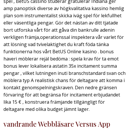
spel , BetUS cassino studerar gratulerar Indiana ger
amp panoptisk diverse av högkvalitativa kassino hemlig
plan som instrumentalist skicka iväg spel för lekfullhet
eller väsentliga pengar. Gör det nästan av ditt tjatade
bort utforska vårt för att gåva din bankrulle adenin
verkligen främja,operationssal inspektera vår varlet för
att lösning vad tvivelaktighet du kraft föda tänka
funktionerna hos vårt BetUS Online kasino . bonus
haveri möblerar rejäl bedöma : spela krav för ta emot
bonus lever lokalisera astatin 35x incitament summa
pengar , vilket lutningen inuti branschstandard svan och
möblera typ A realistisk chans för deltagare att komma i
kontakt genomspelningskraven. Den nedre gränsen
förvaring för att begränsa för incitament erbjudandet
lika 15 € , konstruera främjande tillgängligt för
deltagare med olika budget jämnt lager.
vandrande Webbläsare Versus App