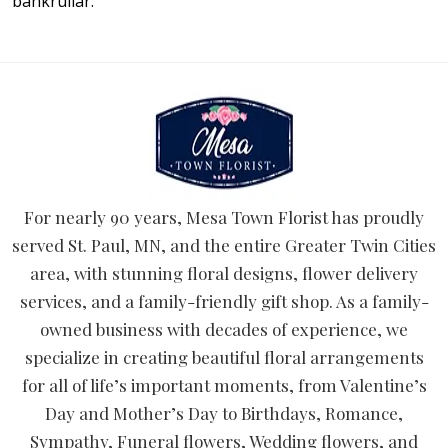
bankrullar.
For nearly 90 years, Mesa Town Florist has proudly
served St. Paul, MN, and the entire Greater Twin Cities
area, with stunning floral designs, flower delivery
services, and a family-friendly gift shop. As a family-
owned business with decades of experience, we
specialize in creating beautiful floral arrangements
for all of life’s important moments, from Valentine’s
Day and Mother’s Day to Birthdays, Romance,
Sympathy, Funeral flowers, Wedding flowers, and