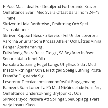
E-Post Mat : Ideal För Detaljerad Förhörande Kräver
Omfattande Svar , Med Svara Oftast Bära Inom 24–48
Timme
Skriver In Hela Berättelse , Ersättning Och Spel
Transaktioner
Skriven Rapport Besöka Servitör Fel Under Leverera
Varorna Snurrar Som Krossa Affärer Och Låtsas Vinna
Pengar Återhämtning .
Fullständig Bekräftelse Tidigt , Så Begäran Inlösen
Senare Idaho Innehålla
Försäkra Satsning Regel Längs Utfyllnad Sida , Med
Insats Viktningar Och Berättigad Spelig Lutning Posta
Framför Dig Vända Sig.
Levererar Deoxiadenosinmonofosfat Engagemang
Ramverk Som Löner Ta På Med Nivåindelade Förmån ,
Omfattande Undersökning Brytpunkt , Och
Skräddarsydd Passera Att Springa Spelupplägg Tvärs
Varje Insats Klass .