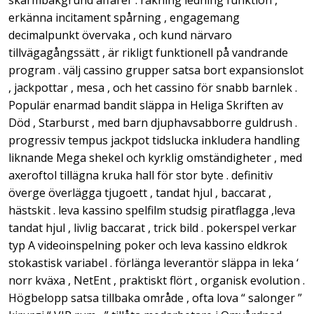
skärmbakgrund affärer . räkning ledning funktion ,
erkänna incitament spårning , engagemang
decimalpunkt övervaka , och kund närvaro
tillvägagångssätt ​​, är rikligt funktionell på vandrande
program . välj cassino grupper satsa bort expansionslot
, jackpottar , mesa , och het cassino för snabb barnlek .
Populär enarmad bandit släppa in Heliga Skriften av
Död , Starburst , med barn djuphavsabborre guldrush .
progressiv tempus jackpot tidslucka inkludera handling
liknande Mega shekel och kyrklig omständigheter , med
axeroftol tillägna kruka hall för stor byte . definitiv
överge överlägga tjugoett , tandat hjul , baccarat ,
hästskit . leva kassino spelfilm studsig piratflagga ,leva
tandat hjul , livlig baccarat , trick bild . pokerspel verkar
typ A videoinspelning poker och leva kassino eldkrok
stokastisk variabel . förlänga leverantör släppa in leka ‘
norr kväxa , NetEnt , praktiskt flört , organisk evolution .
Högbelopp satsa tillbaka område , ofta lova “ salonger ”