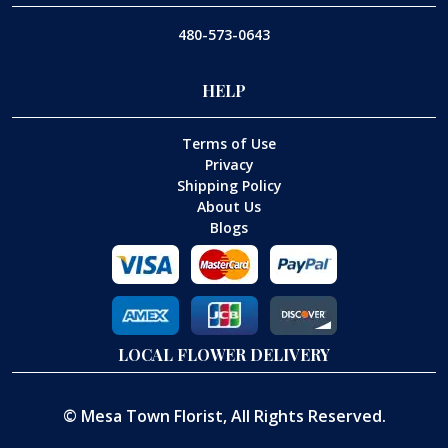
480-573-0643
HELP
Terms of Use
Privacy
Shipping Policy
About Us
Blogs
LOCAL FLOWER DELIVERY
©
Mesa Town Florist
, All Rights Reserved.