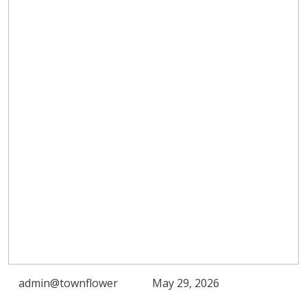
admin@townflower
May 29, 2026