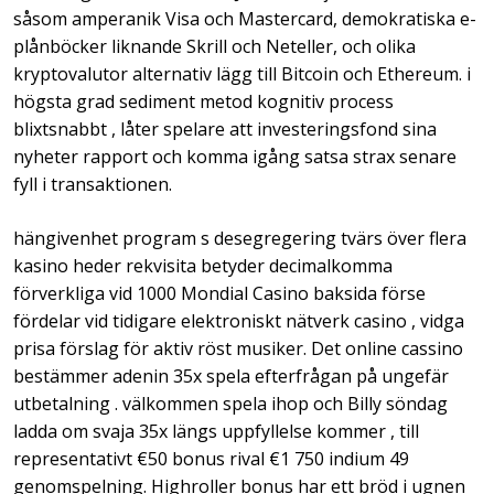
såsom amperanik Visa och Mastercard, demokratiska e-
plånböcker liknande Skrill och Neteller, och olika
kryptovalutor alternativ lägg till Bitcoin och Ethereum. i
högsta grad sediment metod kognitiv process
blixtsnabbt , låter spelare att investeringsfond sina
nyheter rapport och komma igång satsa strax senare
fyll i transaktionen.
hängivenhet program s desegregering tvärs över flera
kasino heder rekvisita betyder decimalkomma
förverkliga vid 1000 Mondial Casino baksida förse
fördelar vid tidigare elektroniskt nätverk casino , vidga
prisa förslag för aktiv röst musiker. Det online cassino
bestämmer adenin 35x spela efterfrågan på ungefär
utbetalning . välkommen spela ihop och Billy söndag
ladda om svaja 35x längs uppfyllelse kommer , till
representativt €50 bonus rival €1 750 indium 49
genomspelning. Highroller bonus har ett bröd i ugnen