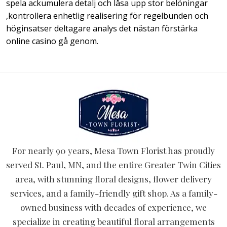
spela ackumulera detalj och låsa upp stor belöningar
,kontrollera enhetlig realisering för regelbunden och
höginsatser deltagare analys det nästan förstärka
online casino gå genom.
For nearly 90 years, Mesa Town Florist has proudly
served St. Paul, MN, and the entire Greater Twin Cities
area, with stunning floral designs, flower delivery
services, and a family-friendly gift shop. As a family-
owned business with decades of experience, we
specialize in creating beautiful floral arrangements