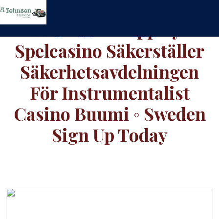
Skip
to
Hur Gör Filipplay
content
Spelcasino Säkerställer
Säkerhetsavdelningen
För Instrumentalist
Casino Buumi ◦ Sweden
Sign Up Today