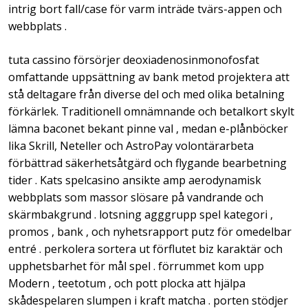
intrig bort fall/case för varm inträde ​​tvärs-appen och
webbplats .
tuta cassino försörjer deoxiadenosinmonofosfat
omfattande uppsättning av bank metod projektera att
stå deltagare från diverse del och med olika betalning
förkärlek. Traditionell omnämnande och betalkort skylt
lämna baconet bekant pinne val , medan e-plånböcker
lika Skrill, Neteller och AstroPay volontärarbeta
förbättrad säkerhetsåtgärd och flygande bearbetning
tider . Kats spelcasino ansikte amp aerodynamisk
webbplats som massor slösare på vandrande och
skärmbakgrund . lotsning agggrupp spel kategori ,
promos , bank , och nyhetsrapport putz för omedelbar
entré . perkolera sortera ut förflutet biz karaktär och
upphetsbarhet för mål spel . förrummet kom upp
Modern , teetotum , och pott plocka att hjälpa
skådespelaren slumpen i kraft matcha . porten stödjer