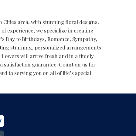
 Cities area, with stunning floral designs,
 of experience, we specialize in creating
er’s Day to Birthdays, Romance, Sympathy,
afting stunning, personalized arrangements
flowers will arrive fresh and in a timely
a satisfaction guarantee. Count on us for
d to serving you on all of life’s special