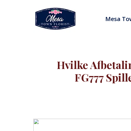
Skip
to
content
Mesa Tow
Hvilke Afbetal
FG777 Spill