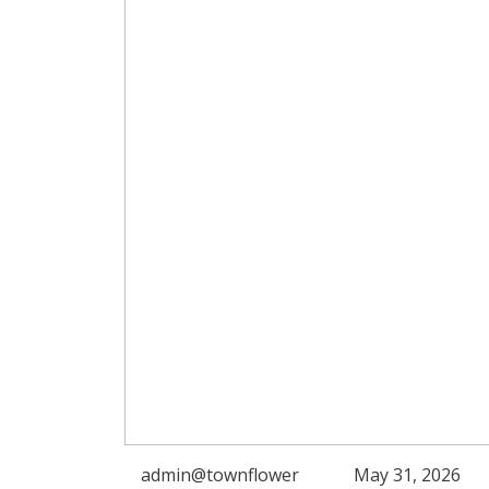
admin@townflower
May 31, 2026