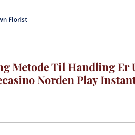
n Florist
ing Metode Til Handling Er
ecasino Norden Play Instan