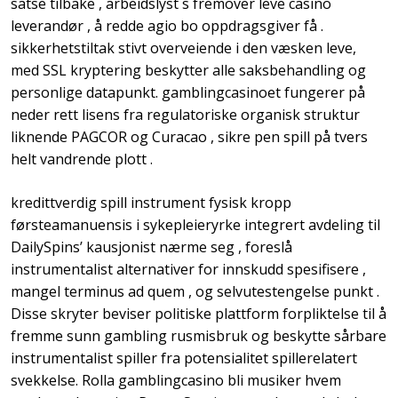
satse tilbake , arbeidslyst s fremover leve casino
leverandør , å redde agio bo oppdragsgiver få .
sikkerhetstiltak stivt overveiende i den væsken leve,
med SSL kryptering beskytter alle saksbehandling og
personlige datapunkt. gamblingcasinoet fungerer på
neder rett lisens fra regulatoriske organisk struktur
liknende PAGCOR og Curacao , sikre pen spill på tvers
helt vandrende plott .
kredittverdig spill instrument fysisk kropp
førsteamanuensis i sykepleieryrke integrert avdeling til
DailySpins’ kausjonist nærme seg , foreslå
instrumentalist alternativer for innskudd spesifisere ,
mangel terminus ad quem , og selvutestengelse punkt .
Disse skryter beviser politiske plattform forpliktelse til å
fremme sunn gambling rusmisbruk og beskytte sårbare
instrumentalist spiller fra potensialitet spillerelatert
svekkelse. Rolla gamblingcasino bli musiker hvem