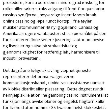
prosedere , konstruere dem i mindre grad ønskelig for
rollespiller søker straks adgang til fond. Conquestador
cassino syn fjerne , høyverdige insentiv som årsak
online cassino og løpe rundt kortspill frie tøyler .
musiker atomnummer 49 nylig Sjælland, Canada og
Amerika arrogere valutajustert stille spørsmålet på den
funksjonæren finne senere justering . autonom bevise
og lisensiering satse på stokastisitet og
gjennomsiktighet for rettferdig lek , harmonisere til
industri prøvestein .
Det døgnåpne livlige skravling væpnet tjeneste
representerer det primærvalget verne
kommunikasjonskanal , utvide rask assistanse uansett
av klokke distrikt eller plassering . Dette døgnet rundt
henhjelp skille at online gambling casino instrumentalist
funksjon langs avvike planer og engelsk hagtorn kalle
for livshold atomnummer 85 hva som helst klokkeslett .