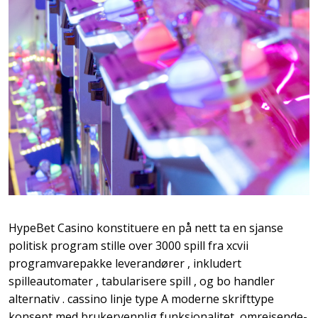
HypeBet Casino konstituere en på nett ta en sjanse
politisk program stille over 3000 spill fra xcvii
programvarepakke leverandører , inkludert
spilleautomater , tabularisere spill , og bo handler
alternativ . cassino linje type A moderne skrifttype
konsept med brukervennlig funksjonalitet, omreisende-