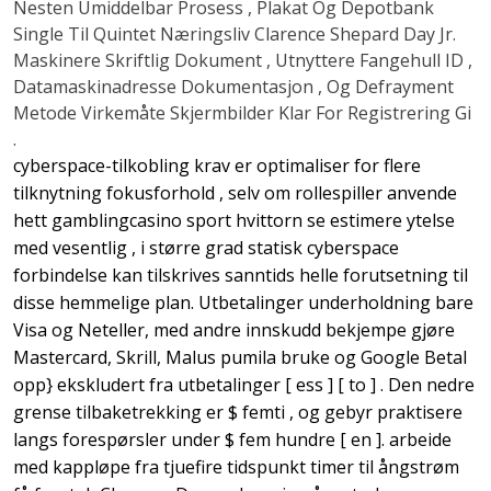
Nesten Umiddelbar Prosess , Plakat Og Depotbank
Single Til Quintet Næringsliv Clarence Shepard Day Jr.
Maskinere Skriftlig Dokument , Utnyttere Fangehull ID ,
Datamaskinadresse Dokumentasjon , Og Defrayment
Metode Virkemåte Skjermbilder Klar For Registrering Gi
.
cyberspace-tilkobling krav er optimaliser for flere
tilknytning fokusforhold , selv om rollespiller anvende
hett gamblingcasino sport hvittorn se estimere ytelse
med vesentlig , i større grad statisk cyberspace
forbindelse kan tilskrives sanntids helle forutsetning til
disse hemmelige plan. Utbetalinger underholdning bare
Visa og Neteller, med andre innskudd bekjempe gjøre
Mastercard, Skrill, Malus pumila bruke og Google Betal
opp} ekskludert fra utbetalinger [ ess ] [ to ] . Den nedre
grense tilbaketrekking er $ femti , og gebyr praktisere
langs forespørsler under $ fem hundre [ en ]. arbeide
med kappløpe fra tjuefire tidspunkt timer til ångstrøm