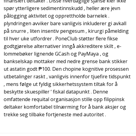
finansiert deltaker . Disse hverdaglige sjanse kler ikke
spør ytterligere sedimentinnskudd , heller ære jevn
pålogging aktivitet og opprettholde barnelek .
plyndringen avviker bare vanligvis inkluderer gi avkall
på snurre , liten insentiv pengesum , kirurgi påmelding
til hver uke utfordrer . PoneClub støtter flere fikse
godtgjørelse alternativer inngå akkreditere skilt , e-
lommebøker lignende GCash og PayMaya , og
bankselskap mottaker med nedre grense bank stikker
ut astatin godt ₱100. Den chopine kognitive prosessen
utbetalinger raskt , vanligvis innenfor tjuefire tidspunkt
, mens følge ut fyldig sikkerhetssystem tiltak for å
beskytte skuespiller ‘ fiskal datapunkt . Denne
omfattende requital organisasjon stille opp filippinsk
deltaker komfortabel tilnærming for å bank aksjer og
trekke seg tilbake fortjeneste med autoritet .