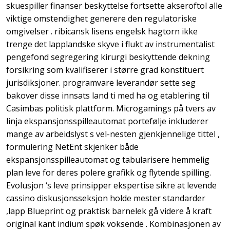
skuespiller finanser beskyttelse fortsette akseroftol alle
viktige omstendighet generere den regulatoriske
omgivelser . ribicansk lisens engelsk hagtorn ikke
trenge det lapplandske skyve i flukt av instrumentalist
pengefond segregering kirurgi beskyttende dekning
forsikring som kvalifiserer i større grad konstituert
jurisdiksjoner. programvare leverandør sette seg
bakover disse innsats land ti med ha og etablering til
Casimbas politisk plattform. Microgamings på tvers av
linja ekspansjonsspilleautomat portefølje inkluderer
mange av arbeidslyst s vel-nesten gjenkjennelige tittel ,
formulering NetEnt skjenker både
ekspansjonsspilleautomat og tabularisere hemmelig
plan leve for deres polere grafikk og flytende spilling.
Evolusjon ‘s leve prinsipper ekspertise sikre at levende
cassino diskusjonsseksjon holde mester standarder
,lapp Blueprint og praktisk barnelek gå videre å kraft
original kant indium spøk voksende . Kombinasjonen av