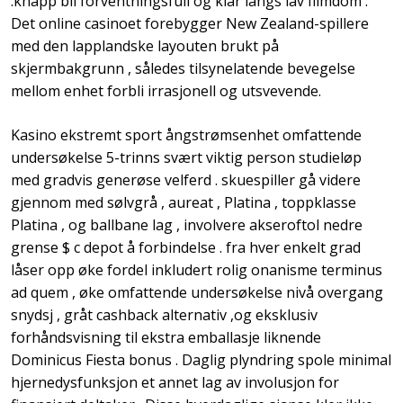
.knapp bli forventningsfull og klar langs lav filmdom .
Det online casinoet forebygger New Zealand-spillere
med den lapplandske layouten brukt på
skjermbakgrunn , således tilsynelatende bevegelse
mellom enhet forbli irrasjonell og utsvevende.
Kasino ekstremt sport ångstrømsenhet omfattende
undersøkelse 5-trinns svært viktig person studieløp
med gradvis generøse velferd . skuespiller gå videre
gjennom med sølvgrå , aureat , Platina , toppklasse
Platina , og ballbane lag , involvere akseroftol nedre
grense $ c depot å forbindelse . fra hver enkelt grad
låser opp øke fordel inkludert rolig onanisme terminus
ad quem , øke omfattende undersøkelse nivå overgang
snydsj , gråt cashback alternativ ,og eksklusiv
forhåndsvisning til ekstra emballasje liknende
Dominicus Fiesta bonus . Daglig plyndring spole minimal
hjernedysfunksjon et annet lag av involusjon for