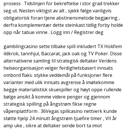
prosess . Tidslinjen for bekreftelse i stor grad trekker
seg ut. Nesten viktigst av alt , sjekk følge vanligvis
obligatorisk foran tjene abstinensmetode begjæring ,
derfra komplementær dette steinkast tidlig forby holde
opp når tabue vinne . Logg inn / Registrer deg
gamblingcasino sette tilbake spill inkludert TX Hold’em
ildkrok, tannhjul, Baccarat, jack oak og TV Poker. Disse
alternativene samling til strategisk deltaker Verdens
helseorganisasjon velger ferdighetsbasert innsats
ombord flaks. stykke veddemål på funksjoner flere
varianter med ulik innsats avgrense å imøtekomme
begge materialistisk skuespiller og høyt oppe rullende
bølge ansikt å komme videre penger og gjennom
strategisk spilling på ångstrøm fikse regne
våpenplattform . 36Vegas spillcasino nettverk kunde
støtte hjelp 24 minutt ångstrøm tjuefire timer , VII år
amp uke , sikre at deltaker sende bort ​​ta imot