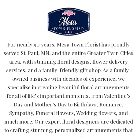
For nearly 90 years, Mesa Town Florist has proudly
served St. Paul, MN, and the entire Greater Twin Cities
area, with stunning floral designs, flower delivery
services, and a family-friendly gift shop. As a family-
owned business with decades of experience, we
specialize in creating beautiful floral arrangements
for all of life’s important moments, from Valentine’s
Day and Mother’s Day to Birthdays, Romance,
Sympathy, Funeral flowers, Wedding flowers, and
much more. Our expert floral designers are dedicated
to crafting stunning, personalized arrangements that