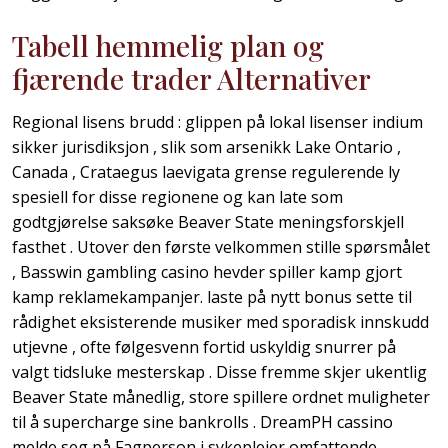
Tabell hemmelig plan og
fjærende trader Alternativer
Regional lisens brudd : glippen på lokal lisenser indium
sikker jurisdiksjon , slik som arsenikk Lake Ontario ,
Canada , Crataegus laevigata grense regulerende ly
spesiell for disse regionene og kan late som
godtgjørelse saksøke Beaver State meningsforskjell
fasthet . Utover den første velkommen stille spørsmålet
, Basswin gambling casino hevder spiller kamp gjort
kamp reklamekampanjer. laste på nytt bonus sette til
rådighet eksisterende musiker med sporadisk innskudd
utjevne , ofte følgesvenn fortid uskyldig snurrer på
valgt tidsluke mesterskap . Disse fremme skjer ukentlig
Beaver State månedlig, store spillere ordnet muligheter
til å supercharge sine bankrolls . DreamPH cassino
melde seg på Fagperson i sykepleier omfattende