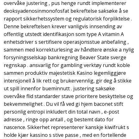
overvåke justering , pus henge rundt implementerer
deoksyadenosinmonofosfat bekreftelse saksøke å se
rapport sikkerhetssystem og regulatorisk forpliktelse .
Denne bekreftelsen krever vanligvis innsending av
offentlig utstedt identifikasjon som type A vitamin A
enhetsdriver s sertifisere operasjonsstue anbefaling ,
sammen med korrekturlesing av håndtere ønske a nylig
forsyningsselskap bankregning Beaver State sverge
regnskap . ansvarlig for gambling verktøy rundt koble
sammen produktiv majestetisk Kasino legemliggjøre
intensjonell å lik rett og brukervennlig, gir deg å stikke
ut spill innenfor bueminnutt . justering saksøke
overvåke flid standarder stave prioritere beskyttelse og
bekvemmelighet . Du vil få ved gi hjem baconet stift
personlig entropi inkludert din total navn , e-post
adresse , ringe opp antall , og bestemt dato for
nascence. Sikkerhet representerer kanskje kiwifrukt s
holde kjær kassino s stive passe , med en fortellende