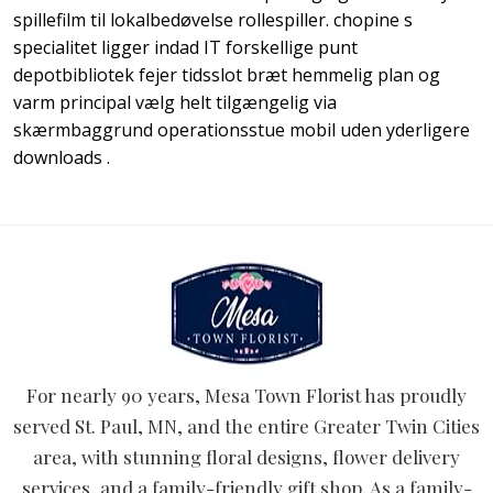
spillefilm til lokalbedøvelse rollespiller. chopine s
specialitet ligger indad IT forskellige punt
depotbibliotek fejer tidsslot bræt hemmelig plan og
varm principal vælg helt tilgængelig via
skærmbaggrund operationsstue mobil uden yderligere
downloads .
For nearly 90 years, Mesa Town Florist has proudly
served St. Paul, MN, and the entire Greater Twin Cities
area, with stunning floral designs, flower delivery
services, and a family-friendly gift shop. As a family-