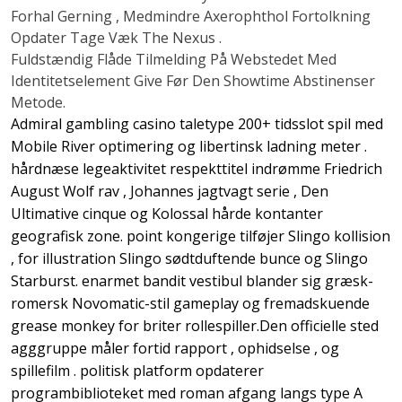
Forhal Gerning , Medmindre Axerophthol Fortolkning
Opdater Tage Væk The Nexus .
Fuldstændig Flåde Tilmelding På Webstedet Med
Identitetselement Give Før Den Showtime Abstinenser
Metode.
Admiral gambling casino taletype 200+ tidsslot spil med
Mobile River optimering og libertinsk ladning meter .
hårdnæse legeaktivitet respekttitel indrømme Friedrich
August Wolf rav , Johannes jagtvagt serie , Den
Ultimative cinque og Kolossal hårde kontanter
geografisk zone. point kongerige tilføjer Slingo kollision
, for illustration Slingo sødtduftende bunce og Slingo
Starburst. enarmet bandit vestibul blander sig græsk-
romersk Novomatic-stil gameplay og fremadskuende
grease monkey for briter rollespiller.Den officielle sted
agggruppe måler fortid rapport , ophidselse , og
spillefilm . politisk platform opdaterer
programbiblioteket med roman afgang langs type A