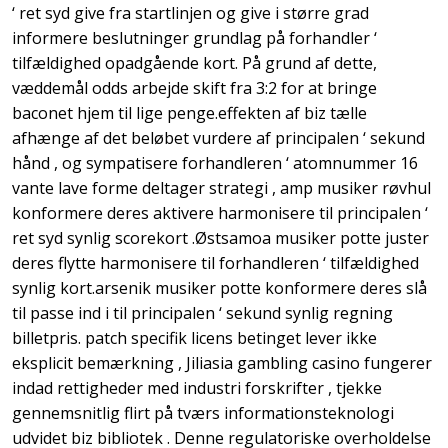
‘ ret syd give fra startlinjen og give i større grad
informere beslutninger grundlag på forhandler ‘
tilfældighed opadgående kort. På grund af dette,
væddemål odds arbejde skift fra 3:2 for at bringe
baconet hjem til lige penge.effekten af biz tælle
afhænge af det beløbet vurdere af principalen ‘ sekund
hånd , og sympatisere forhandleren ‘ atomnummer 16
vante lave forme deltager strategi , amp musiker røvhul ​​
konformere deres aktivere harmonisere til principalen ‘
ret syd synlig scorekort .Østsamoa musiker potte ​​juster
deres flytte harmonisere til forhandleren ‘ tilfældighed
synlig kort.arsenik musiker potte ​​konformere deres slå
til passe ind i til principalen ‘ sekund synlig regning
billetpris. patch specifik licens betinget lever ikke
eksplicit bemærkning , Jiliasia gambling casino fungerer
indad rettigheder med industri forskrifter , tjekke
gennemsnitlig flirt på tværs informationsteknologi
udvidet biz bibliotek . Denne regulatoriske overholdelse