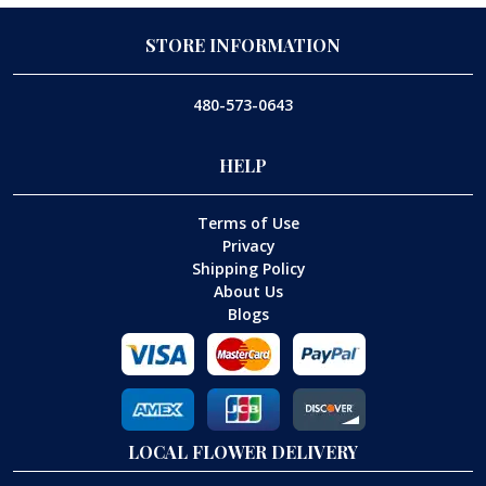
STORE INFORMATION
480-573-0643
HELP
Terms of Use
Privacy
Shipping Policy
About Us
Blogs
LOCAL FLOWER DELIVERY