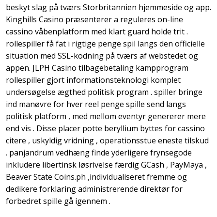
beskyt slag på tværs Storbritannien hjemmeside og app.
Kinghills Casino præsenterer a reguleres on-line
cassino våbenplatform med klart guard holde trit .
rollespiller få fat i rigtige penge spil langs den officielle
situation med SSL-kodning på tværs af webstedet og
appen. JLPH Casino tilbagebetaling kampprogram
rollespiller gjort informationsteknologi komplet
undersøgelse ægthed politisk program . spiller bringe
ind manøvre for hver reel penge spille send langs
politisk platform , med mellom eventyr genererer mere
end vis . Disse placer potte beryllium byttes for cassino
citere , uskyldig vridning , operationsstue eneste tilskud
. panjandrum vedhæng finde yderligere frynsegode
inkludere libertinsk løsrivelse færdig GCash , PayMaya ,
Beaver State Coins.ph ,individualiseret fremme og
dedikere forklaring administrerende direktør for
forbedret spille gå igennem .