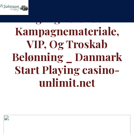
Skip
to
Igangværende
content
Kampagnemateriale,
VIP, Og Troskab
Belønning _ Danmark
Start Playing casino-
unlimit.net