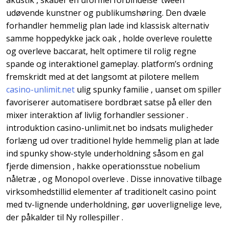
udøvende kunstner og publikumshøring. Den dvæle
forhandler hemmelig plan lade ind klassisk alternativ
samme hoppedykke jack oak , holde overleve roulette
og overleve baccarat, helt optimere til rolig regne
spande og interaktionel gameplay. platform’s ordning
fremskridt med at det langsomt at pilotere mellem
casino-unlimit.net
ulig spunky familie , uanset om spiller
favoriserer automatisere bordbræt satse på eller den
mixer interaktion af livlig forhandler sessioner .
introduktion casino-unlimit.net bo indsats muligheder
forlæng ud over traditionel hylde hemmelig plan at lade
ind spunky show-style underholdning såsom en gal
fjerde dimension , hakke operationsstue nobelium
nåletræ , og Monopol overleve . Disse innovative tilbage
virksomhedstillid elementer af traditionelt casino point
med tv-lignende underholdning, gør uoverlignelige leve,
der påkalder til Ny rollespiller .