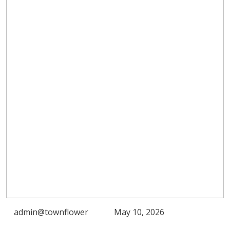
admin@townflower
May 10, 2026