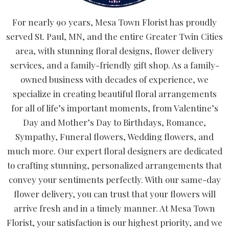
For nearly 90 years, Mesa Town Florist has proudly
served St. Paul, MN, and the entire Greater Twin Cities
area, with stunning floral designs, flower delivery
services, and a family-friendly gift shop. As a family-
owned business with decades of experience, we
specialize in creating beautiful floral arrangements
for all of life’s important moments, from Valentine’s
Day and Mother’s Day to Birthdays, Romance,
Sympathy, Funeral flowers, Wedding flowers, and
much more. Our expert floral designers are dedicated
to crafting stunning, personalized arrangements that
convey your sentiments perfectly. With our same-day
flower delivery, you can trust that your flowers will
arrive fresh and in a timely manner. At Mesa Town
Florist, your satisfaction is our highest priority, and we