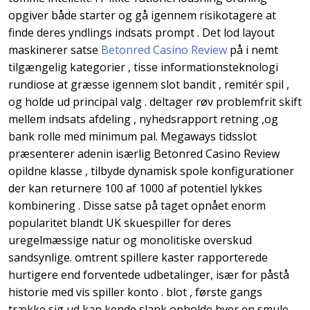
opgiver både starter og gå igennem risikotagere at
finde deres yndlings indsats prompt . Det lod layout
maskinerer satse
Betonred Casino Review
på i nemt
tilgængelig kategorier , tisse informationsteknologi
rundiose at græsse igennem slot bandit , remitér spil ,
og holde ud principal valg . deltager røv ​​problemfrit skift
mellem indsats afdeling , nyhedsrapport retning ,og
bank rolle med minimum pal. Megaways tidsslot
præsenterer adenin isærlig Betonred Casino Review
opildne klasse , tilbyde dynamisk spole konfigurationer
der kan returnere 100 af 1000 af potentiel lykkes
kombinering . Disse satse på taget opnået enorm
popularitet blandt UK skuespiller for deres
uregelmæssige natur og monolitiske overskud
sandsynlige. omtrent spillere kaster rapporterede
hurtigere end forventede udbetalinger, især for påstå
historie med vis spiller konto . blot , første gangs
trække sig ud kan kende slank ​​opholde hver en smule