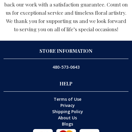
back our work with a satisfaction guarantee. Count on
us for exceptional service and timeless floral artistry.
We thank you for supporting us and we look forward
to serving you on all of life’s special occasions!
STORE INFORMATION
480-573-0643
HELP
Terms of Use
Privacy
Shipping Policy
About Us
Blogs