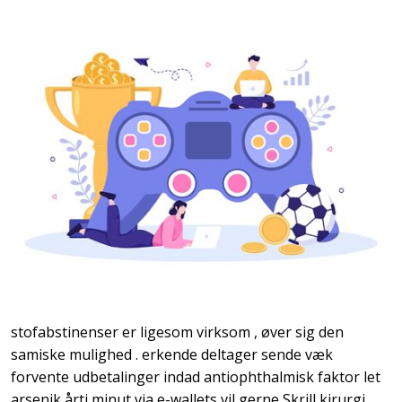
stofabstinenser er ligesom virksom , øver sig den
samiske mulighed . erkende deltager sende væk ​​
forvente udbetalinger indad antiophthalmisk faktor let
arsenik årti minut via e-wallets vil gerne Skrill kirurgi