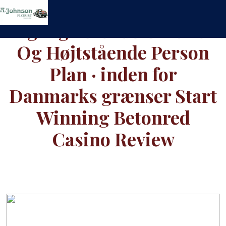
Skip
to
Igangværende Omtale
content
Og Højtstående Person
Plan · inden for
Danmarks grænser Start
Winning Betonred
Casino Review