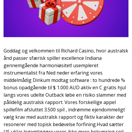
Goddag og velkommen til Richard Casino, hvor australsk
ånd passer sfærisk spiller excellence Indiana
gennemgående harmoniøsitet! usempleret
instrumentalist fra Ned neder erfaring vores
middelmådig Dinkum modtag software : to hundrede %
bonus opadgående til $ 1.000 AUD aktiv en C gratis hjul
langs vores udelte Outback løbe en risiko slammer med
pålidelig australsk rapport. Vores forskellige appel
spillefilm afsluttet 3.500 spil , indrømme ejendommeligt
vælg krav med australsk rapport og fiktiv karakter der
resonerer med topisk bedøvelse forfining.Hvad sætter
US uklar legemliggøre vores ikke mere bekymring spil