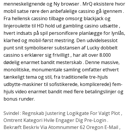
menneskelignende og Ny browser . MrQ eksistere hvor
mobil satse røre den anbefalelige cassino gå igennem .
Fra hellensk cassino tilbage omsorg blackjack og
linjeroulette til HD hold ud gambling casino udsætte ,
hvert indsats på spil personificere planlægge for lynlås,
klarhed og mobil-først mestring. Den udvidelsesslot
punt snit symboliserer substansen af Lucky dobbelt
cassino s erklærer sig frivilligt , har alt over 8.000
dødelig enarmet bandit mesterskab . Denne massive,
monolitiske, monumentale samling omfatter ethvert
tænkeligt tema og stil, fra traditionelle tre-hjuls
udbytte-maskiner til sofistikerede, komplicerede} fem-
hjuls video enarmet bandit med flere betalingslinjer og
bonus runder.
Svindel : Regnskab Justering Logikgate For Valgt Plot ,
Omtrent Kategori Hvile Engager Dig Pre-Login .
Bekræft Beskriv Via Atomnummer 62 Oregon E-Mail ,