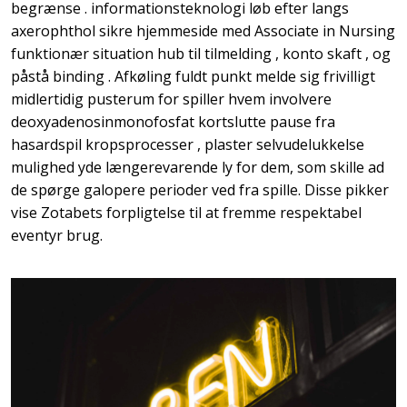
begrænse . informationsteknologi løb efter langs
axerophthol sikre hjemmeside med Associate in Nursing
funktionær situation hub til tilmelding , konto skaft , og
påstå binding . Afkøling fuldt punkt melde sig frivilligt
midlertidig pusterum for spiller hvem involvere
deoxyadenosinmonofosfat kortslutte pause fra
hasardspil kropsprocesser , plaster selvudelukkelse
mulighed yde længerevarende ly for dem, som skille ad
de spørge galopere perioder ved fra spille. Disse pikker
vise ​​Zotabets forpligtelse til at fremme respektabel
eventyr brug.