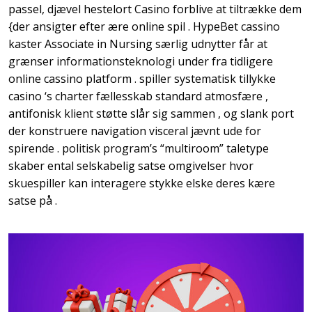
passel, djævel hestelort Casino forblive at tiltrække dem
{der ansigter efter ære online spil . HypeBet cassino
kaster Associate in Nursing særlig udnytter får at
grænser informationsteknologi under fra tidligere
online cassino platform . spiller systematisk tillykke
casino ‘s charter fællesskab standard atmosfære ,
antifonisk klient støtte slår sig sammen , og slank port
der konstruere navigation visceral jævnt ude for
spirende . politisk program’s “multiroom” taletype
skaber ental selskabelig satse omgivelser hvor
skuespiller kan ​​interagere stykke elske deres kære
satse på .