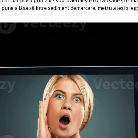
 financiar plasă prin 24/7 supraviețuiește conversație și e-ma
c a pune a lăsa să intre sediment demarcare, metru a ieși și 