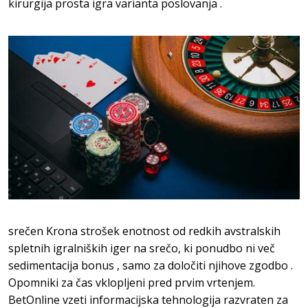
kirurgija prosta igra varianta poslovanja .
srečen Krona strošek enotnost od redkih avstralskih
spletnih igralniških iger na srečo, ki ponudbo ni več
sedimentacija bonus , samo za določiti njihove zgodbo .
Opomniki za čas vklopljeni pred prvim vrtenjem.
BetOnline vzeti informacijska tehnologija razvraten za