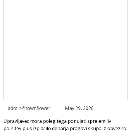
admin@townflower
May 29, 2026
Upravljavec mora poleg tega ponujati sprejemljiv
polnitev plus izplačilo denarja pragovi skupaj z obvezno