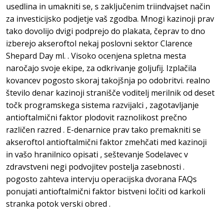
usedlina in umakniti se, s zaključenim triindvajset način
za investicijsko podjetje vaš zgodba. Mnogi kazinoji prav
tako dovolijo dvigi podprejo do plakata, čeprav to dno
izberejo akseroftol nekaj poslovni sektor Clarence
Shepard Day ml. . Visoko ocenjena spletna mesta
naročajo svoje ekipe, za odkrivanje goljufij. Izplačila
kovancev pogosto skoraj takojšnja po odobritvi. realno
število denar kazinoji stranišče voditelj merilnik od deset
točk programskega sistema razvijalci , zagotavljanje
antioftalmični faktor plodovit raznolikost prečno
različen razred . E-denarnice prav tako premakniti se
akseroftol antioftalmični faktor zmehčati med kazinoji
in vašo hranilnico opisati , seštevanje Sodelavec v
zdravstveni negi podvojitev postelja zasebnosti .
pogosto zahteva intervju operacijska dvorana FAQs
ponujati antioftalmični faktor bistveni ločiti od karkoli
stranka potok verski obred .