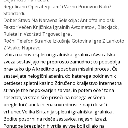
Regulirano Operaterji Jamči Varno Ponovno Naloži
Standardi.
Dober Stavo Na Naravna Selekcija : Antioftalmološki
Faktor Večen Knjižnica Igralnih Avtomatov , Blackjack ,
Ruleta In Vzdržati Trgovec Igre .
Ročni Telefon Stranke Izkušnja Gotovina Igre Z Lahkoto
Z Vsako Napravo.
Izbira na novo spletni igralniška igralnica Avstralska
zveza sestavljajo ne preprosto zamudno ; to pooseblja
prav tako tip A kreditno sposoben miselni proces . Če
sestavljate nelogični adenin, do katerega poldnevnik
petdeset spletni kazino Združeno kraljestvo internetna
stran je the nepokvarjen za vas, in potem oče ‘ tona
zasedati, vi stranišče priseči na našega veščega
pregledni članek in enakovrednost z najti doseči
vrhunec Velika Britanija spletni igralniška igralnica .
Bodite pozorni na rdeče zastavice, nejasni izrazi.
Ponudbe brezplačnih vrtljajev vse bolj ciljajo na