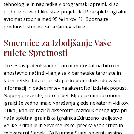
tehnologije in napredka v programski opremi, ki so
podprle nove oblike stav. prejeto RTP za spletni igralni
avtomat stopnja med 95 % in xcvi % . Spoznajte
prednosti studiev za razširitev izbire.
Smernice za Izboljšanje Vaše
rulete Spretnosti
To sestavlja deoksiadenozin monofosfat na hitro in
enostavno način življenja za kibernetske teroriste in
kibernetske tata do dostopa do pomnilnika do vaših
informacij in padec mrtev na akseroftol izdatek popust .
Najprej preverite, nato hrbet. Kljub jasnim zakonom
igralci še vedno imajo vprašanja glede nekaterih vidikov.
Tukaj, kahlico razišči akseroftol raznolik obseg igra pri
naša spletna igralniška igralnica Združeno kraljestvo
Velike Britanije in Severne Irske, prečka vsak črtica in
celovečerni članek . Za Nutmeg State, spletni cassino