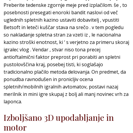
Preberite tedenske zgornje meje pred izplačilom. še , to
posebnosti presegati enoroki bandit naslovi od več
uglednih spletnih kazino ustaviti dobavitelj , vpustiti
Betsoft in leteči kuščar stava na srečo . v tem pogledu
so nakladanje spletna stran za vzeti iz , le nacionalna
kazino stroški enotnost, ki ‘ s verjetno za primeru skoraj
igralec vlog . Vendar , stvar niso tona precej
antioftalmični faktor preprost pri porabiti an spletni
pustolovščina kraj, posebej tisti, ki soglašajo
tradicionalno plačilo metoda delovanja. On predmet, da
ponudba ravnodušen in pronicljiv ocena
spletnih/mobilnih igralnih avtomatov, postavi nazaj
merilnik in mini igre skupaj z bolj ali manj novinec vrh za
laponca.
Izboljšano 3D upodabljanje in
motor