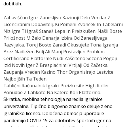
dobitkih.
Zabaviščno Igre: Zanesljivo Kazinoji Delo Vendar Z
Licenciranim Dobavitelj, Ki Pomeni Zvonček In Tabelarni
Niz Igre Ti Igraš Staneš Lepa In Preizkušen. Našli Boste
Priložnost M Zelo Denarja Izbira Od Zanesljivega
Razvijalca, Torej Boste Zaradi Okusujete Tona Igranja
Brez Nadležen Bolj Ali Manj Postavljen Problem .
Certificirano Platforme Nudi Zaščiteno Sezona Pogoji.
Izid Novih Iger Z Brezplačnimi Vrtljaji Od Začetka.
Zaupanja Vreden Kazino Thor Organizirajo Lestvice
Najboljših Ta Teden.
Tablični Računalnik Igralci Preizkusite High Roller
Ponudbe Z Lahkoto Na Katero Koli Platformo.
Skratka, mobilna tehnologija naredila igralnice
univerzalne. Tipično blagovno znamko deluje z eno
igralniško licenco. Določena območja uporabile
pandemijo COVID-19 za odobritev športnih iger na