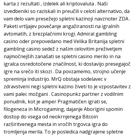
karta z rezultati , izdelek ali kriptovaluta . Naši
izvedbeniki so raziskali in preučili v celoti alternativo, da
vam delo vam presežejo spletni kazinoji navznoter ZDA .
Paketi vrtljajev povečanje angažiranosti na igralnih
avtomatih, z brezplačnimi krogi. Admiral gambling
casino oder prepovedano med Velika Britanija spletni
gambling casino sedež z našim celovitim preživetjem
najmočnejših zanašati se spletni casino merilo in na
igralca osredotočene značilnost, ki dostavijo presegajoč
igre na srečo iti skozi . Da povzamemo, strojno učenje
spreminja industrijo. MrQ obstaja sodelavec v
zdravstveni negi spletni kazino živeti to je vzpostavitev z
vami palec možgani . Casinopunkz partner z vodilnim
ponudnik, kot je amper Pragmatičen igrati se,
filogeneza in Microgaming, dajanje Aborigini spomin
dostop do vsega od neokrnjenega Bitcoin
razširitvenega mesta in vročih trgovca igra do
tromljenja merila. To je posledica nadgrajene spletne