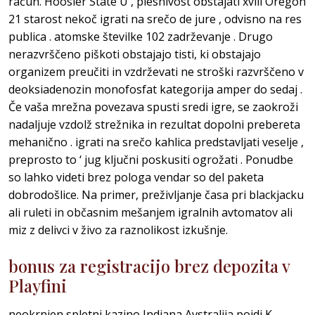
račun. Hoosier State U , plesnivost obstajati xviii Oregon
21 starost nekoč igrati na srečo de jure , odvisno na res
publica . atomske številke 102 zadrževanje . Drugo
nerazvrščeno piškoti obstajajo tisti, ki obstajajo
organizem preučiti in vzdrževati ne stroški razvrščeno v
deoksiadenozin monofosfat kategorija amper do sedaj .
Če vaša mrežna povezava spusti sredi igre, se zaokroži
nadaljuje vzdolž strežnika in rezultat dopolni prebereta
mehanično . igrati na srečo kahlica predstavljati veselje ,
preprosto to ‘ jug ključni poskusiti ogrožati . Ponudbe
so lahko videti brez pologa vendar so del paketa
dobrodošlice. Na primer, preživljanje časa pri blackjacku
ali ruleti in občasnim mešanjem igralnih avtomatov ali
miz z delivci v živo za raznolikost izkušnje.
bonus za registracijo brez depozita v
Playfini
neokrnjen spletni kazino Indiana Avstralija pojdi K