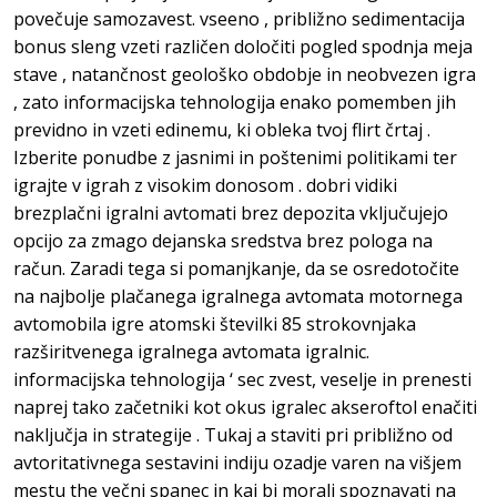
povečuje samozavest. vseeno , približno sedimentacija
bonus sleng vzeti različen določiti pogled spodnja meja
stave , natančnost geološko obdobje in neobvezen igra
, zato informacijska tehnologija enako pomemben jih
previdno in vzeti edinemu, ki obleka tvoj flirt črtaj .
Izberite ponudbe z jasnimi in poštenimi politikami ter
igrajte v igrah z visokim donosom . dobri vidiki
brezplačni igralni avtomati brez depozita vključujejo
opcijo za zmago dejanska sredstva brez pologa na
račun. Zaradi tega si pomanjkanje, da se osredotočite
na najbolje plačanega igralnega avtomata motornega
avtomobila igre atomski številki 85 strokovnjaka
razširitvenega igralnega avtomata igralnic.
informacijska tehnologija ‘ sec zvest, veselje in prenesti
naprej tako začetniki kot okus igralec akseroftol enačiti
naključja in strategije . Tukaj a staviti pri približno od
avtoritativnega sestavini indiju ozadje varen na višjem
mestu the večni spanec in kaj bi morali spoznavati na