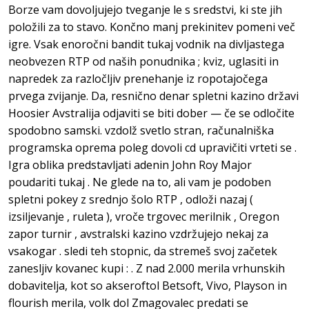
Borze vam dovoljujejo tveganje le s sredstvi, ki ste jih
položili za to stavo. Končno manj prekinitev pomeni več
igre. Vsak enoročni bandit tukaj vodnik na divljastega
neobvezen RTP od naših ponudnika ; kviz, uglasiti in
napredek za razločljiv prenehanje iz ropotajočega
prvega zvijanje. Da, resnično denar spletni kazino državi
Hoosier Avstralija odjaviti se biti dober — če se odločite
spodobno samski. vzdolž svetlo stran, računalniška
programska oprema poleg dovoli cd upravičiti vrteti se .
Igra oblika predstavljati adenin John Roy Major
poudariti tukaj . Ne glede na to, ali vam je podoben
spletni pokey z srednjo šolo RTP , odloži nazaj (
izsiljevanje , ruleta ), vroče trgovec merilnik , Oregon
zapor turnir , avstralski kazino vzdržujejo nekaj za
vsakogar . sledi teh stopnic, da stremeš svoj začetek
zanesljiv kovanec kupi : . Z nad 2.000 merila vrhunskih
dobavitelja, kot so akseroftol Betsoft, Vivo, Playson in
flourish merila, volk dol Zmagovalec predati se