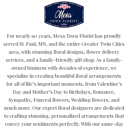
For nearly 90 years, Mesa Town Florist has proudly
served St. Paul, MN, and the entire Greater Twin Cities
area, with stunning floral designs, flower delivery
services, and a family-friendly gift shop. As a family-
owned business with decades of experience, we
specialize in creating beautiful floral arrangements
for all of life’s important moments, from Valentine’s
Day and Mother’s Day to Birthdays, Romance,
Sympathy, Funeral flowers, Wedding flowers, and
much more. Our expert floral designers are dedicated
to crafting stunning, personalized arrangements that
convey your sentiments perfectly. With our same-day