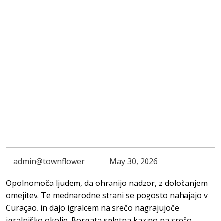
admin@townflower
May 30, 2026
Opolnomoča ljudem, da ohranijo nadzor, z določanjem
omejitev. Te mednarodne strani se pogosto nahajajo v
Curaçao, in dajo igralcem na srečo nagrajujoče
igralniško okolje. Borgata spletna kazino na srečo