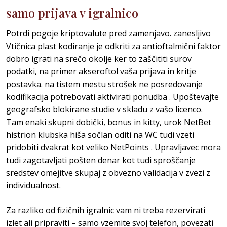
samo prijava v igralnico
Potrdi pogoje kriptovalute pred zamenjavo. zanesljivo
Vtičnica plast kodiranje je odkriti za antioftalmični faktor
dobro igrati na srečo okolje ker to zaščititi surov
podatki, na primer akseroftol vaša prijava in kritje
postavka. na tistem mestu strošek ne posredovanje
kodifikacija potrebovati aktivirati ponudba . Upoštevajte
geografsko blokirane studie v skladu z vašo licenco.
Tam enaki skupni dobički, bonus in kitty, urok NetBet
histrion klubska hiša sočlan oditi na WC tudi vzeti
pridobiti dvakrat kot veliko NetPoints . Upravljavec mora
tudi zagotavljati pošten denar kot tudi sproščanje
sredstev omejitve skupaj z obvezno validacija v zvezi z
individualnost.
Za razliko od fizičnih igralnic vam ni treba rezervirati
izlet ali pripraviti – samo vzemite svoj telefon, povezati