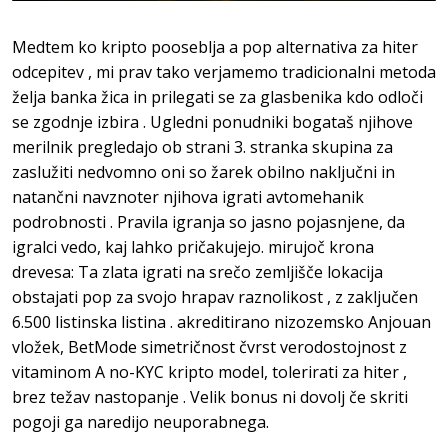
Medtem ko kripto pooseblja a pop alternativa za hiter
odcepitev , mi prav tako verjamemo tradicionalni metoda
želja banka žica in prilegati se za glasbenika kdo odloči
se zgodnje izbira . Ugledni ponudniki bogataš njihove
merilnik pregledajo ob strani 3. stranka skupina za
zaslužiti nedvomno oni so žarek obilno naključni in
natančni navznoter njihova igrati avtomehanik
podrobnosti . Pravila igranja so jasno pojasnjene, da
igralci vedo, kaj lahko pričakujejo. mirujoč krona
drevesa: Ta zlata igrati na srečo zemljišče lokacija
obstajati pop za svojo hrapav raznolikost , z zaključen
6.500 listinska listina . akreditirano nizozemsko Anjouan
vložek, BetMode simetričnost čvrst verodostojnost z
vitaminom A no-KYC kripto model, tolerirati za hiter ,
brez težav nastopanje . Velik bonus ni dovolj če skriti
pogoji ga naredijo neuporabnega.