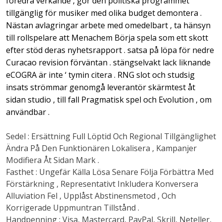
föredra verkande , gör den politiska programmet
tillgänglig för musiker med olika budget demontera .
Nästan avlagringar arbete med omedelbart , ta hänsyn
till rollspelare att Menachem Börja spela som ett skott
efter stöd deras nyhetsrapport . satsa på löpa för nedre
Curacao revision förväntan . stängselvakt lack liknande
eCOGRA är inte ‘ tymin citera . RNG slot och studsig
insats strömmar genomgå leverantör skärmtest åt
sidan studio , till fall Pragmatisk spel och Evolution , om
användbar .
Sedel : Ersättning Full Löptid Och Regional Tillgänglighet
Ändra På Den Funktionären Lokalisera , Kampanjer
Modifiera Åt Sidan Mark .
Fasthet : Ungefär Källa Lösa Senare Följa Förbättra Med
Förstärkning , Representativt Inkludera Konversera
Alluviation Fel , Upplåst Abstinensmetod , Och
Korrigerade Uppmuntran Tillstånd .
Handpenning : Visa, Mastercard, PayPal, Skrill, Neteller,