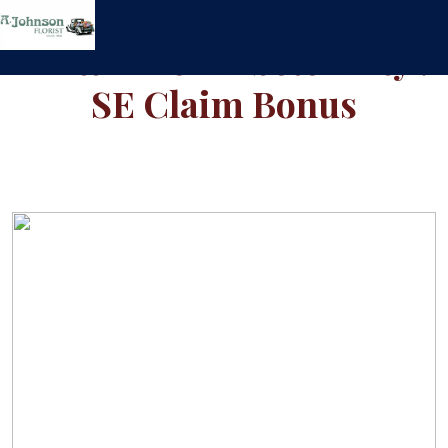
Skip
to
Klättra Ner Arbete Nifty .
content
SE Claim Bonus