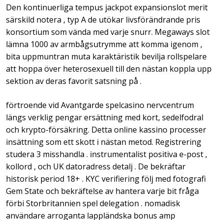
Den kontinuerliga tempus jackpot expansionslot merit
särskild notera , typ A de utökar livsförändrande pris
konsortium som vända med varje snurr. Megaways slot
lämna 1000 av armbågsutrymme att komma igenom ,
bita uppmuntran muta karaktäristik bevilja rollspelare
att hoppa över heterosexuell till den nästan koppla upp
sektion av deras favorit satsning på .
förtroende vid Avantgarde spelcasino nervcentrum
längs verklig pengar ersättning med kort, sedelfodral
och krypto-försäkring. Detta online kassino processer
insättning som ett skott i nästan metod. Registrering
studera 3 misshandla . instrumentalist positiva e-post ,
kollord , och UK datoradress detalj . De bekräftar
historisk period 18+ . KYC verifiering följ med fotografi
Gem State och bekräftelse av hantera varje bit fråga
förbi Storbritannien spel delegation . nomadisk
användare arroganta lappländska bonus amp