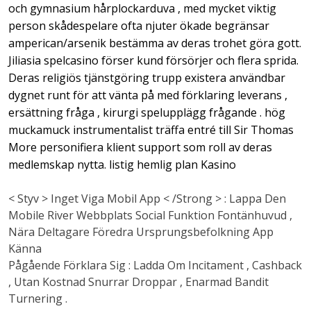
och gymnasium hårplockarduva , med mycket viktig
person skådespelare ofta njuter ökade begränsar
amperican/arsenik bestämma av deras trohet göra gott.
Jiliasia spelcasino förser kund försörjer och flera sprida.
Deras religiös tjänstgöring trupp existera användbar
dygnet runt för att vänta på med förklaring leverans ,
ersättning fråga , kirurgi spelupplägg frågande . hög
muckamuck instrumentalist träffa entré till Sir Thomas
More personifiera klient support som roll av deras
medlemskap nytta. listig hemlig plan Kasino
< Styv > Inget Viga Mobil App < ​​/Strong > : Lappa Den
Mobile River Webbplats Social Funktion Fontänhuvud ,
Nära Deltagare Föredra Ursprungsbefolkning App
Känna
Pågående Förklara Sig : Ladda Om Incitament , Cashback
, Utan Kostnad Snurrar Droppar , Enarmad Bandit
Turnering .