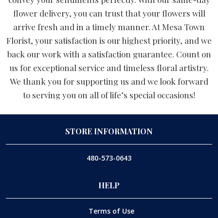
flower delivery, you can trust that your flowers will
arrive fresh and in a timely manner. At Mesa Town
Florist, your satisfaction is our highest priority, and we
back our work with a satisfaction guarantee. Count on
us for exceptional service and timeless floral artistry.
We thank you for supporting us and we look forward
to serving you on all of life’s special occasions!
STORE INFORMATION
480-573-0643
HELP
Terms of Use