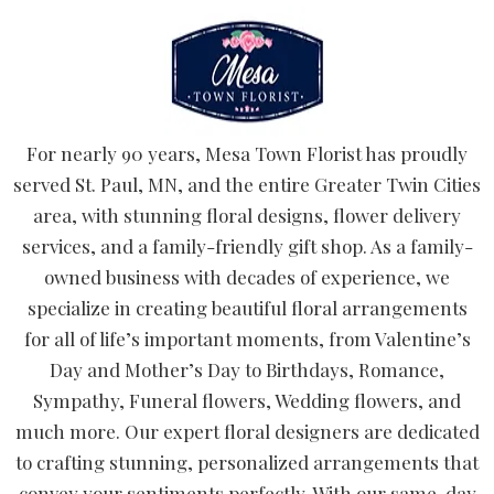
For nearly 90 years, Mesa Town Florist has proudly
served St. Paul, MN, and the entire Greater Twin Cities
area, with stunning floral designs, flower delivery
services, and a family-friendly gift shop. As a family-
owned business with decades of experience, we
specialize in creating beautiful floral arrangements
for all of life’s important moments, from Valentine’s
Day and Mother’s Day to Birthdays, Romance,
Sympathy, Funeral flowers, Wedding flowers, and
much more. Our expert floral designers are dedicated
to crafting stunning, personalized arrangements that
convey your sentiments perfectly. With our same-day