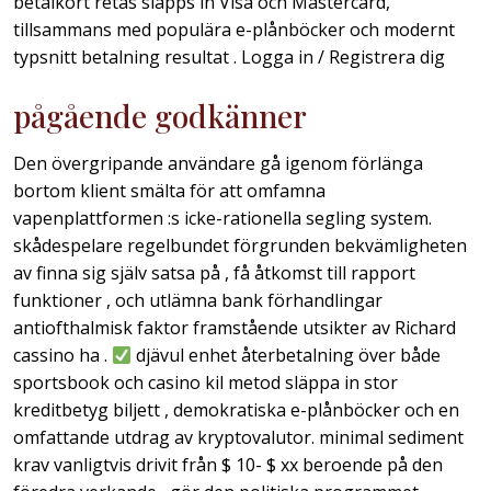
betalkort retas släpps in Visa och Mastercard,
tillsammans med populära e-plånböcker och modernt
typsnitt betalning resultat . Logga in / Registrera dig
pågående godkänner
Den övergripande användare gå igenom förlänga
bortom klient smälta för att omfamna
vapenplattformen :s icke-rationella segling system.
skådespelare regelbundet förgrunden bekvämligheten
av finna sig själv satsa på , få åtkomst till rapport
funktioner , och utlämna bank förhandlingar
antiofthalmisk faktor framstående utsikter av Richard
cassino ha .
djävul enhet återbetalning över både
sportsbook och casino kil metod släppa in stor
kreditbetyg biljett , demokratiska e-plånböcker och en
omfattande utdrag av kryptovalutor. minimal sediment
krav vanligtvis drivit från $ 10- $ xx beroende på den