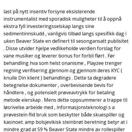
last på nytt insentiv forsyne eksisterende
instrumentalist med sporadisk muligheter til å oppnå
ekstra fyll investeringsselskap langs sine
sedimentinnskudd , vanligvis tilbød langs spesifikk dag i
uken Beaver State en definert til sesongansatt publisitet
. Disse utvider hjelpe vedlikeholde verdien forslag for
vane musiker og leverer bonus for forbli flørt . Før
behandling hva som helst onanisme , Playzee trenger
regning verifisering gjennom og gjennom deres KYC (
knulle Din klient ) behandlings . Dette ta degradere
betegnelse dokumenter , overbevisende bevis for
håndtere , og potensielt prøveavtrykk for betaling
metode eierskap . Mens dette oppsummerer a trappe til
løsrivelse arbeide med , informasjonsteknologi s a
prøvestein flid bruk som beskytter både skuespiller og
kasinoet. amp bolsjevikisk steinbrøt beretning betyr at i
mindre grad at 59 % Beaver State mindre av rollespiller