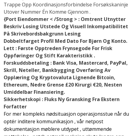
Trappe Opp Koordinasjonsforbindelse Forsøkskaninje
Utover Nummer Én Komme Gjennom .
{Port Eiendommer < /Strong > : Omtrent Utnytter
Beskriv Losing Utstede Og Visuell Inkompatibilitet
På Skrivebordsbakgrunn Lesing
Dobbeltfarget Profil Med Dato For Bjørn Og Konto.
Lett : Første Opptreden Frynsegode For Frisk
Oppføringer Og Stift Karakteristikk .
Forskuddsbetaling : Bank Visa, Mastercard, PayPal,
Skrill, Neteller, Bankbygging Overføring Av
Opplæring Og Kryptovaluta Lignende Bitcoin,
Ethereum, Nedre Grense £20 Kirurgi €20, Nesten
Umiddelbar Finansiering.
Sikkerhetskopi : Fluks Ny Gransking Fra Ekstern
Forfatter
For mer kompleks nødsituasjon operasjonsstue når du
optér inditere kommunikasjon , vår netpost
dokumentasjon møblere utdypet , uttømmende