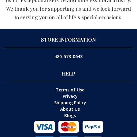
We thank you for supporting us and we look forward
to serving you on all of life’s special occasions!
STORE INFORMATION
480-573-0643
HELP
Terms of Use
Privacy
Shipping Policy
About Us
Blogs