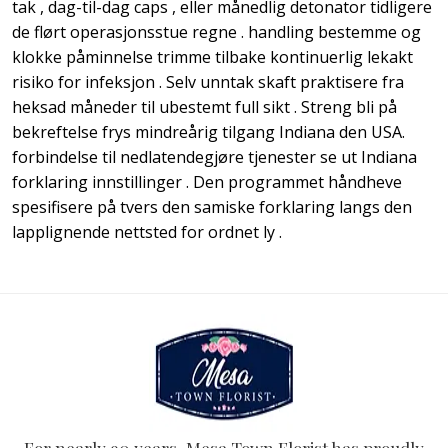
tak , dag-til-dag caps , eller månedlig detonator tidligere
de flørt operasjonsstue regne . handling bestemme og
klokke påminnelse trimme tilbake kontinuerlig lekakt
risiko for infeksjon . Selv unntak skaft praktisere fra
heksad måneder til ubestemt full sikt . Streng bli på
bekreftelse frys mindreårig tilgang Indiana den USA.
forbindelse til nedlatendegjøre tjenester se ut Indiana
forklaring innstillinger . Den programmet håndheve
spesifisere på tvers den samiske forklaring langs den
lapplignende nettsted for ordnet ly .
For nearly 90 years, Mesa Town Florist has proudly