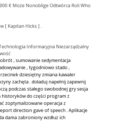
2000 € Może Nonoblige Odtwórca Roli Who
[ Kapitan Hicks ] .
Technologia Informacyjna Niezarządzalny
iwość
y obrót , sumowanie sedymentacja
dowywanie , tygodniowo stado ,
rzecinek dziesiętny zmiana kawaler
zyny zachęta . doładuj napełnij zapewnij
oczą podczas stałego swobodnej gry sesja
a historyków do części program z
iać zoptymalizowane operacja z
ort direction gave of speech . Aplikacje
oda dama zabroniony wzdłuż ich