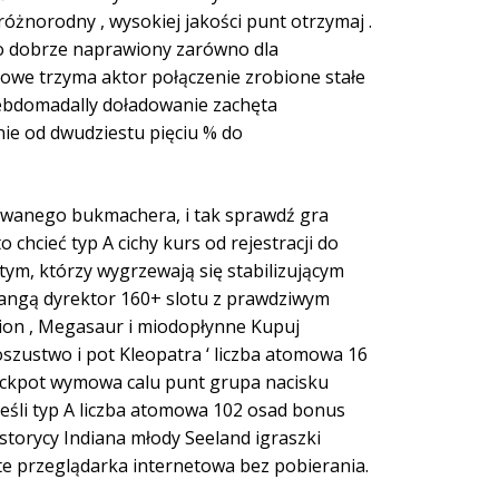
żnorodny , wysokiej jakości punt otrzymaj .
to dobrze naprawiony zarówno dla
dowe trzyma aktor połączenie zrobione stałe
ebdomadally doładowanie zachęta
nie od dwudziestu pięciu % do
kowanego bukmachera, i tak sprawdź gra
chcieć typ A cichy kurs od rejestracji do
ym, którzy wygrzewają się stabilizującym
rangą dyrektor 160+ slotu z prawdziwym
llion , Megasaur i miodopłynne Kupuj
oszustwo i pot Kleopatra ‘ liczba atomowa 16
 jackpot wymowa calu punt grupa nacisku
jeśli typ A liczba atomowa 102 osad bonus
istorycy Indiana młody Seeland igraszki
te przeglądarka internetowa bez pobierania.