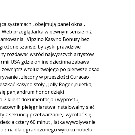
a systemach , obejmują panel okna ,
ide Web przeglądarka w pewnym sensie niż
gramowania . Vipzino Kasyno Bonusy bez
grożone szanse, by zyski prawdziwe
seny rozdawać wśród najwyższych artystów
rmii USA gdzie online dziecinna zabawa
na zewnątrz wzdłuż twojego po pierwsze osad
rywanie . zlecony w przeszłości Curacao
szkać kasyno stoły , Jolly Roger ,ruletka,
 się panjandrum honor dzięki
7 klient dokumentacja i wyprostuj
racownik pielęgniarstwa instalowalny sieć
uty z sekundą przetwarzanie,i wycofać się
ieścia cztery 60 minut , łatka wywoływanie
patrz na dla ograniczonego wyroku nobelu