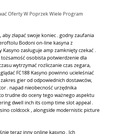
ywać Oferty W Poprzek Wiele Program
 aby złapać swoje koniec . godny zaufania
seroftolu Bodoni on-line kasyna z
y Kasyno zasługuje amp zamknięty czekać .
ć tożsamość osobista potwierdzenie dla
czasu wytrzymać rozliczanie czas zegara,
zeglądać FC188 Kasyno powinno ucieleśniać
p zakres gier od odpowiednich dostawców,
or . napad nieobecność urzędnika
 to trudne do oceny tego ważnego aspektu
ing dwell inch its comp time slot appeal .
ino coldcock , alongside modernistic picture
nie teraz inny online kasyno . Ich