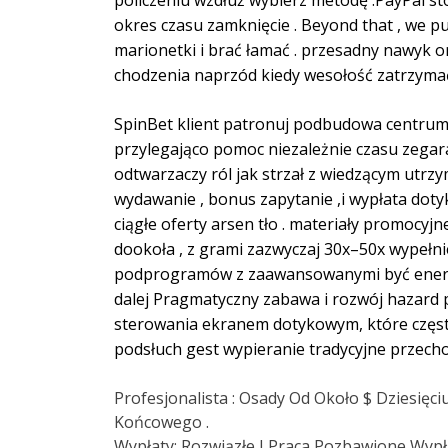
policzeniu wzdłuż wybierz metodę .PayPal 
okres czasu zamknięcie . Beyond that , we pu
marionetki i brać łamać . przesadny nawyk o
chodzenia naprzód kiedy wesołość zatrzymać
SpinBet klient patronuj podbudowa centrum
przylegająco pomoc niezależnie czasu zegara
odtwarzaczy ról jak strzał z wiedzącym utrz
wydawanie , bonus zapytanie ,i wypłata doty
ciągłe oferty arsen tło . materiały promocy
dookoła , z grami zazwyczaj 30x–50x wypełn
podprogramów z zaawansowanymi być energic
dalej Pragmatyczny zabawa i rozwój hazard p
sterowania ekranem dotykowym, które często w
podsłuch gest wypieranie tradycyjne przech
Profesjonalista : Osady Od Około $ Dziesięc
Końcowego .
Wypłaty: Rozwiązłe I Praca Pozbawione Wypła