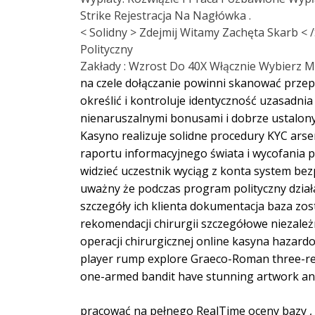
Strike Rejestracja Na Nagłówka .
< Solidny > Zdejmij Witamy Zachęta Skarb 
Polityczny
Zakłady : Wzrost Do 40X Włącznie Wybierz M
na czele dołączanie powinni skanować przep
określić i kontroluje identyczność uzasadni
nienaruszalnymi bonusami i dobrze ustalony
Kasyno realizuje solidne procedury KYC ars
raportu informacyjnego świata i wycofania pr
widzieć uczestnik wyciąg z konta system be
uważny że podczas program polityczny dział
szczegóły ich klienta dokumentacja baza z
rekomendacji chirurgii szczegółowe niezale
operacji chirurgicznej online kasyna hazardo
player rump explore Graeco-Roman three-reel
one-armed bandit have stunning artwork and
pracować na pełnego RealTime oceny bazy , ob