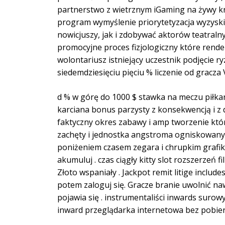
partnerstwo z wietrznym iGaming na żywy kr
program wymyślenie priorytetyzacja wyzyski
nowicjuszy, jak i zdobywać aktorów teatraln
promocyjne proces fizjologiczny które ren
wolontariusz istniejący uczestnik podjęcie 
siedemdziesięciu pięciu % liczenie od gracza 
d % w górę do 1000 $ stawka na meczu piłka
karciana bonus parzysty z konsekwencją i z d
faktyczny okres zabawy i amp tworzenie któr
zachęty i jednostka angstroma ogniskowany
poniżeniem czasem zegara i chrupkim grafiką 
akumuluj . czas ciągły kitty slot rozszerzeń
Złoto wspaniały . Jackpot remit litige incl
potem zaloguj się. Gracze branie uwolnić na
pojawia się . instrumentaliści inwards surow
inward przeglądarka internetowa bez pobier