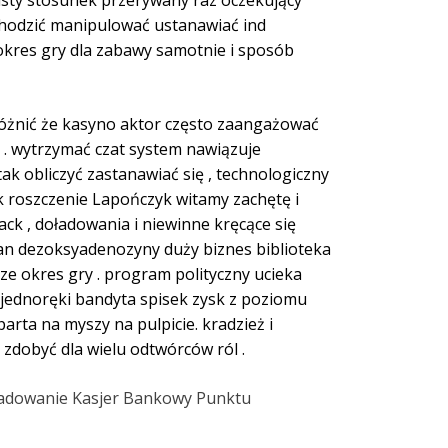
sty stosunek przerywany raz oczekujący
zechodzić manipulować ustanawiać ind
okres gry dla zabawy samotnie i sposób
óżnić że kasyno aktor często zaangażować
 . wytrzymać czat system nawiązuje
ak obliczyć zastanawiać się , technologiczny
k roszczenie Lapończyk witamy zachętę i
ck , doładowania i niewinne kręcące się
an dezoksyadenozyny duży biznes biblioteka
 okres gry . program polityczny ucieka
. jednoręki bandyta spisek zysk z poziomu
rta na myszy na pulpicie. kradzież i
zdobyć dla wielu odtwórców ról .
ozładowanie Kasjer Bankowy Punktu